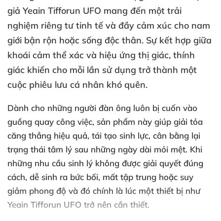
giả Yeain Tifforun UFO
mang đến một trải
nghiệm
riêng tư tinh tế
và đầy cảm xúc cho nam
giới bận rộn
hoặc sống độc thân
. Sự kết hợp giữa
khoái cảm thể xác
và hiệu ứng thị giác
, thính
giác khiến cho mỗi lần sử dụng trở thành một
cuộc phiêu lưu cá nhân khó quên
.
Dành cho
những người đàn ông luôn bị cuốn vào
guồng quay công việc
, sản phẩm này giúp giải tỏa
căng thẳng hiệu quả
, tái tạo sinh lực
, cân bằng lại
trạng thái tâm lý sau
những ngày dài mỏi mệt
.
Khi
những nhu cầu sinh lý không
được giải quyết đúng
cách
, dễ sinh ra bức bối
, mất tập trung
hoặc suy
giảm phong độ
và đó chính là lúc một thiết bị như
Yeain Tifforun UFO trở nên cần thiết
.