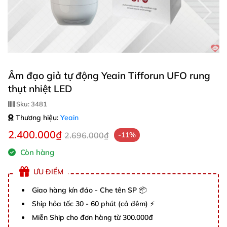
Âm đạo giả tự động Yeain Tifforun UFO rung
thụt nhiệt LED
Sku:
3481
Thương hiệu:
Yeain
2.400.000₫
2.696.000₫
-11%
Còn hàng
ƯU ĐIỂM
Giao hàng kín đáo - Che tên SP 📦
Ship hỏa tốc 30 - 60 phút (cả đêm) ⚡
Miễn Ship cho đơn hàng từ 300.000đ