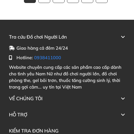
Hướng dẫn cách sử dụng âm đạo giả Yeain Tifforun
UFO
Tất cả thao tác đều
có thể thực hiện bằng một tay
,
giao diện đơn giản giúp người dùng tập trung tận
Tra cứu Đồ chơi Người Lớn
hưởng cảm giác
mà không bị phân tâm
bởi việc vận
Giao hàng cả đêm 24/24
hành
.
Hotline:
0938411000
Lưu ý khi sử dụng
để đảm bảo an toàn
và độ
Website chuyên cung cấp các sản phẩm cao cấp dành
bền sản phẩm
cho tình yêu Nam Nữ như đồ chơi người lớn, đồ chơi
phòng the, gel bôi trơn, thuốc tăng cường sinh lý, thời
Để trải nghiệm
với âm đạo giả Yeain Tifforun UFO
trang gợi cảm... uy tín tại Việt Nam
luôn đạt hiệu quả cao nhất sau khi sử dụng xong
,
VỀ CHÚNG TÔI
cần tháo phần lõi silicon bên trong ra khỏi thân máy
để vệ sinh
riêng
. Lõi
có thể rửa sạch bằng nước ấm
HỖ TRỢ
và xà phòng dịu nhẹ
,
sau đó lau khô hoàn toàn trước
khi lắp lại
. Tuyệt đối không
để nước dính trực tiếp
KIỂM TRA ĐƠN HÀNG