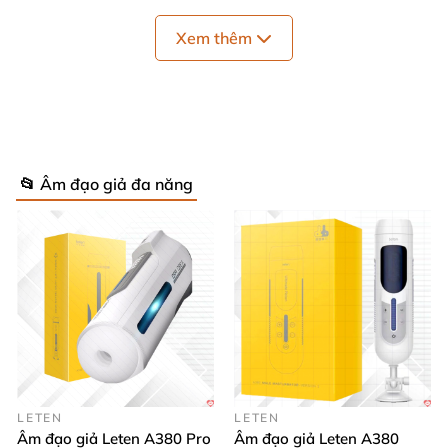
Xem thêm
📂 Âm đạo giả đa năng
Âm đạo giả Yeain Tifforun UFO người bạn đồng
hành tuyệt vời cho phái mạnh
Hơn thế
, đây còn là công cụ giúp cải thiện khả năng
LETEN
LETEN
kiểm soát xuất tinh
và tăng độ nhạy cảm
của dương
Âm đạo giả Leten A380 Pro
Âm đạo giả Leten A380