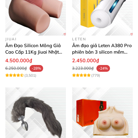
cho vào
, tăng thêm phần sung sướng.
JIUAI
LETEN
Âm Đạo Silicon Mông Giả
Âm đạo giả Leten A380 Pro
Cao Cấp 11Kg Jiuai Nhật
phiên bản 3 silicon mềm
Bản Thật Như
mại kích thích
4.500.000₫
2.450.000₫
6.250.000₫
3.223.000₫
-28%
-24%
(3,501)
(779)