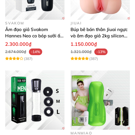
SVAKOM
JIUAI
Âm đạo giả Svakom
Búp bê bán thân Jiuai ngực
Hannes Neo co bóp sưởi ấm
và âm đạo giả 2kg silicon
điều khiển app tiện lợi kích
nguyên khối cao cấp
2.300.000₫
1.150.000₫
thích mạnh mẽ
2.674.000₫
1.321.000₫
-14%
-13%
(387)
(387)
MANMIAO