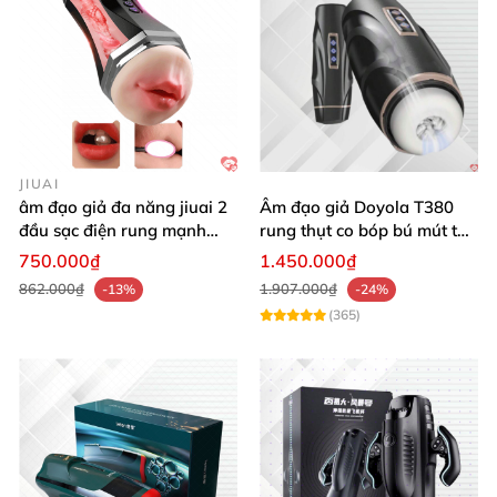
ghề
của âm đạo giả
sẽ đưa bạn đến trạng thái cực
khoái đáng kinh ngạc
. Bạn
sẽ
được tận hưởng cuộc
yêu theo cách tuyệt vời
và hoàn hảo nhất.
JIUAI
âm đạo giả đa năng jiuai 2
Âm đạo giả Doyola T380
đầu sạc điện rung mạnh
rung thụt co bóp bú mút tự
cao cấp bán chạy
động cao cấp
750.000₫
1.450.000₫
862.000₫
1.907.000₫
-13%
-24%
(365)