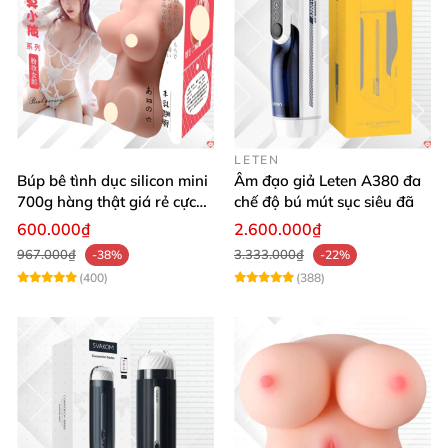
LETEN
Búp bê tình dục silicon mini
Âm đạo giả Leten A380 đa
700g hàng thật giá rẻ cực
chế độ bú mút sục siêu đã
sướng
600.000₫
2.600.000₫
967.000₫
3.333.000₫
-38%
-22%
(400)
(388)