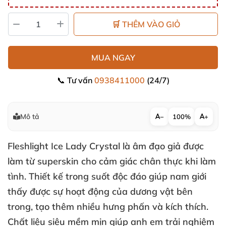
🛒 THÊM VÀO GIỎ
MUA NGAY
📞 Tư vấn
0938411000
(24/7)
Mô tả
−
100%
+
Fleshlight Ice Lady Crystal
là âm đạo giả
được
làm từ superskin cho cảm giác chân thực khi làm
tình
. Thiết kế trong suốt độc đáo giúp nam giới
thấy
được sự hoạt động
của dương vật bên
trong
, tạo thêm nhiều hưng phấn
và kích thích
.
Chất liệu siêu mềm mịn giúp anh em trải nghiệm