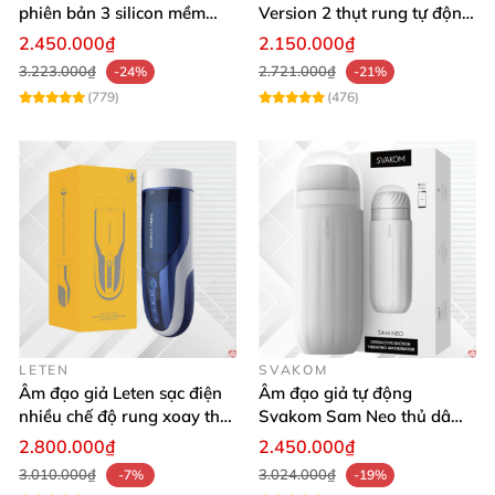
phiên bản 3 silicon mềm
Version 2 thụt rung tự động,
mại kích thích
cảm giác thật
2.450.000₫
2.150.000₫
3.223.000₫
2.721.000₫
-24%
-21%
(779)
(476)
LETEN
SVAKOM
Âm đạo giả Leten sạc điện
Âm đạo giả tự động
nhiều chế độ rung xoay thụt
Svakom Sam Neo thủ dâm
rên rỉ
rung mút app điện thoại
2.800.000₫
2.450.000₫
3.010.000₫
3.024.000₫
-7%
-19%