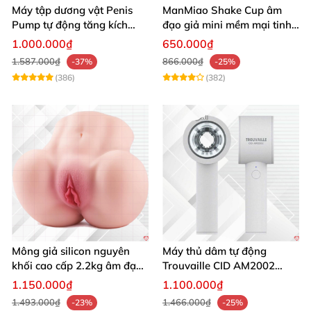
Máy tập dương vật Penis
ManMiao Shake Cup âm
Pump tự động tăng kích
đạo giả mini mềm mại tinh
thước hiệu quả nhanh
tế kích thích cực đỉnh
1.000.000₫
650.000₫
1.587.000₫
866.000₫
-37%
-25%
(386)
(382)
Mông giả silicon nguyên
Máy thủ dâm tự động
khối cao cấp 2.2kg âm đạo
Trouvaille CID AM2002
và hậu môn khít bót
tăng khoái cảm
1.150.000₫
1.100.000₫
1.493.000₫
1.466.000₫
-23%
-25%