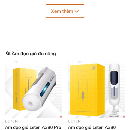
có
thiết kế độc đáo trong suốt tựa như pha lê băng
.
Xem thêm
Sản phẩm toát lên vẻ sang trọng
và bắt mắt
, khiến
nam giới nhìn vào là mê mẩn
. Dụng cụ thủ dâm này
sẽ mang lại cho bạn cảm giác mới lạ chưa từng có ở
những âm đạo giả khác.
📂 Âm đạo giả đa năng
LETEN
LETEN
Âm đạo giả Leten A380 Pro
Âm đạo giả Leten A380