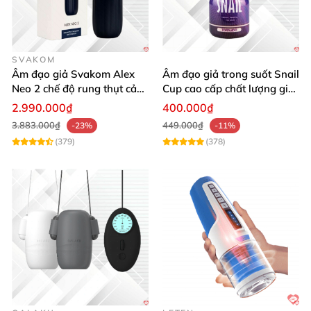
SVAKOM
Âm đạo giả Svakom Alex
Âm đạo giả trong suốt Snail
Neo 2 chế độ rung thụt cảm
Cup cao cấp chất lượng giá
giác thật
tốt
2.990.000₫
400.000₫
3.883.000₫
449.000₫
-23%
-11%
(379)
(378)