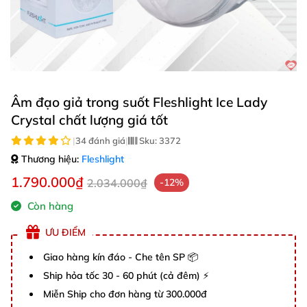
Âm đạo giả trong suốt Fleshlight Ice Lady
Crystal chất lượng giá tốt
|
34 đánh giá
|
Sku:
3372
Thương hiệu:
Fleshlight
1.790.000₫
2.034.000₫
-12%
Còn hàng
ƯU ĐIỂM
Giao hàng kín đáo - Che tên SP 📦
Ship hỏa tốc 30 - 60 phút (cả đêm) ⚡
Miễn Ship cho đơn hàng từ 300.000đ