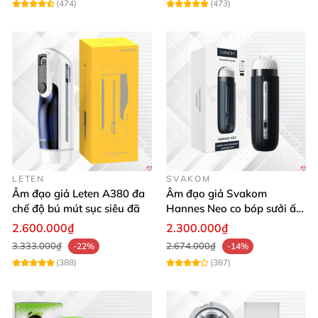
(474)
(473)
LETEN
SVAKOM
Âm đạo giả Leten A380 đa
Âm đạo giả Svakom
chế độ bú mút sục siêu đã
Hannes Neo co bóp sưởi ấm
điều khiển app tiện lợi kích
2.600.000₫
2.300.000₫
thích mạnh mẽ
3.333.000₫
2.674.000₫
-22%
-14%
(388)
(387)