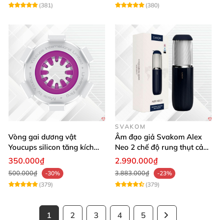
(381)
(380)
SVAKOM
Vòng gai dương vật
Âm đạo giả Svakom Alex
Youcups silicon tăng kích
Neo 2 chế độ rung thụt cảm
thước cực mạnh
giác thật
350.000₫
2.990.000₫
500.000₫
3.883.000₫
-30%
-23%
(379)
(379)
1
2
3
4
5