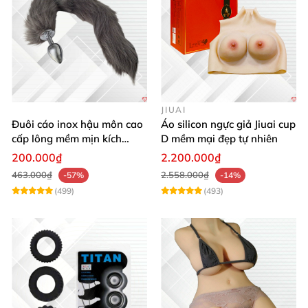
để tìm kiếm sản phẩm phù hợp nhất
với nhu cầu
của
mình!
JIUAI
Đuôi cáo inox hậu môn cao
Áo silicon ngực giả Jiuai cup
cấp lông mềm mịn kích
D mềm mại đẹp tự nhiên
thích khoái cảm
200.000₫
2.200.000₫
463.000₫
2.558.000₫
-57%
-14%
(499)
(493)