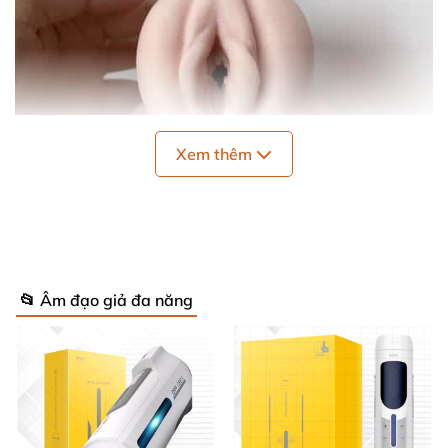
Xem thêm
📂 Âm đạo giả đa năng
âm đạo giả mini dùng cho bạn có thu nhập thấp shp1387a
1
. Âm đạo giả mini là gì?