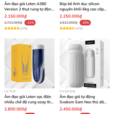
Âm đạo giả Leten A380
Búp bê tình dục silicon
Version 2 thụt rung tự động,
nguyên khối 6kg cao cấp
cảm giác thật
hot giá tốt
2.150.000₫
2.250.000₫
2.721.000₫
2.812.000₫
-21%
-20%
(476)
(475)
LETEN
SVAKOM
Âm đạo giả Leten sạc điện
Âm đạo giả tự động
nhiều chế độ rung xoay thụt
Svakom Sam Neo thủ dâm
rên rỉ
rung mút app điện thoại
2.800.000₫
2.450.000₫