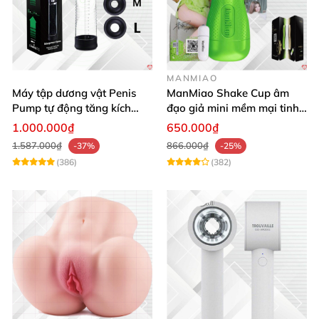
MANMIAO
Máy tập dương vật Penis
ManMiao Shake Cup âm
Pump tự động tăng kích
đạo giả mini mềm mại tinh
thước hiệu quả nhanh
tế kích thích cực đỉnh
1.000.000₫
650.000₫
1.587.000₫
866.000₫
-37%
-25%
(386)
(382)