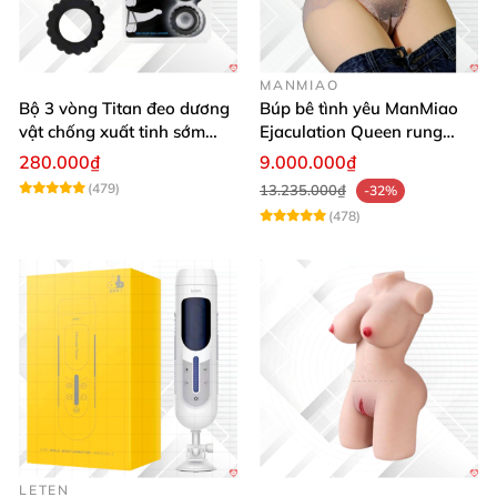
MANMIAO
Bộ 3 vòng Titan đeo dương
Búp bê tình yêu ManMiao
vật chống xuất tinh sớm
Ejaculation Queen rung
silicon y tế tăng hưng phấn
cảm biến sưởi ấm phun
280.000₫
9.000.000₫
nước thông minh
(479)
13.235.000₫
-32%
(478)
LETEN