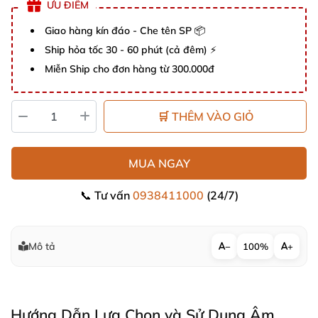
ƯU ĐIỂM
Giao hàng kín đáo - Che tên SP 📦
Ship hỏa tốc 30 - 60 phút (cả đêm) ⚡
Miễn Ship cho đơn hàng từ 300.000đ
🛒 THÊM VÀO GIỎ
MUA NGAY
📞 Tư vấn
0938411000
(24/7)
Mô tả
−
100%
+
Hướng Dẫn Lựa Chọn
và Sử Dụng Âm