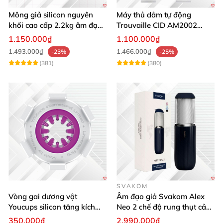
Mông giả silicon nguyên
Máy thủ dâm tự động
khối cao cấp 2.2kg âm đạo
Trouvaille CID AM2002
và hậu môn khít bót
tăng khoái cảm
1.150.000₫
1.100.000₫
1.493.000₫
1.466.000₫
-23%
-25%
(381)
(380)
SVAKOM
Vòng gai dương vật
Âm đạo giả Svakom Alex
Youcups silicon tăng kích
Neo 2 chế độ rung thụt cảm
thước cực mạnh
giác thật
350.000₫
2.990.000₫