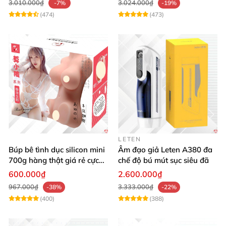
3.010.000₫
3.024.000₫
-7%
-19%
(474)
(473)
LETEN
Búp bê tình dục silicon mini
Âm đạo giả Leten A380 đa
700g hàng thật giá rẻ cực
chế độ bú mút sục siêu đã
sướng
600.000₫
2.600.000₫
967.000₫
3.333.000₫
-38%
-22%
(400)
(388)