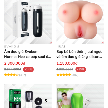
SVAKOM
JIUAI
Âm đạo giả Svakom
Búp bê bán thân Jiuai ngực
Hannes Neo co bóp sưởi ấm
và âm đạo giả 2kg silicon
điều khiển app tiện lợi kích
nguyên khối cao cấp
2.300.000₫
1.150.000₫
thích mạnh mẽ
2.674.000₫
1.321.000₫
-14%
-13%
(387)
(387)