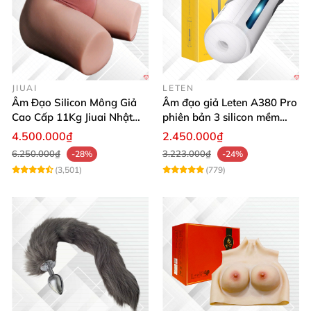
JIUAI
LETEN
Âm Đạo Silicon Mông Giả
Âm đạo giả Leten A380 Pro
Cao Cấp 11Kg Jiuai Nhật
phiên bản 3 silicon mềm
Bản Thật Như
mại kích thích
4.500.000₫
2.450.000₫
6.250.000₫
3.223.000₫
-28%
-24%
(3,501)
(779)