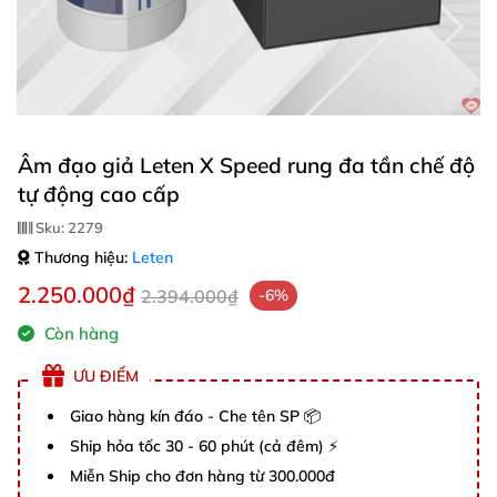
Âm đạo giả Leten X Speed rung đa tần chế độ
tự động cao cấp
Sku:
2279
Thương hiệu:
Leten
2.250.000₫
2.394.000₫
-6%
Còn hàng
ƯU ĐIỂM
Giao hàng kín đáo - Che tên SP 📦
Ship hỏa tốc 30 - 60 phút (cả đêm) ⚡
Miễn Ship cho đơn hàng từ 300.000đ