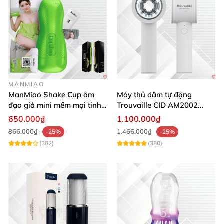
MANMIAO
ManMiao Shake Cup âm
Máy thủ dâm tự động
đạo giả mini mềm mại tinh
Trouvaille CID AM2002
tế kích thích cực đỉnh
tăng khoái cảm
650.000₫
1.100.000₫
866.000₫
1.466.000₫
-25%
-25%
(382)
(380)