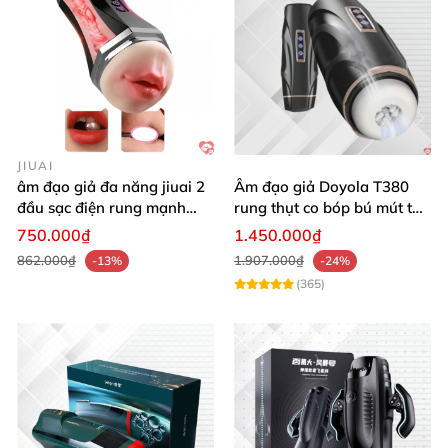
JIUAI
âm đạo giả đa năng jiuai 2
Âm đạo giả Doyola T380
đầu sạc điện rung mạnh
rung thụt co bóp bú mút tự
cao cấp bán chạy
động cao cấp
750.000₫
1.450.000₫
862.000₫
1.907.000₫
-13%
-24%
(365)