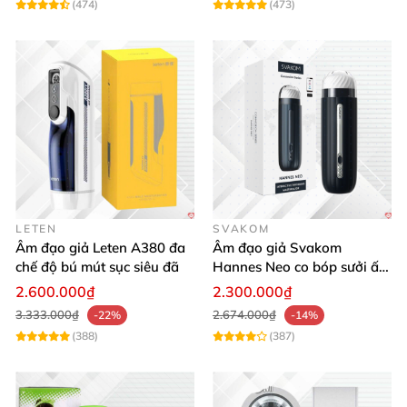
(474)
(473)
LETEN
SVAKOM
Âm đạo giả Leten A380 đa
Âm đạo giả Svakom
chế độ bú mút sục siêu đã
Hannes Neo co bóp sưởi ấm
điều khiển app tiện lợi kích
2.600.000₫
2.300.000₫
thích mạnh mẽ
3.333.000₫
2.674.000₫
-22%
-14%
(388)
(387)