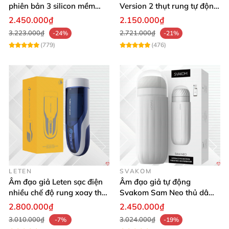
phiên bản 3 silicon mềm
Version 2 thụt rung tự động,
mại kích thích
cảm giác thật
2.450.000₫
2.150.000₫
3.223.000₫
2.721.000₫
-24%
-21%
(779)
(476)
LETEN
SVAKOM
Âm đạo giả Leten sạc điện
Âm đạo giả tự động
nhiều chế độ rung xoay thụt
Svakom Sam Neo thủ dâm
rên rỉ
rung mút app điện thoại
2.800.000₫
2.450.000₫
3.010.000₫
3.024.000₫
-7%
-19%