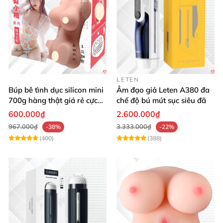
LETEN
Búp bê tình dục silicon mini
Âm đạo giả Leten A380 đa
700g hàng thật giá rẻ cực
chế độ bú mút sục siêu đã
sướng
600.000₫
2.600.000₫
967.000₫
3.333.000₫
-38%
-22%
(400)
(388)