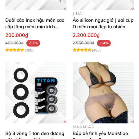
JIUAI
Đuôi cáo inox hậu môn cao
Áo silicon ngực giả Jiuai cup
cấp lông mềm mịn kích
D mềm mại đẹp tự nhiên
thích khoái cảm
200.000₫
2.200.000₫
463.000₫
2.558.000₫
-57%
-14%
(499)
(493)
MANMIAO
Bộ 3 vòng Titan đeo dương
Búp bê tình yêu ManMiao