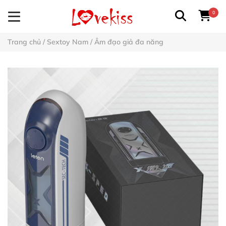
0
Trang chủ
/
Sextoy Nam
/
Âm đạo giả đa năng