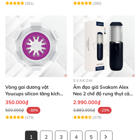
(381)
(380)
SVAKOM
Vòng gai dương vật
Âm đạo giả Svakom Alex
Youcups silicon tăng kích
Neo 2 chế độ rung thụt cảm
thước cực mạnh
giác thật
350.000₫
2.990.000₫
500.000₫
3.883.000₫
-30%
-23%
(379)
(379)
1
2
3
4
5