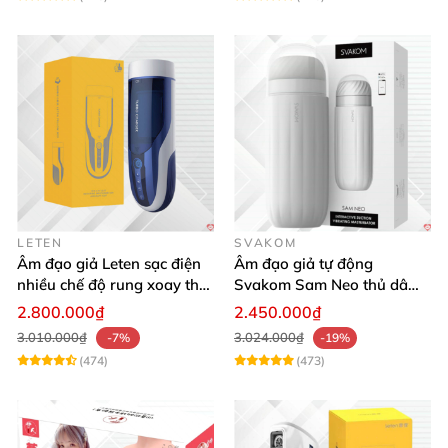
LETEN
SVAKOM
Âm đạo giả Leten sạc điện
Âm đạo giả tự động
nhiều chế độ rung xoay thụt
Svakom Sam Neo thủ dâm
rên rỉ
rung mút app điện thoại
2.800.000₫
2.450.000₫
3.010.000₫
3.024.000₫
-7%
-19%
(474)
(473)