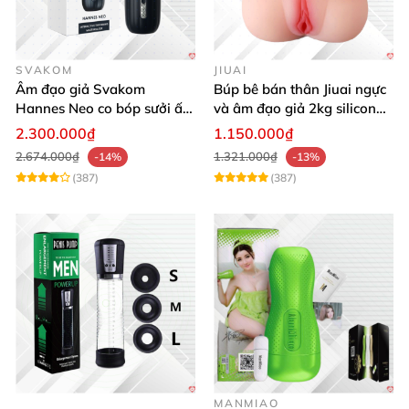
SVAKOM
JIUAI
Âm đạo giả Svakom
Búp bê bán thân Jiuai ngực
Hannes Neo co bóp sưởi ấm
và âm đạo giả 2kg silicon
điều khiển app tiện lợi kích
nguyên khối cao cấp
2.300.000₫
1.150.000₫
thích mạnh mẽ
2.674.000₫
1.321.000₫
-14%
-13%
(387)
(387)
MANMIAO