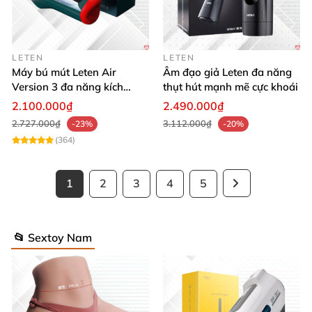
LETEN
LETEN
Máy bú mút Leten Air
Âm đạo giả Leten đa năng
Version 3 đa năng kích
thụt hút mạnh mẽ cực khoái
thích cực đỉnh
2.100.000₫
2.490.000₫
2.727.000₫
3.112.000₫
-23%
-20%
(364)
1
2
3
4
5
📂 Sextoy Nam