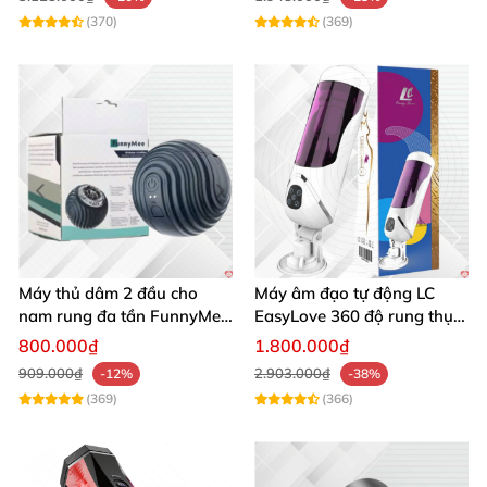
(370)
(369)
Máy thủ dâm 2 đầu cho
Máy âm đạo tự động LC
nam rung đa tần FunnyMee
EasyLove 360 độ rung thụt
Ngụy trang bóng Pokemon
đa chức năng sục mạnh
800.000₫
1.800.000₫
909.000₫
2.903.000₫
-12%
-38%
(369)
(366)