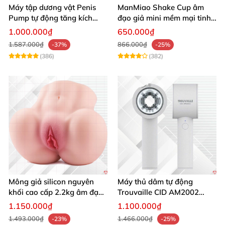
Máy tập dương vật Penis
ManMiao Shake Cup âm
Pump tự động tăng kích
đạo giả mini mềm mại tinh
thước hiệu quả nhanh
tế kích thích cực đỉnh
1.000.000₫
650.000₫
1.587.000₫
866.000₫
-37%
-25%
(386)
(382)
Mông giả silicon nguyên
Máy thủ dâm tự động
khối cao cấp 2.2kg âm đạo
Trouvaille CID AM2002
và hậu môn khít bót
tăng khoái cảm
1.150.000₫
1.100.000₫
1.493.000₫
1.466.000₫
-23%
-25%