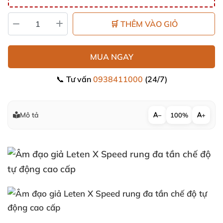
🛒 THÊM VÀO GIỎ
MUA NGAY
📞 Tư vấn
0938411000
(24/7)
Mô tả
−
100%
+