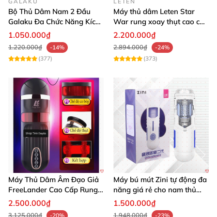
GALAKU
LETEN
Bộ Thủ Dâm Nam 2 Đầu
Máy thủ dâm Leten Star
Galaku Đa Chức Năng Kích
War rung xoay thụt cao cấp
Thích Sướng Mạnh
giá tốt
1.050.000₫
2.200.000₫
1.220.000₫
2.894.000₫
-14%
-24%
(377)
(373)
Máy Thủ Dâm Âm Đạo Giả
Máy bú mút Zini tự động đa
FreeLander Cao Cấp Rung
năng giá rẻ cho nam thủ
Thụt Đa Chức Năng
dâm cao cấp
2.500.000₫
1.500.000₫
3.125.000₫
1.948.000₫
-20%
-23%