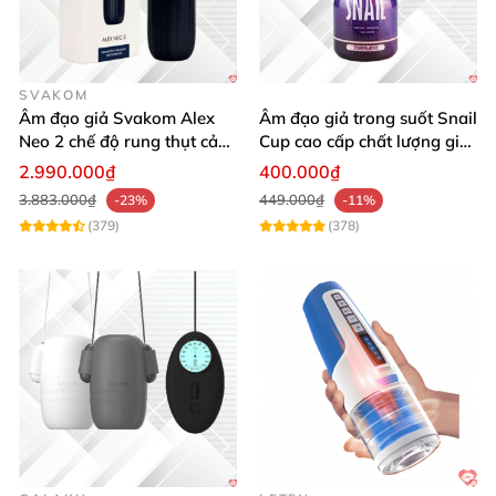
SVAKOM
Âm đạo giả Svakom Alex
Âm đạo giả trong suốt Snail
Neo 2 chế độ rung thụt cảm
Cup cao cấp chất lượng giá
giác thật
tốt
2.990.000₫
400.000₫
3.883.000₫
449.000₫
-23%
-11%
(379)
(378)