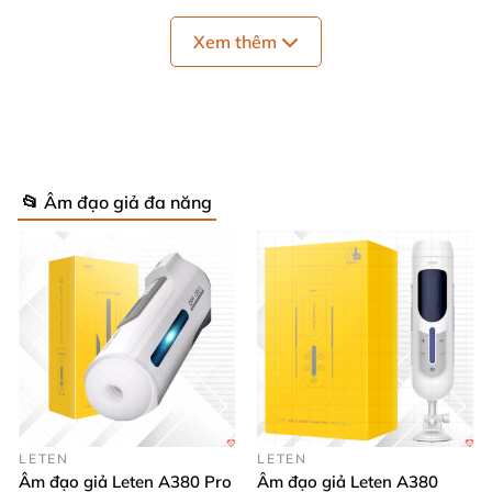
Xem thêm
Được thiết kế nhỏ gọn
nhưng
Âm đạo giả đa năng
📂 Âm đạo giả đa năng
điều khiển qua app Leten grenade
lại có sức mạnh
sẽ
đưa
các anh lên đỉnh trời xanh sung sướng tột cùng.
LETEN
LETEN
Âm đạo giả Leten A380 Pro
Âm đạo giả Leten A380