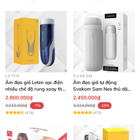
LETEN
SVAKOM
Âm đạo giả Leten sạc điện
Âm đạo giả tự động
nhiều chế độ rung xoay thụt
Svakom Sam Neo thủ dâm
rên rỉ
rung mút app điện thoại
2.800.000₫
2.450.000₫
3.010.000₫
3.024.000₫
-7%
-19%
(474)
(473)