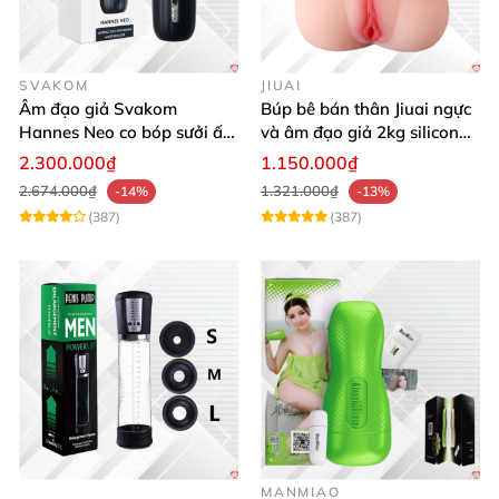
SVAKOM
JIUAI
Âm đạo giả Svakom
Búp bê bán thân Jiuai ngực
Hannes Neo co bóp sưởi ấm
và âm đạo giả 2kg silicon
điều khiển app tiện lợi kích
nguyên khối cao cấp
2.300.000₫
1.150.000₫
thích mạnh mẽ
2.674.000₫
1.321.000₫
-14%
-13%
(387)
(387)
MANMIAO