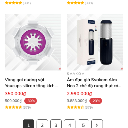
(381)
(380)
SVAKOM
Vòng gai dương vật
Âm đạo giả Svakom Alex
Youcups silicon tăng kích
Neo 2 chế độ rung thụt cảm
thước cực mạnh
giác thật
350.000₫
2.990.000₫
500.000₫
3.883.000₫
-30%
-23%
(379)
(379)
1
2
3
4
5