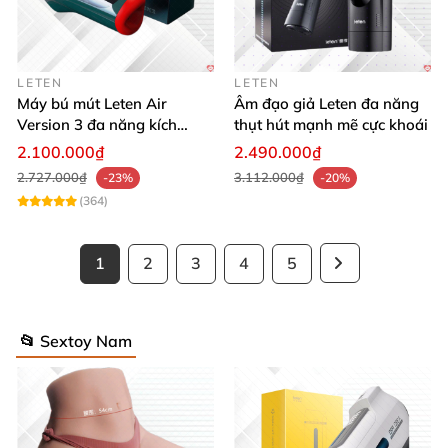
LETEN
LETEN
Máy bú mút Leten Air
Âm đạo giả Leten đa năng
Version 3 đa năng kích
thụt hút mạnh mẽ cực khoái
thích cực đỉnh
2.100.000₫
2.490.000₫
2.727.000₫
3.112.000₫
-23%
-20%
(364)
1
2
3
4
5
📂 Sextoy Nam