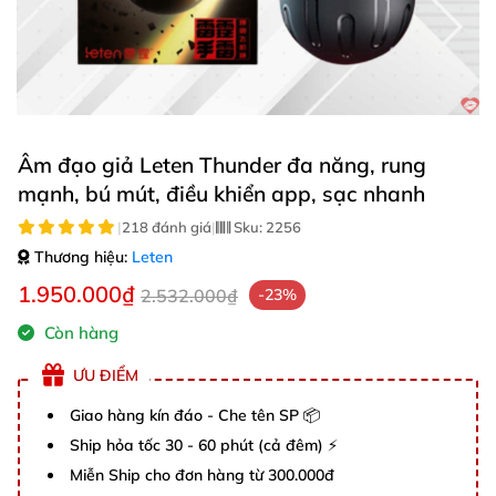
Âm đạo giả Leten Thunder đa năng, rung
mạnh, bú mút, điều khiển app, sạc nhanh
|
218 đánh giá
|
Sku:
2256
Thương hiệu:
Leten
1.950.000₫
2.532.000₫
-23%
Còn hàng
ƯU ĐIỂM
Giao hàng kín đáo - Che tên SP 📦
Ship hỏa tốc 30 - 60 phút (cả đêm) ⚡
Miễn Ship cho đơn hàng từ 300.000đ