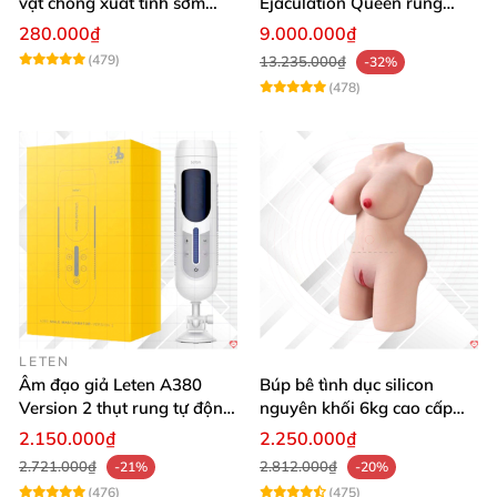
vật chống xuất tinh sớm
Ejaculation Queen rung
silicon y tế tăng hưng phấn
cảm biến sưởi ấm phun
280.000₫
9.000.000₫
nước thông minh
(479)
13.235.000₫
-32%
(478)
LETEN
Âm đạo giả Leten A380
Búp bê tình dục silicon
Version 2 thụt rung tự động,
nguyên khối 6kg cao cấp
cảm giác thật
hot giá tốt
2.150.000₫
2.250.000₫
2.721.000₫
2.812.000₫
-21%
-20%
(476)
(475)