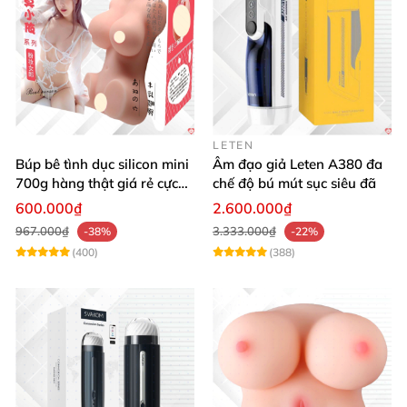
LETEN
Búp bê tình dục silicon mini
Âm đạo giả Leten A380 đa
700g hàng thật giá rẻ cực
chế độ bú mút sục siêu đã
sướng
600.000₫
2.600.000₫
967.000₫
3.333.000₫
-38%
-22%
(400)
(388)