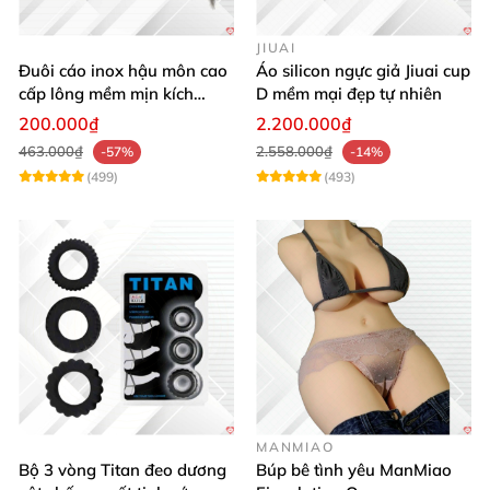
JIUAI
Đuôi cáo inox hậu môn cao
Áo silicon ngực giả Jiuai cup
cấp lông mềm mịn kích
D mềm mại đẹp tự nhiên
thích khoái cảm
200.000₫
2.200.000₫
463.000₫
2.558.000₫
-57%
-14%
(499)
(493)
MANMIAO
Bộ 3 vòng Titan đeo dương
Búp bê tình yêu ManMiao