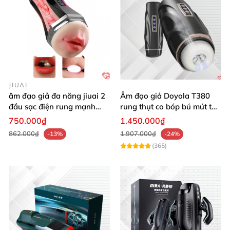
JIUAI
âm đạo giả đa năng jiuai 2
Âm đạo giả Doyola T380
đầu sạc điện rung mạnh
rung thụt co bóp bú mút tự
cao cấp bán chạy
động cao cấp
750.000₫
1.450.000₫
862.000₫
1.907.000₫
-13%
-24%
(365)