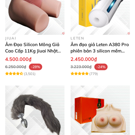
JIUAI
LETEN
Âm Đạo Silicon Mông Giả
Âm đạo giả Leten A380 Pro
Cao Cấp 11Kg Jiuai Nhật
phiên bản 3 silicon mềm
Bản Thật Như
mại kích thích
4.500.000₫
2.450.000₫
6.250.000₫
3.223.000₫
-28%
-24%
(3,501)
(779)