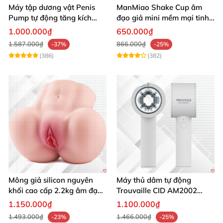
Máy tập dương vật Penis
ManMiao Shake Cup âm
Pump tự động tăng kích
đạo giả mini mềm mại tinh
thước hiệu quả nhanh
tế kích thích cực đỉnh
1.000.000₫
650.000₫
1.587.000₫
866.000₫
-37%
-25%
(386)
(382)
Mông giả silicon nguyên
Máy thủ dâm tự động
khối cao cấp 2.2kg âm đạo
Trouvaille CID AM2002
và hậu môn khít bót
tăng khoái cảm
1.150.000₫
1.100.000₫
1.493.000₫
1.466.000₫
-23%
-25%