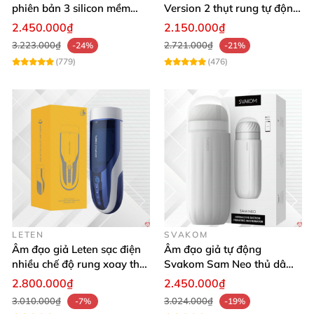
phiên bản 3 silicon mềm
Version 2 thụt rung tự động,
mại kích thích
cảm giác thật
2.450.000₫
2.150.000₫
3.223.000₫
2.721.000₫
-24%
-21%
(779)
(476)
LETEN
SVAKOM
Âm đạo giả Leten sạc điện
Âm đạo giả tự động
nhiều chế độ rung xoay thụt
Svakom Sam Neo thủ dâm
rên rỉ
rung mút app điện thoại
2.800.000₫
2.450.000₫
3.010.000₫
3.024.000₫
-7%
-19%