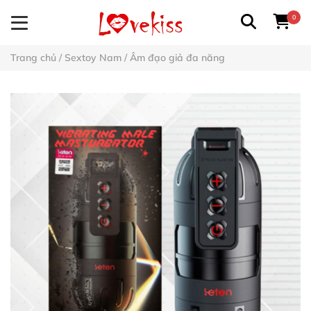
0
Trang chủ
/
Sextoy Nam
/
Âm đạo giả đa năng