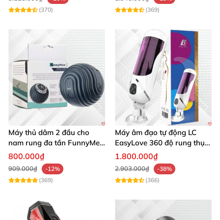
(370)
(369)
Máy thủ dâm 2 đầu cho
Máy âm đạo tự động LC
nam rung đa tần FunnyMee
EasyLove 360 độ rung thụt
Ngụy trang bóng Pokemon
đa chức năng sục mạnh
800.000₫
1.800.000₫
909.000₫
2.903.000₫
-12%
-38%
(369)
(366)