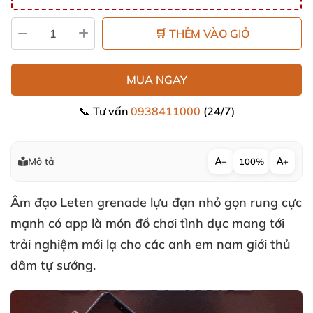
🛒 THÊM VÀO GIỎ
MUA NGAY
📞 Tư vấn
0938411000
(24/7)
Mô tả
−
100%
+
Âm đạo Leten grenade lựu đạn nhỏ gọn rung cực
mạnh có app là món đồ chơi tình dục
mang tới
trải nghiệm mới lạ cho
các anh em nam giới thủ
dâm tự sướng.