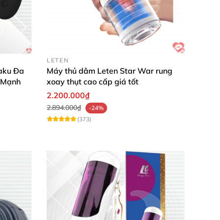
LETEN
aku Đa
Máy thủ dâm Leten Star War rung
 Mạnh
xoay thụt cao cấp giá tốt
2.200.000₫
2.894.000₫
-24%
(373)