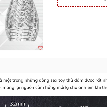
à một trong
những dòng sex toy thủ dâm
được
rất n
o
, mang lại nguồn cảm hứng mới lạ cho anh em khi t