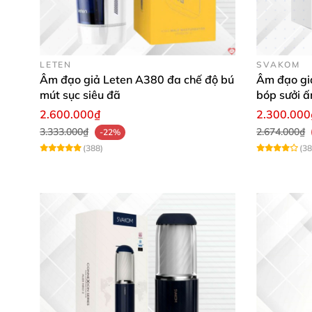
LETEN
SVAKOM
Âm đạo giả Leten A380 đa chế độ bú
Âm đạo gi
mút sục siêu đã
bóp sưởi ấ
kích thích
2.600.000₫
2.300.000
3.333.000₫
2.674.000₫
-22%
(388)
(38
Về thiết kế
thì Âm đạo giả dạng cốc Galaku l
những vậy hình dáng
của nó
khá độc đáo trô
được nhiều cực khoái
mà mình muốn.