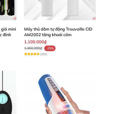
giả mini
Máy thủ dâm tự động Trouvaille CID
c đỉnh
AM2002 tăng khoái cảm
1.100.000₫
1.466.000₫
-25%
(380)
ược dương vật
của mình ở bên trong
. Không
 hứng sáng tạo trong mỗi cuộc vui
để đạt