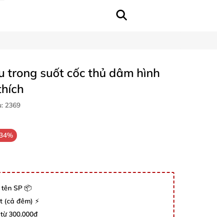
 trong suốt cốc thủ dâm hình
thích
u:
2369
-34%
 tên SP 📦
út (cả đêm) ⚡
 từ 300.000đ