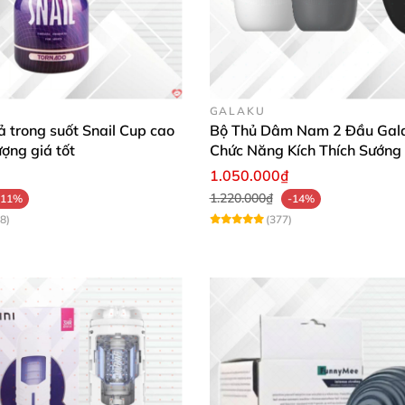
GALAKU
 trong suốt Snail Cup cao
Bộ Thủ Dâm Nam 2 Đầu Gal
ượng giá tốt
Chức Năng Kích Thích Sướng
1.050.000₫
1.220.000₫
-11%
-14%
8)
(377)