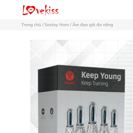
Trang chủ
/
Sextoy Nam
/
Âm đạo giả đa năng