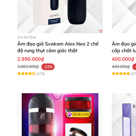
SVAKOM
Âm đạo giả Svakom Alex Neo 2 chế
Âm đạo giả
độ rung thụt cảm giác thật
cấp chất l
2.990.000₫
400.000₫
3.883.000₫
449.000₫
-23%
(379)
(37