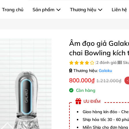
Trang chủ
Sản phẩm
Thương hiệu
Liên hệ
Âm đạo giả Galaku
chai Bowling kích 
|
2 đánh giá
|
Sk
Thương hiệu:
Galaku
800.000₫
1.212.000₫
Còn hàng
ƯU ĐIỂM
Giao hàng kín đáo - Che
Ship hỏa tốc 30 - 60 ph
Miễn Ship cho đơn hàng