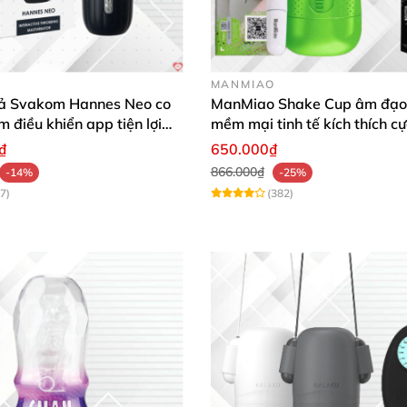
MANMIAO
ả Svakom Hannes Neo co
ManMiao Shake Cup âm đạo 
m điều khiển app tiện lợi
mềm mại tinh tế kích thích cự
 mạnh mẽ
₫
650.000₫
866.000₫
-14%
-25%
7)
(382)
à dạng trong suốt nên khi sử dụng bạn
có thể nhìn thấy
đ
ng như chai Bowling mang đến cho bạn
những nguồn cảm