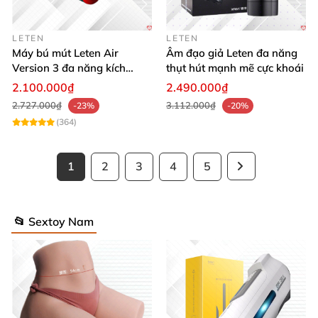
LETEN
LETEN
Máy bú mút Leten Air
Âm đạo giả Leten đa năng
Version 3 đa năng kích
thụt hút mạnh mẽ cực khoái
thích cực đỉnh
2.100.000₫
2.490.000₫
2.727.000₫
3.112.000₫
-23%
-20%
(364)
1
2
3
4
5
📂 Sextoy Nam