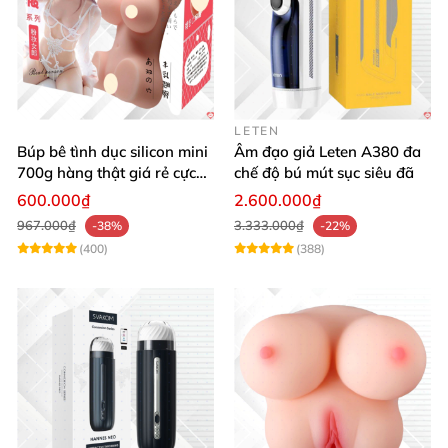
LETEN
Búp bê tình dục silicon mini
Âm đạo giả Leten A380 đa
700g hàng thật giá rẻ cực
chế độ bú mút sục siêu đã
sướng
600.000₫
2.600.000₫
967.000₫
3.333.000₫
-38%
-22%
(400)
(388)