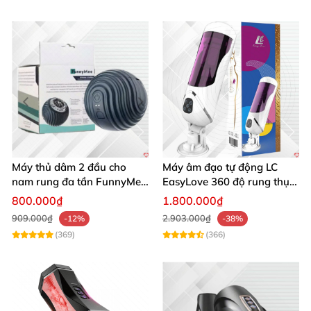
Máy thủ dâm 2 đầu cho
Máy âm đạo tự động LC
nam rung đa tần FunnyMee
EasyLove 360 độ rung thụt
Ngụy trang bóng Pokemon
đa chức năng sục mạnh
800.000₫
1.800.000₫
909.000₫
2.903.000₫
-12%
-38%
(369)
(366)