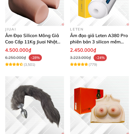
JIUAI
LETEN
Âm Đạo Silicon Mông Giả
Âm đạo giả Leten A380 Pro
Cao Cấp 11Kg Jiuai Nhật
phiên bản 3 silicon mềm
Bản Thật Như
mại kích thích
4.500.000₫
2.450.000₫
6.250.000₫
3.223.000₫
-28%
-24%
(3,501)
(779)