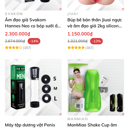
SVAKOM
JIUAI
Âm đạo giả Svakom
Búp bê bán thân Jiuai ngực
Hannes Neo co bóp sưởi ấm
và âm đạo giả 2kg silicon
điều khiển app tiện lợi kích
nguyên khối cao cấp
2.300.000₫
1.150.000₫
thích mạnh mẽ
2.674.000₫
1.321.000₫
-14%
-13%
(387)
(387)
MANMIAO
Máy tập dương vật Penis
ManMiao Shake Cup âm