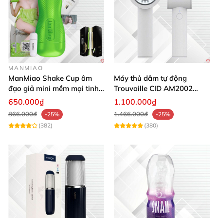
MANMIAO
ManMiao Shake Cup âm
Máy thủ dâm tự động
đạo giả mini mềm mại tinh
Trouvaille CID AM2002
tế kích thích cực đỉnh
tăng khoái cảm
650.000₫
1.100.000₫
866.000₫
1.466.000₫
-25%
-25%
(382)
(380)