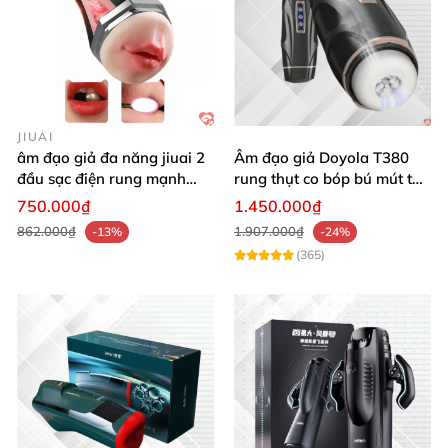
JIUAI
âm đạo giả đa năng jiuai 2
Âm đạo giả Doyola T380
đầu sạc điện rung mạnh
rung thụt co bóp bú mút tự
cao cấp bán chạy
động cao cấp
750.000₫
1.450.000₫
862.000₫
1.907.000₫
-13%
-24%
(365)