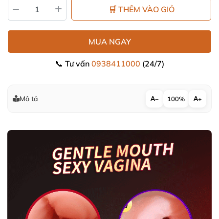
🛒 THÊM VÀO GIỎ
MUA NGAY
📞 Tư vấn
0938411000
(24/7)
Mô tả
−
100%
+