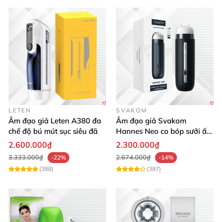
LETEN
SVAKOM
Âm đạo giả Leten A380 đa
Âm đạo giả Svakom
chế độ bú mút sục siêu đã
Hannes Neo co bóp sưởi ấm
điều khiển app tiện lợi kích
2.600.000₫
2.300.000₫
thích mạnh mẽ
3.333.000₫
2.674.000₫
-22%
-14%
(388)
(387)