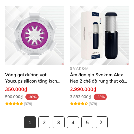
SVAKOM
Vòng gai dương vật
Âm đạo giả Svakom Alex
Youcups silicon tăng kích
Neo 2 chế độ rung thụt cảm
thước cực mạnh
giác thật
350.000₫
2.990.000₫
500.000₫
3.883.000₫
-30%
-23%
(379)
(379)
1
2
3
4
5