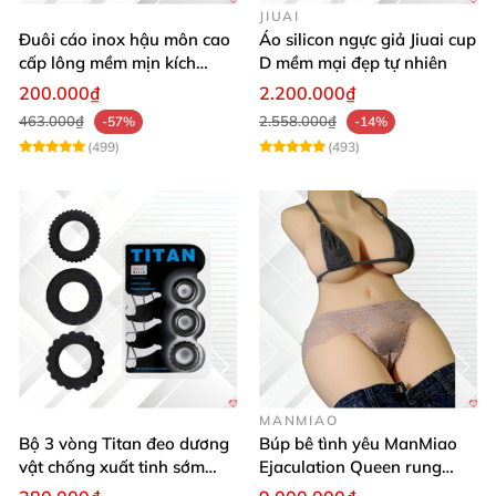
JIUAI
Đuôi cáo inox hậu môn cao
Áo silicon ngực giả Jiuai cup
cấp lông mềm mịn kích
D mềm mại đẹp tự nhiên
thích khoái cảm
200.000₫
2.200.000₫
463.000₫
2.558.000₫
-57%
-14%
(499)
(493)
MANMIAO
Bộ 3 vòng Titan đeo dương
Búp bê tình yêu ManMiao
vật chống xuất tinh sớm
Ejaculation Queen rung
silicon y tế tăng hưng phấn
cảm biến sưởi ấm phun