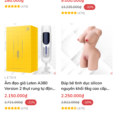
280.000₫
9.000.000₫
nước thông minh
(479)
13.235.000₫
-32%
(478)
LETEN
Âm đạo giả Leten A380
Búp bê tình dục silicon
Version 2 thụt rung tự động,
nguyên khối 6kg cao cấp
cảm giác thật
hot giá tốt
2.150.000₫
2.250.000₫
2.721.000₫
2.812.000₫
-21%
-20%
(476)
(475)