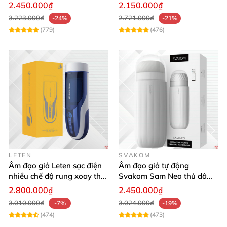
mại kích thích
cảm giác thật
2.450.000₫
2.150.000₫
3.223.000₫
2.721.000₫
-24%
-21%
(779)
(476)
LETEN
SVAKOM
Âm đạo giả Leten sạc điện
Âm đạo giả tự động
nhiều chế độ rung xoay thụt
Svakom Sam Neo thủ dâm
rên rỉ
rung mút app điện thoại
2.800.000₫
2.450.000₫
3.010.000₫
3.024.000₫
-7%
-19%
(474)
(473)