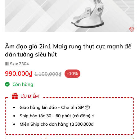
Âm đạo giả 2in1 Maig rung thụt cực mạnh đế
dán tường siêu hút
Sku:
2304
990.000₫
1.100.000₫
-10%
Còn hàng
ƯU ĐIỂM
Giao hàng kín đáo - Che tên SP 📦
Ship hỏa tốc 30 - 60 phút (cả đêm) ⚡
Miễn Ship cho đơn hàng từ 300.000đ