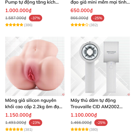
Pump tự động tăng kích
đạo giả mini mềm mại tinh
thước hiệu quả nhanh
tế kích thích cực đỉnh
1.000.000₫
650.000₫
1.587.000₫
866.000₫
-37%
-25%
(386)
(382)
Mông giả silicon nguyên
Máy thủ dâm tự động
khối cao cấp 2.2kg âm đạo
Trouvaille CID AM2002
và hậu môn khít bót
tăng khoái cảm
1.150.000₫
1.100.000₫
1.493.000₫
1.466.000₫
-23%
-25%
(381)
(380)