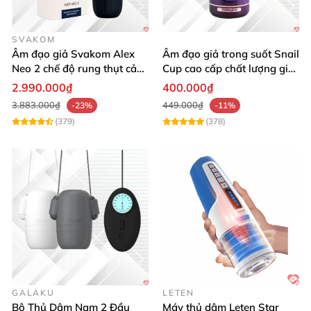
SVAKOM
Âm đạo giả Svakom Alex
Âm đạo giả trong suốt Snail
Neo 2 chế độ rung thụt cảm
Cup cao cấp chất lượng giá
giác thật
tốt
2.990.000₫
400.000₫
3.883.000₫
449.000₫
-23%
-11%
(379)
(378)
GALAKU
LETEN
Bộ Thủ Dâm Nam 2 Đầu
Máy thủ dâm Leten Star