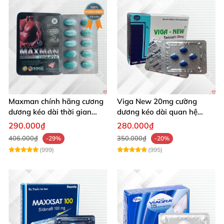
Maxman chính hãng cương
Viga New 20mg cường
dương kéo dài thời gian
dương kéo dài quan hệ
chống xuất tinh sớm hộp 10
chống xuất tinh sớm hộp 4
290.000₫
280.000₫
viên
viên
406.000₫
350.000₫
-29%
-20%
(999)
(995)