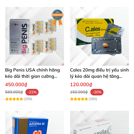
Big Penis USA chính hãng
Cales 20mg điều trị yếu sinh
kéo dài thời gian cường
lý kéo dài quan hệ tăng
dương chống xuất tinh sớm
cường cương dương
450.000₫
120.000₫
hộp 12 viên
569.000₫
150.000₫
-21%
-20%
(399)
(390)