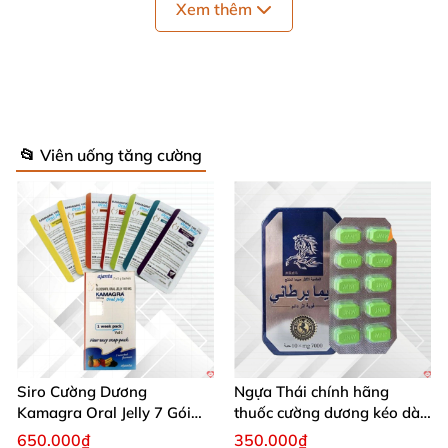
Xem thêm
📂 Viên uống tăng cường
Siro Cường Dương
Ngựa Thái chính hãng
Kamagra Oral Jelly 7 Gói
thuốc cường dương kéo dài
100g tăng cường sinh lực
thời gian cho Nam hộp 10
650.000₫
350.000₫