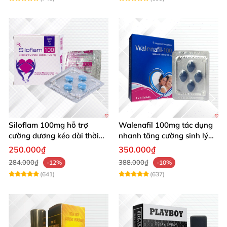
Siloflam 100mg hỗ trợ
Walenafil 100mg tác dụng
cường dương kéo dài thời
nhanh tăng cường sinh lý
gian xuất tinh sớm Nam giới
chống xuất tinh sớm
250.000₫
350.000₫
284.000₫
388.000₫
-12%
-10%
(641)
(637)