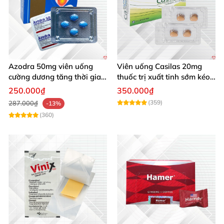
Azodra 50mg viên uống
Viên uống Casilas 20mg
cường dương tăng thời gian
thuốc trị xuất tinh sớm kéo
quan hệ an toàn
dài thời gian quan hệ
250.000₫
350.000₫
(359)
287.000₫
-13%
(360)