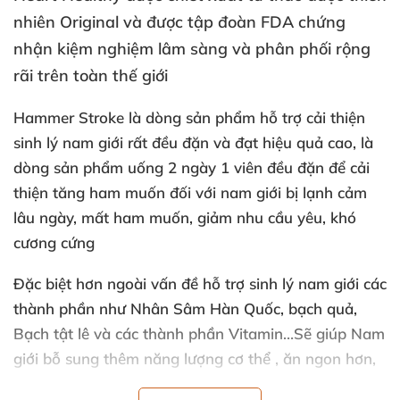
nhiên Original
và
được tập đoàn FDA chứng
nhận kiệm nghiệm lâm sàng
và phân phối rộng
rãi trên toàn thế giới
Hammer Stroke
là dòng sản phẩm hỗ trợ cải thiện
sinh lý nam giới
rất đều đặn
và đạt hiệu quả cao
, là
dòng sản phẩm uống 2 ngày 1 viên đều đặn
để cải
thiện tăng ham muốn đối
với nam giới bị lạnh cảm
lâu ngày
, mất ham muốn
, giảm nhu cầu yêu
, khó
cương cứng
Đặc biệt hơn ngoài vấn đề
hỗ trợ sinh lý nam giới
các
thành phần như Nhân Sâm Hàn Quốc
, bạch quả
,
Bạch tật lê
và
các thành phần Vitamin…Sẽ giúp Nam
giới bỗ sung thêm năng lượng cơ thể
, ăn ngon hơn
,
ngủ ngon giấc
và chuyện chăn gối
sẽ đều đặn hơn !