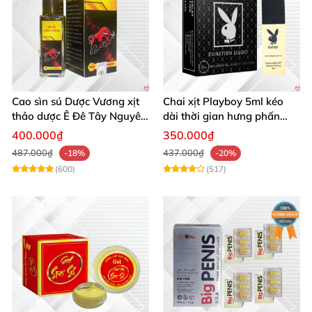
Cao sìn sú Dược Vương xịt
Chai xịt Playboy 5ml kéo
thảo dược Ê Đê Tây Nguyên
dài thời gian hưng phấn
chuẩn chính hãng kích thích
mạnh mẽ
400.000₫
350.000₫
487.000₫
437.000₫
-18%
-20%
(600)
(517)