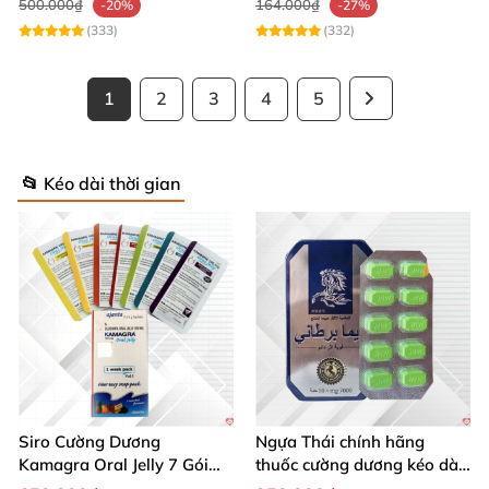
500.000₫
164.000₫
-20%
-27%
(333)
(332)
1
2
3
4
5
📂 Kéo dài thời gian
Siro Cường Dương
Ngựa Thái chính hãng
Kamagra Oral Jelly 7 Gói
thuốc cường dương kéo dài
100g tăng cường sinh lực
thời gian cho Nam hộp 10