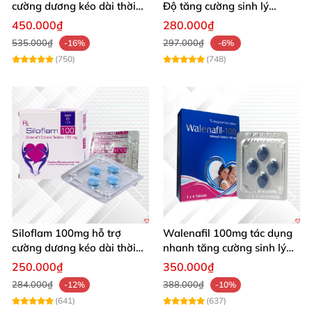
cường dương kéo dài thời
Độ tăng cường sinh lý
gian - Kiến Vàng Đen Tây
cường dương hiệu quả
450.000₫
280.000₫
Tạng
535.000₫
297.000₫
-16%
-6%
(750)
(748)
Siloflam 100mg hỗ trợ
Walenafil 100mg tác dụng
cường dương kéo dài thời
nhanh tăng cường sinh lý
gian xuất tinh sớm Nam giới
chống xuất tinh sớm
250.000₫
350.000₫
284.000₫
388.000₫
-12%
-10%
(641)
(637)