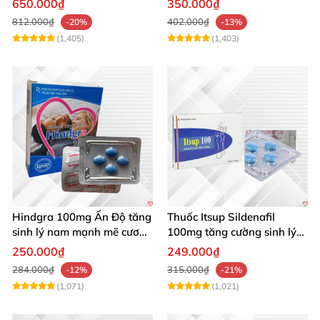
650.000₫
350.000₫
viên
812.000₫
402.000₫
-20%
-13%
(1,405)
(1,403)
Hindgra 100mg Ấn Độ tăng
Thuốc Itsup Sildenafil
sinh lý nam mạnh mẽ cương
100mg tăng cường sinh lý
dương lâu
kéo dài thời gian cho nam
250.000₫
249.000₫
284.000₫
315.000₫
-12%
-21%
(1,071)
(1,021)