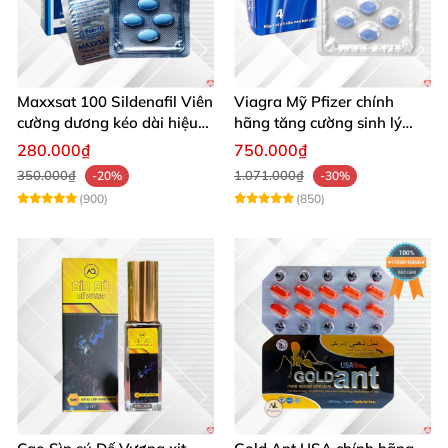
Maxxsat 100 Sildenafil Viên
Viagra Mỹ Pfizer chính
cường dương kéo dài hiệu
hãng tăng cường sinh lý
quả nam giới
nam, kéo dài hiệu quả
280.000₫
750.000₫
350.000₫
1.071.000₫
-20%
-30%
(900)
(850)