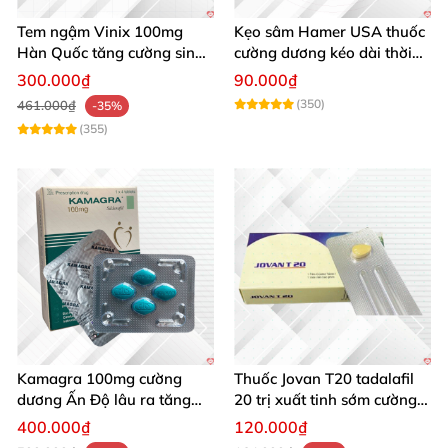
Tem ngậm Vinix 100mg
Kẹo sâm Hamer USA thuốc
Hàn Quốc tăng cường sinh
cường dương kéo dài thời
lý kéo dài quan hệ
gian ông ngậm bà khen
300.000₫
90.000₫
(350)
461.000₫
-35%
(355)
Kamagra 100mg cường
Thuốc Jovan T20 tadalafil
dương Ấn Độ lâu ra tăng
20 trị xuất tinh sớm cường
cường sinh lý nam
dương tăng sinh lý nam
400.000₫
120.000₫