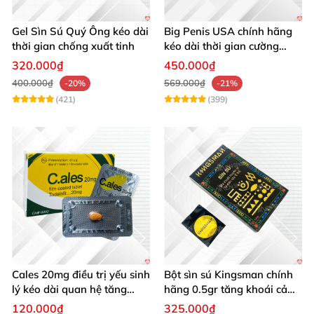
Gel Sìn Sú Quý Ông kéo dài
Big Penis USA chính hãng
thời gian chống xuất tinh
kéo dài thời gian cường
dương chống xuất tinh sớm
320.000₫
450.000₫
hộp 12 viên
400.000₫
569.000₫
-20%
-21%
(421)
(399)
Cales 20mg điều trị yếu sinh
Bột sìn sú Kingsman chính
lý kéo dài quan hệ tăng
hãng 0.5gr tăng khoái cảm
cường cương dương
kéo dài
120.000₫
325.000₫