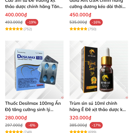
Cao Sìn sú Đế Vương xịt
Gold Ant USA chính hãng
thảo dược chính hãng Tăng
cường dương kéo dài thời
cường sinh lực tốt
gian - Kiến Vàng Đen Tây
400.000₫
450.000₫
Tạng
493.000₫
535.000₫
-19%
-16%
(752)
(750)
Thuốc Desilmax 100mg Ấn
Trùm sìn sú 10ml chính
Độ tăng cường sinh lý
hãng Ê Đê xịt thảo dược kéo
cường dương hiệu quả
dài quan hệ
280.000₫
320.000₫
297.000₫
385.000₫
-6%
-17%
(748)
(699)