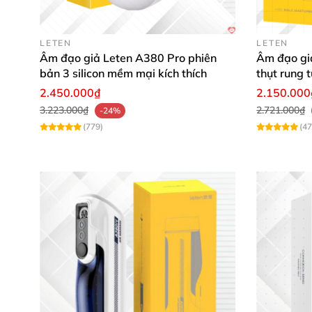
LETEN
LETEN
Âm đạo giả Leten A380 Pro phiên
Âm đạo gi
bản 3 silicon mềm mại kích thích
thụt rung 
2.450.000₫
2.150.000
3.223.000₫
2.721.000₫
-24%
(779)
(47