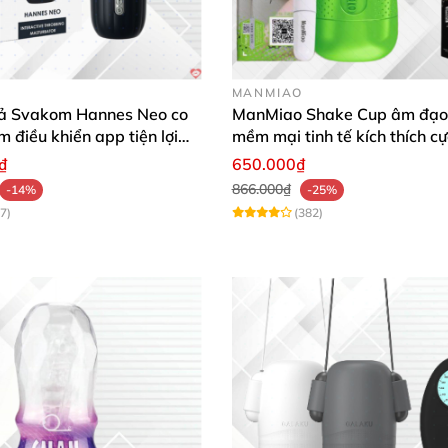
MANMIAO
ả Svakom Hannes Neo co
ManMiao Shake Cup âm đạo 
m điều khiển app tiện lợi
mềm mại tinh tế kích thích cự
 mạnh mẽ
₫
650.000₫
866.000₫
-14%
-25%
7)
(382)