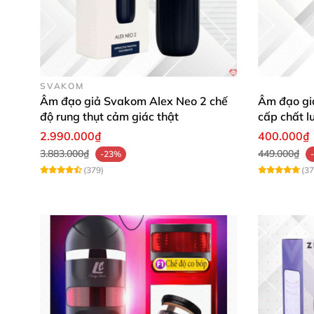
SVAKOM
Âm đạo giả Svakom Alex Neo 2 chế
Âm đạo giả
độ rung thụt cảm giác thật
cấp chất l
2.990.000₫
400.000₫
3.883.000₫
449.000₫
-23%
(379)
(37