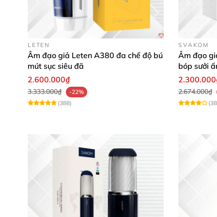
LETEN
SVAKOM
Âm đạo giả Leten A380 đa chế độ bú
Âm đạo gi
mút sục siêu đã
bóp sưởi ấ
kích thích
2.600.000₫
2.300.000
3.333.000₫
2.674.000₫
-22%
(388)
(38