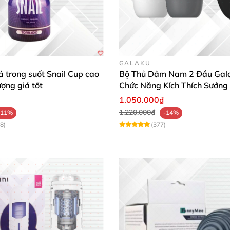
GALAKU
 trong suốt Snail Cup cao
Bộ Thủ Dâm Nam 2 Đầu Gal
ượng giá tốt
Chức Năng Kích Thích Sướng
1.050.000₫
1.220.000₫
-11%
-14%
8)
(377)