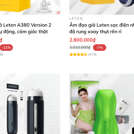
LETEN
ả Leten A380 Version 2
Âm đạo giả Leten sạc điện n
tự động, cảm giác thật
độ rung xoay thụt rên rỉ
₫
2.800.000₫
3.010.000₫
-21%
-7%
6)
(474)