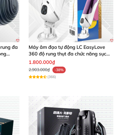
 rung đa
Máy âm đạo tự động LC EasyLove
óng
360 độ rung thụt đa chức năng sục
mạnh
1.800.000₫
2.903.000₫
-38%
(366)