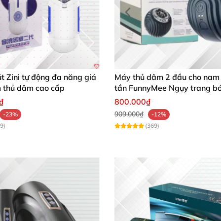
 Zini tự động đa năng giá
Máy thủ dâm 2 đầu cho nam
m thủ dâm cao cấp
tần FunnyMee Ngụy trang b
Pokemon
₫
800.000₫
909.000₫
-23%
-12%
9)
(369)