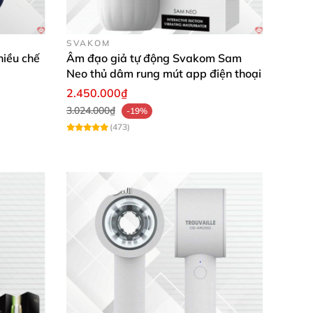
SVAKOM
hiều chế
Âm đạo giả tự động Svakom Sam
Neo thủ dâm rung mút app điện thoại
2.450.000₫
3.024.000₫
-19%
(473)