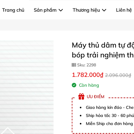
Trang chủ
Sản phẩm
Thương hiệu
Liên hệ
Máy thủ dâm tự độn
bóp trải nghiệm t
Sku:
2298
1.782.000₫
2.096.000₫
Còn hàng
ƯU ĐIỂM
Giao hàng kín đáo - Che
Ship hỏa tốc 30 - 60 ph
Miễn Ship cho đơn hàng