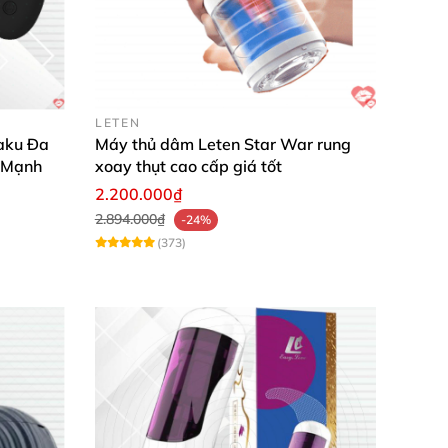
LETEN
aku Đa
Máy thủ dâm Leten Star War rung
 Mạnh
xoay thụt cao cấp giá tốt
2.200.000₫
2.894.000₫
-24%
(373)