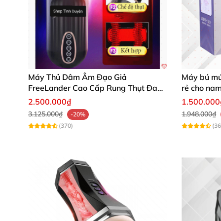
Máy Thủ Dâm Âm Đạo Giả
Máy bú mút
FreeLander Cao Cấp Rung Thụt Đa
rẻ cho na
Chức Năng
2.500.000₫
1.500.000
3.125.000₫
1.948.000₫
-20%
(370)
(36