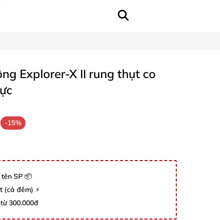
g Explorer-X II rung thụt co
hực
-15%
 tên SP 📦
út (cả đêm) ⚡
 từ 300.000đ