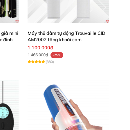
giả mini
Máy thủ dâm tự động Trouvaille CID
c đỉnh
AM2002 tăng khoái cảm
1.100.000₫
1.466.000₫
-25%
(380)