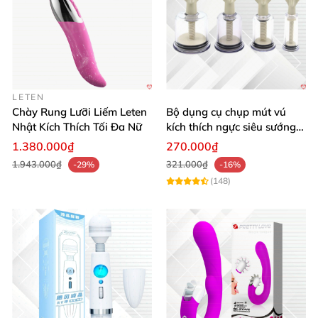
LETEN
Chày Rung Lưỡi Liếm Leten
Bộ dụng cụ chụp mút vú
Nhật Kích Thích Tối Đa Nữ
kích thích ngực siêu sướng
hút chân không mua ngay
1.380.000₫
270.000₫
1.943.000₫
321.000₫
-29%
-16%
(148)
Đồ chơi tình yêu
cần 2 giờ
để sạc đầy pin
. Sau đó
, ngư
50 phút
sau khi sạc xong
. Thời lượng pin
có thể thay đ
cường độ sử dụng.