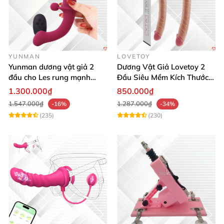
YUNMAN
LOVETOY
Yunman dương vật giả 2
Dương Vật Giả Lovetoy 2
đầu cho Les rung mạnh
Đầu Siêu Mềm Kích Thước
điều khiển từ xa
Lớn Thỏa Mãn Les
1.300.000₫
850.000₫
1.547.000₫
1.287.000₫
-16%
-34%
(235)
(230)