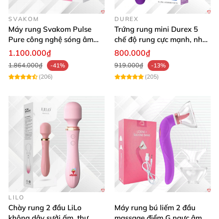
lên nhũ hoa
, âm vật ở vòi sen
, phòng xông hơi,..
.
mà kh
điện tử.
SVAKOM
DUREX
Máy rung Svakom Pulse
Trứng rung mini Durex 5
Pure công nghệ sóng âm
chế độ rung cực mạnh, nhỏ
kích thích nhũ hoa, âm vật
gọn tiện lợi
1.100.000₫
800.000₫
1.864.000₫
919.000₫
-41%
-13%
(206)
(205)
LILO
Chày rung 2 đầu LiLo
Máy rung bú liếm 2 đầu
không dây sưởi ấm, thư
massage điểm G ngực âm