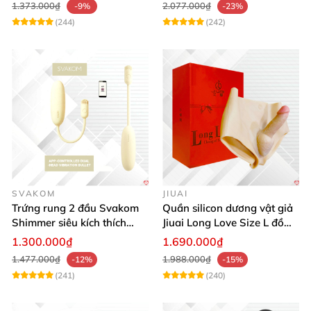
1.373.000₫
2.077.000₫
-9%
-23%
(244)
(242)
SVAKOM
JIUAI
Trứng rung 2 đầu Svakom
Quần silicon dương vật giả
Shimmer siêu kích thích
Jiuai Long Love Size L đồ
điều khiển App
chơi tình dục
1.300.000₫
1.690.000₫
1.477.000₫
1.988.000₫
-12%
-15%
(241)
(240)