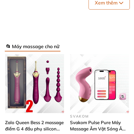
Xem thêm
Hai đầu kích thích
của
máy liếm vùng kín Su-shita A-o
mềm mại
và mịn màng
, mang lại cảm giác dễ chịu khi 
Vật liệu silicone không chứa phthalate
và
các hóa chất
tình dục
, người có da nhạy cảm an tâm sử dụng.
📂 Máy massage cho nữ
SVAKOM
Zalo Queen Bess 2 massage
Svakom Pulse Pure Máy
điểm G 4 đầu phụ silicon
Massage Âm Vật Sóng Âm