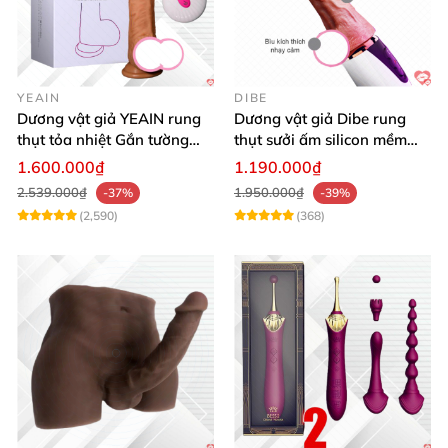
YEAIN
DIBE
Dương vật giả YEAIN rung
Dương vật giả Dibe rung
thụt tỏa nhiệt Gắn tường
thụt sưởi ấm silicon mềm
Điều khiển từ xa
mại sạc USB
1.600.000₫
1.190.000₫
2.539.000₫
1.950.000₫
-37%
-39%
(2,590)
(368)