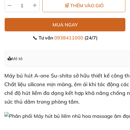
🛒 THÊM VÀO GIỎ
MUA NGAY
📞 Tư vấn
0938411000
(24/7)
Mô tả
Máy bú hút A-one Su-shita
sở hữu thiết kế công th
Chất liệu silicone mịn màng
, êm ái khi tác động
các
chế độ hút liếm đa dạng kết hợp khả năng chống n
sức thủ dâm trong phòng tắm.