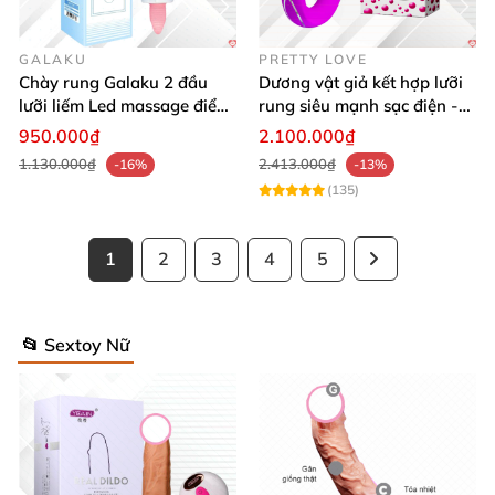
GALAKU
PRETTY LOVE
Chày rung Galaku 2 đầu
Dương vật giả kết hợp lưỡi
lưỡi liếm Led massage điểm
rung siêu mạnh sạc điện -
G cực phê
Pretty Love Magic Lounge
950.000₫
2.100.000₫
1.130.000₫
2.413.000₫
-16%
-13%
(135)
1
2
3
4
5
📂 Sextoy Nữ