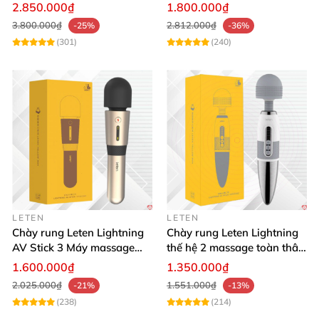
cao cấp rung nóng
App Điều Khiển Kích Thích
2.850.000₫
1.800.000₫
3.800.000₫
2.812.000₫
-25%
-36%
(301)
(240)
LETEN
LETEN
Chày rung Leten Lightning
Chày rung Leten Lightning
AV Stick 3 Máy massage
thế hệ 2 massage toàn thân
sưởi ấm mạnh mẽ
nhiều tần số rung phát
1.600.000₫
1.350.000₫
nhiệt
2.025.000₫
1.551.000₫
-21%
-13%
Phần thân máy
được làm từ nhựa ABS có độ bền cao
v
(238)
(214)