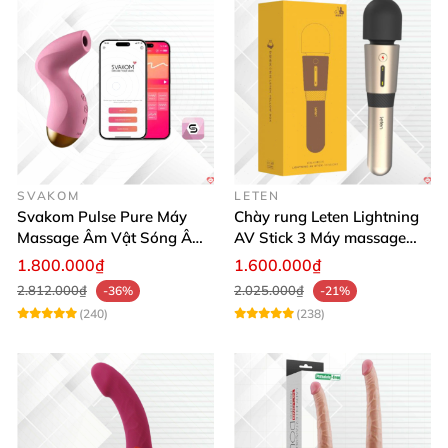
SVAKOM
LETEN
Svakom Pulse Pure Máy
Chày rung Leten Lightning
Massage Âm Vật Sóng Âm
AV Stick 3 Máy massage
App Điều Khiển Kích Thích
sưởi ấm mạnh mẽ
1.800.000₫
1.600.000₫
2.812.000₫
2.025.000₫
-36%
-21%
(240)
(238)