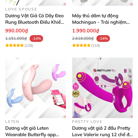
LOVE SPOUSE
Dương Vật Giả Có Dây Đeo
Máy thủ dâm tự động
Rung Bluetooth Điều Khiển
Machingun - Trải nghiệm
Qua App Cho Les
mạnh mẽ, cực đã
990.000₫
1.990.000₫
1.151.000₫
2.618.000₫
-14%
-24%
(228)
(219)
LETEN
PRETTY LOVE
Dương vật giả Leten
Dương vật giả 2 đầu Pretty
Wearable Butterfly app
Love Valerie rung 12 chế độ