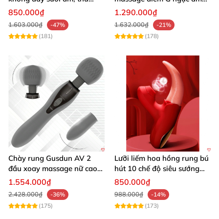
giãn, giảm stress
đạo đa chế độ sạc
850.000₫
1.290.000₫
1.603.000₫
1.632.000₫
-47%
-21%
(181)
(178)
Chày rung Gusdun AV 2
Lưỡi liếm hoa hồng rung bú
đầu xoay massage nữ cao
hút 10 chế độ siêu sướng
cấp bán chạy
kích thích
1.554.000₫
850.000₫
2.428.000₫
988.000₫
-36%
-14%
(175)
(173)