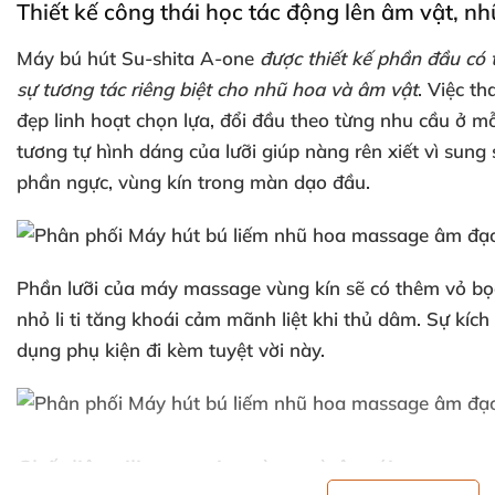
Thiết kế công thái học tác động lên âm vật
, n
Máy bú hút Su-shita A-one
được thiết kế phần đầu
có 
sự tương tác
riêng biệt cho nhũ hoa
và âm vật
. Việc t
đẹp linh hoạt chọn lựa
, đổi đầu theo từng nhu cầu ở mỗ
tương tự hình dáng
của lưỡi giúp nàng rên xiết vì sun
phần ngực
, vùng kín trong màn dạo đầu.
Phần lưỡi
của máy massage vùng kín
sẽ có thêm vỏ bọc
nhỏ li ti tăng khoái cảm mãnh liệt khi thủ dâm
. Sự kích
dụng phụ kiện đi kèm tuyệt vời này.
Chất liệu silicone mịn màng
và êm ái