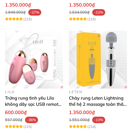
bluetooth rung mạnh đa
kích thích les
1.350.000₫
1.350.000₫
năng
1.849.000₫
1.534.000₫
-27%
-12%
(215)
(215)
LILO
LETEN
Trứng rung tình yêu Lilo
Chày rung Leten Lightning
không dây sạc USB remote
thế hệ 2 massage toàn thân
điều khiển từ xa
nhiều tần số rung phát
600.000₫
1.350.000₫
nhiệt
937.000₫
1.551.000₫
-36%
-13%
(215)
(214)