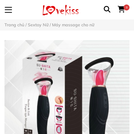
0
Trang chủ
/
Sextoy Nữ
/
Máy massage cho nữ