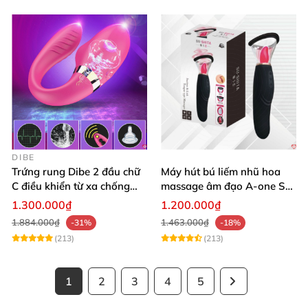
DIBE
Trứng rung Dibe 2 đầu chữ
Máy hút bú liếm nhũ hoa
C điều khiển từ xa chống
massage âm đạo A-one Su-
nước
shita độc đáo
1.300.000₫
1.200.000₫
1.884.000₫
1.463.000₫
-31%
-18%
(213)
(213)
1
2
3
4
5