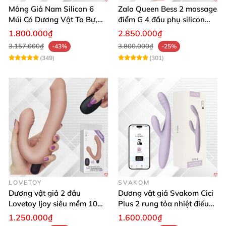
Mông Giả Nam Silicon 6
Zalo Queen Bess 2 massage
Múi Có Dương Vật To Bự,
điểm G 4 đầu phụ silicon
Hấp Dẫn, Siêu Thật
cao cấp rung nóng
1.800.000₫
2.850.000₫
3.157.000₫
3.800.000₫
-43%
-25%
(349)
(301)
LOVETOY
SVAKOM
Dương vật giả 2 đầu
Dương vật giả Svakom Cici
Lovetoy Ijoy siêu mềm 10
Plus 2 rung tỏa nhiệt điều
chế độ rung sạc điện tiện lợi
khiển App đẳng cấp
1.250.000₫
1.600.000₫