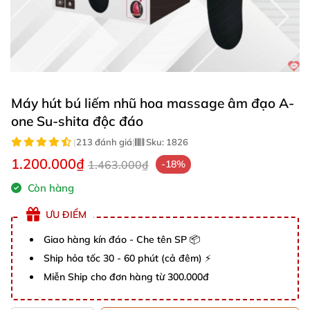
Máy hút bú liếm nhũ hoa massage âm đạo A-
one Su-shita độc đáo
|
213 đánh giá
|
Sku:
1826
1.200.000₫
1.463.000₫
-18%
Còn hàng
ƯU ĐIỂM
Giao hàng kín đáo - Che tên SP 📦
Ship hỏa tốc 30 - 60 phút (cả đêm) ⚡
Miễn Ship cho đơn hàng từ 300.000đ