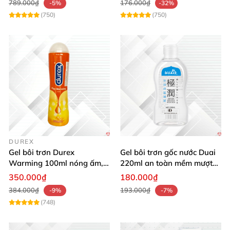
789.000₫
176.000₫
-5%
-32%
(750)
(750)
DUREX
Gel bôi trơn Durex
Gel bôi trơn gốc nước Duai
Warming 100ml nóng ấm,
220ml an toàn mềm mượt
tăng khoái cảm nhanh
kích thích
350.000₫
180.000₫
384.000₫
193.000₫
-9%
-7%
(748)