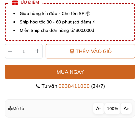
ƯU ĐIỂM
Giao hàng kín đáo - Che tên SP 📦
Ship hỏa tốc 30 - 60 phút (cả đêm) ⚡
Miễn Ship cho đơn hàng từ 300.000đ
🛒 THÊM VÀO GIỎ
MUA NGAY
📞 Tư vấn
0938411000
(24/7)
Mô tả
−
100%
+