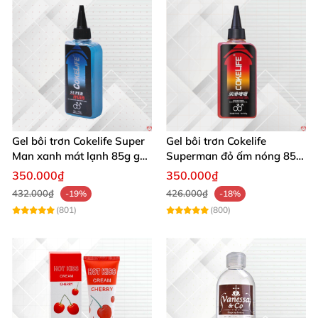
Gel bôi trơn Cokelife Super
Gel bôi trơn Cokelife
Man xanh mát lạnh 85g gel
Superman đỏ ấm nóng 85g
hậu môn cho gay
kích thích, giảm đau rát
350.000₫
350.000₫
432.000₫
426.000₫
-19%
-18%
(801)
(800)