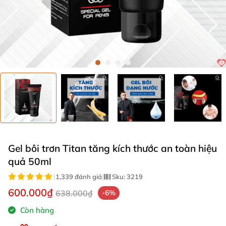
Gel bôi trơn Titan tăng kích thước an toàn hiệu
quả 50ml
|
1,339 đánh giá
|
Sku:
3219
600.000₫
638.000₫
-6%
Còn hàng