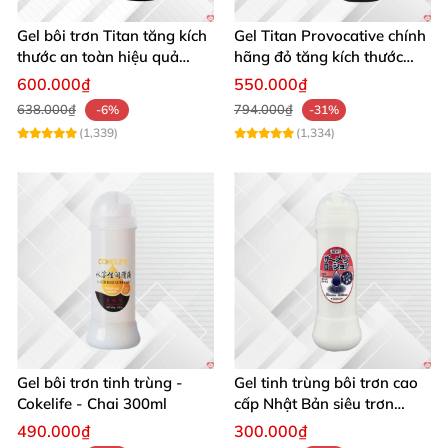
uy tín.
Gel bôi trơn Titan tăng kích
Gel Titan Provocative chính
thước an toàn hiệu quả
hãng đỏ tăng kích thước
Hiện tại
,
gel bôi trơn Titan tăng kích thước
đang
được
50ml
dương vật cho Nam 50ml
600.000₫
550.000₫
phân phối tại
Đây
- Chuỗi hệ thống phân phối
các
638.000₫
794.000₫
-6%
-31%
sản phẩm hỗ trợ tình dục
. Sản phẩm cam kết nguồn
(1,339)
(1,334)
gốc rõ ràng
, chất lượng đạt chuẩn
, giá cả phải chăng
,
giao hàng nhanh chóng.
Gel bôi trơn tinh trùng -
Gel tinh trùng bôi trơn cao
Cokelife - Chai 300ml
cấp Nhật Bản siêu trơn
300ml
490.000₫
300.000₫