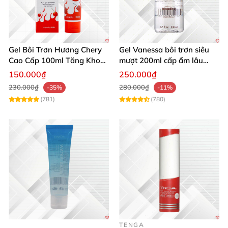
Gel Bôi Trơn Hương Chery
Gel Vanessa bôi trơn siêu
Cao Cấp 100ml Tăng Khoái
mượt 200ml cấp ẩm lâu
Cảm
trơn mượt
150.000₫
250.000₫
230.000₫
280.000₫
-35%
-11%
(781)
(780)
TENGA