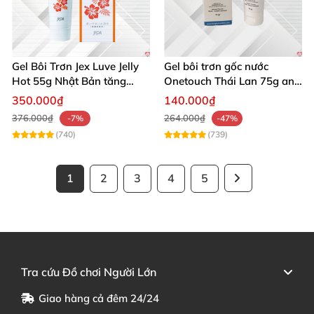
Gel Bôi Trơn Jex Luve Jelly
Gel bôi trơn gốc nước
Hot 55g Nhật Bản tăng
Onetouch Thái Lan 75g an
khoái cảm cho nữ giới
toàn dịu nhẹ tăng khoái
350.000₫
140.000₫
cảm
376.000₫
264.000₫
-7%
-47%
(740)
(739)
1
2
3
4
5
Tra cứu Đồ chơi Người Lớn
Giao hàng cả đêm 24/24