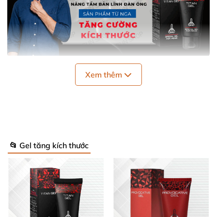
Gel bôi trơn tăng kích thước Titan
được đánh giá là
Xem thêm
dòng sản phẩm giúp tăng kích thước cậu nhỏ tốt
nhất
hiện nay
. Cách sử dụng
cũng đơn giản
, dễ dàng
nên nhiều người
có thể áp dụng
và mang tới hiệu
quả nhanh chóng
.
📂 Gel tăng kích thước
Tác dụng
của sản phẩm gel bôi trơn Titan
tăng kích thước
Gel bôi trơn tăng kích thước Titan
có thể mang tới