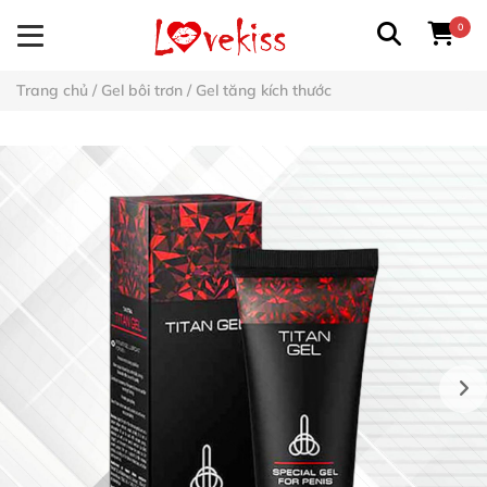
0
Trang chủ
/
Gel bôi trơn
/
Gel tăng kích thước