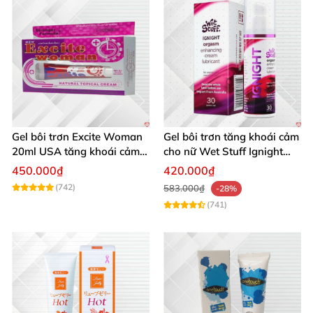
Gel bôi trơn Excite Woman
Gel bôi trơn tăng khoái cảm
20ml USA tăng khoái cảm
cho nữ Wet Stuff Ignight
kích thích nữ
30g se khít âm đạo
450.000₫
420.000₫
(742)
583.000₫
-28%
(741)