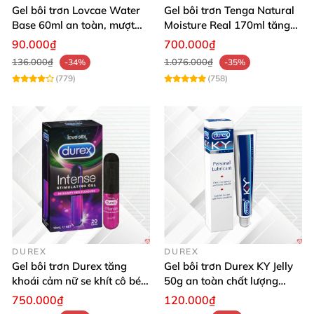
Gel bôi trơn Lovcae Water
Gel bôi trơn Tenga Natural
Base 60ml an toàn, mượt
Moisture Real 170ml tăng
mà dễ dùng
khoái cảm
90.000₫
700.000₫
136.000₫
1.076.000₫
-34%
-35%
(779)
(758)
DUREX
DUREX
Gel bôi trơn Durex tăng
Gel bôi trơn Durex KY Jelly
khoái cảm nữ se khít cô bé
50g an toàn chất lượng
10ml
mua ngay
750.000₫
120.000₫