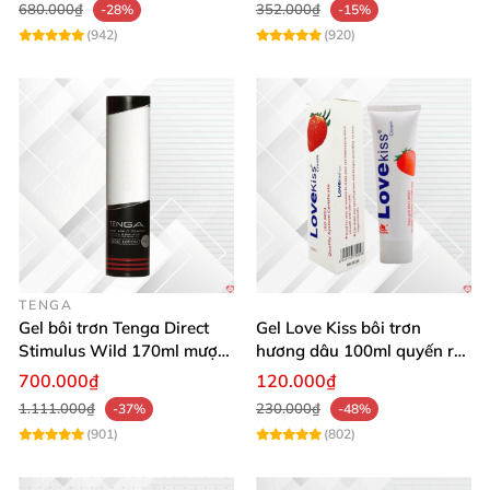
680.000₫
352.000₫
-28%
-15%
(942)
(920)
TENGA
Gel bôi trơn Tenga Direct
Gel Love Kiss bôi trơn
Stimulus Wild 170ml mượt
hương dâu 100ml quyến rũ
mà kích thích
thơm ngọt nâng cảm xúc
700.000₫
120.000₫
1.111.000₫
230.000₫
-37%
-48%
(901)
(802)