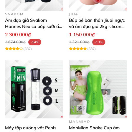
SVAKOM
JIUAI
Âm đạo giả Svakom
Búp bê bán thân Jiuai ngực
Hannes Neo co bóp sưởi ấm
và âm đạo giả 2kg silicon
điều khiển app tiện lợi kích
nguyên khối cao cấp
2.300.000₫
1.150.000₫
thích mạnh mẽ
2.674.000₫
1.321.000₫
-14%
-13%
(387)
(387)
MANMIAO
Máy tập dương vật Penis
ManMiao Shake Cup âm