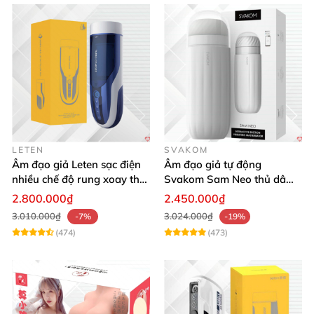
LETEN
SVAKOM
Âm đạo giả Leten sạc điện
Âm đạo giả tự động
nhiều chế độ rung xoay thụt
Svakom Sam Neo thủ dâm
rên rỉ
rung mút app điện thoại
2.800.000₫
2.450.000₫
3.010.000₫
3.024.000₫
-7%
-19%
(474)
(473)