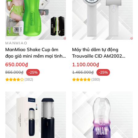
phẩm
.
MANMIAO
ManMiao Shake Cup âm
Máy thủ dâm tự động
đạo giả mini mềm mại tinh
Trouvaille CID AM2002
tế kích thích cực đỉnh
tăng khoái cảm
650.000₫
1.100.000₫
866.000₫
1.466.000₫
-25%
-25%
(382)
(380)