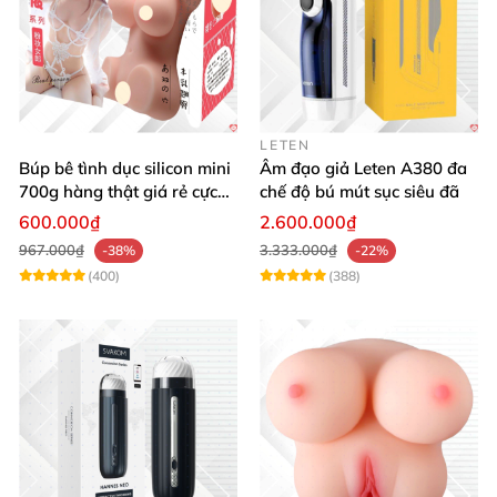
LETEN
Búp bê tình dục silicon mini
Âm đạo giả Leten A380 đa
700g hàng thật giá rẻ cực
chế độ bú mút sục siêu đã
sướng
600.000₫
2.600.000₫
967.000₫
3.333.000₫
-38%
-22%
(400)
(388)