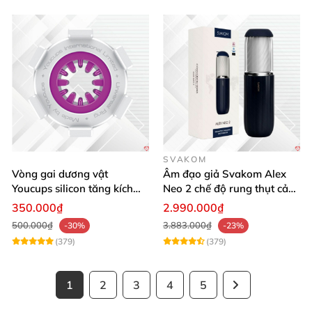
SVAKOM
Vòng gai dương vật
Âm đạo giả Svakom Alex
Youcups silicon tăng kích
Neo 2 chế độ rung thụt cảm
thước cực mạnh
giác thật
350.000₫
2.990.000₫
500.000₫
3.883.000₫
-30%
-23%
(379)
(379)
1
2
3
4
5