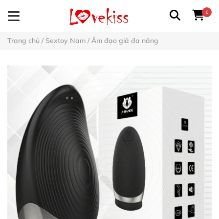
0
Trang chủ
/
Sextoy Nam
/
Âm đạo giả đa năng