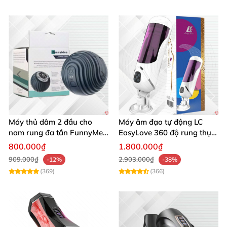
Máy thủ dâm 2 đầu cho
Máy âm đạo tự động LC
nam rung đa tần FunnyMee
EasyLove 360 độ rung thụt
Ngụy trang bóng Pokemon
đa chức năng sục mạnh
800.000₫
1.800.000₫
909.000₫
2.903.000₫
-12%
-38%
(369)
(366)