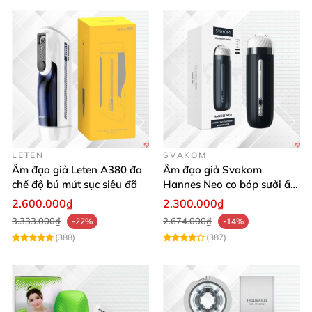
LETEN
SVAKOM
Âm đạo giả Leten A380 đa
Âm đạo giả Svakom
chế độ bú mút sục siêu đã
Hannes Neo co bóp sưởi ấm
điều khiển app tiện lợi kích
2.600.000₫
2.300.000₫
thích mạnh mẽ
3.333.000₫
2.674.000₫
-22%
-14%
(388)
(387)
Âm đạo giả cao cấp S Hande Alanta
được làm từ
chất liệu nhựa ABS cao cấp
, chịu
được lực va đập
cao mang đến sự bền bỉ theo thời gian cho sản