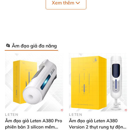
Xem thêm
Âm đạo giả đa năng S-Hande Alanta
với kích thước
160mm x 82mm
với khả năng nguỵ trang cực kỳ cao
nên
có thể dễ dàng mang theo đi
bất cứ nơi đâu như
đi công tác
, đi du lịch,...
📂 Âm đạo giả đa năng
LETEN
LETEN
Âm đạo giả Leten A380 Pro
Âm đạo giả Leten A380
phiên bản 3 silicon mềm
Version 2 thụt rung tự động,