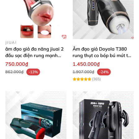
JIUAI
âm đạo giả đa năng jiuai 2
Âm đạo giả Doyola T380
đầu sạc điện rung mạnh
rung thụt co bóp bú mút tự
cao cấp bán chạy
động cao cấp
750.000₫
1.450.000₫
862.000₫
1.907.000₫
-13%
-24%
(365)