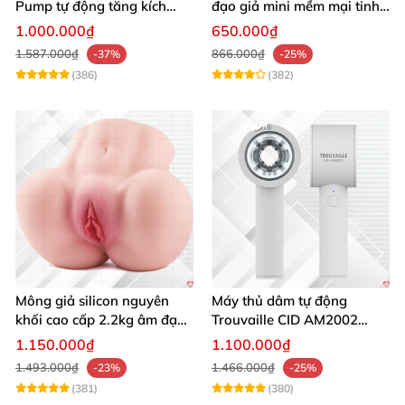
Pump tự động tăng kích
đạo giả mini mềm mại tinh
thước hiệu quả nhanh
tế kích thích cực đỉnh
1.000.000₫
650.000₫
1.587.000₫
866.000₫
-37%
-25%
(386)
(382)
Mông giả silicon nguyên
Máy thủ dâm tự động
khối cao cấp 2.2kg âm đạo
Trouvaille CID AM2002
và hậu môn khít bót
tăng khoái cảm
1.150.000₫
1.100.000₫
1.493.000₫
1.466.000₫
-23%
-25%
(381)
(380)