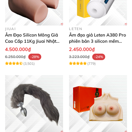
JIUAI
LETEN
Âm Đạo Silicon Mông Giả
Âm đạo giả Leten A380 Pro
Cao Cấp 11Kg Jiuai Nhật
phiên bản 3 silicon mềm
Bản Thật Như
mại kích thích
4.500.000₫
2.450.000₫
6.250.000₫
3.223.000₫
-28%
-24%
(3,501)
(779)