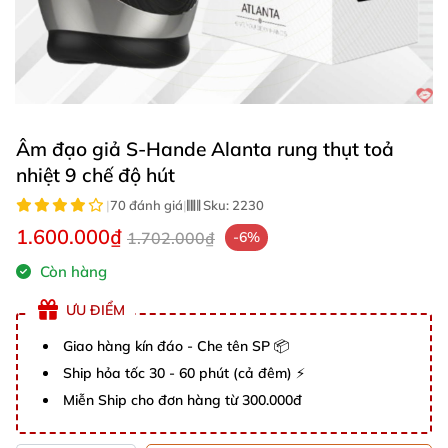
Âm đạo giả S-Hande Alanta rung thụt toả
nhiệt 9 chế độ hút
|
70 đánh giá
|
Sku:
2230
1.600.000₫
1.702.000₫
-6%
Còn hàng
ƯU ĐIỂM
Giao hàng kín đáo - Che tên SP 📦
Ship hỏa tốc 30 - 60 phút (cả đêm) ⚡
Miễn Ship cho đơn hàng từ 300.000đ