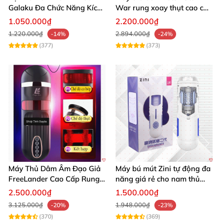
Galaku Đa Chức Năng Kích
War rung xoay thụt cao cấp
Thích Sướng Mạnh
giá tốt
1.050.000₫
2.200.000₫
1.220.000₫
2.894.000₫
-14%
-24%
(377)
(373)
Máy Thủ Dâm Âm Đạo Giả
Máy bú mút Zini tự động đa
FreeLander Cao Cấp Rung
năng giá rẻ cho nam thủ
Thụt Đa Chức Năng
dâm cao cấp
2.500.000₫
1.500.000₫
3.125.000₫
1.948.000₫
-20%
-23%
(370)
(369)