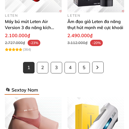
LETEN
LETEN
Máy bú mút Leten Air
Âm đạo giả Leten đa năng
Version 3 đa năng kích
thụt hút mạnh mẽ cực khoái
thích cực đỉnh
2.100.000₫
2.490.000₫
2.727.000₫
3.112.000₫
-23%
-20%
(364)
1
2
3
4
5
📂 Sextoy Nam