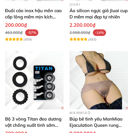
JIUAI
Đuôi cáo inox hậu môn cao
Áo silicon ngực giả Jiuai cup
cấp lông mềm mịn kích
D mềm mại đẹp tự nhiên
thích khoái cảm
200.000₫
2.200.000₫
463.000₫
2.558.000₫
-57%
-14%
(499)
(493)
MANMIAO
Bộ 3 vòng Titan đeo dương
Búp bê tình yêu ManMiao
vật chống xuất tinh sớm
Ejaculation Queen rung
silicon y tế tăng hưng phấn
cảm biến sưởi ấm phun