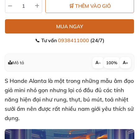
🛒 THÊM VÀO GIỎ
MUA NGAY
📞 Tư vấn
0938411000
(24/7)
Mô tả
−
100%
+
S Hande Alanta là một trong
những mẫu âm đạo
giả mini nhỏ gọn
nhưng lại có đầu đủ
các tính
năng hiện đại như rung
, thụt
, bú mút
, toả nhiệt
sưởi ấm nên
được
rất nhiều nam giới yêu thích sử
dụng.