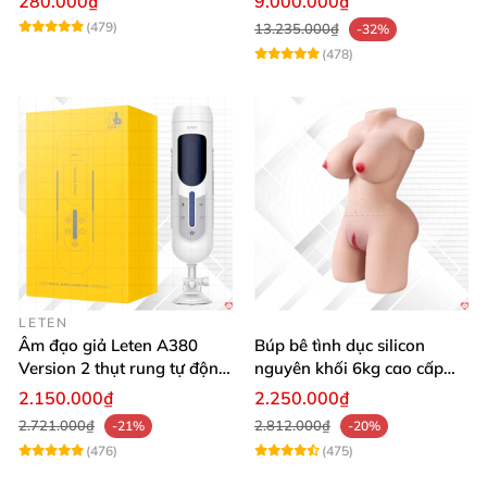
280.000₫
9.000.000₫
nước thông minh
(479)
13.235.000₫
-32%
(478)
LETEN
Âm đạo giả Leten A380
Búp bê tình dục silicon
Version 2 thụt rung tự động,
nguyên khối 6kg cao cấp
cảm giác thật
hot giá tốt
2.150.000₫
2.250.000₫
2.721.000₫
2.812.000₫
-21%
-20%
(476)
(475)