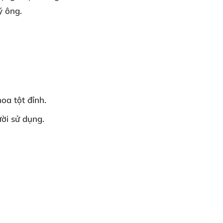
ý ông.
oa tột đỉnh.
ời sử dụng.