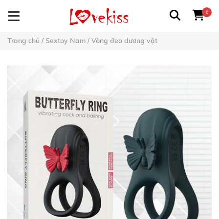
0
Trang chủ
/
Sextoy Nam
/
Vòng đeo dương vật