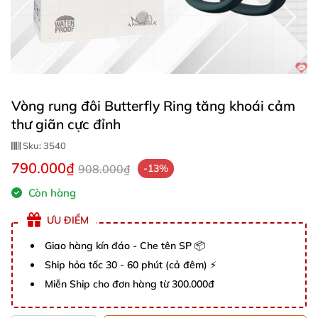
Vòng rung đôi Butterfly Ring tăng khoái cảm
thư giãn cực đỉnh
Sku:
3540
790.000₫
908.000₫
-13%
Còn hàng
ƯU ĐIỂM
Giao hàng kín đáo - Che tên SP 📦
Ship hỏa tốc 30 - 60 phút (cả đêm) ⚡
Miễn Ship cho đơn hàng từ 300.000đ