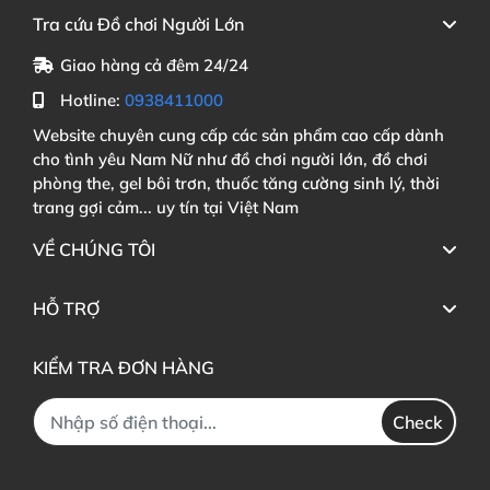
theo cảm giác
mong muốn
.
Tra cứu Đồ chơi Người Lớn
Vị trí cánh bướm cần
được căn chỉnh hướng lên
Giao hàng cả đêm 24/24
trên
để tiếp xúc
với âm vật
của bạn tình
.
Hotline:
0938411000
Nhấn nút nguồn
để kích hoạt chế độ rung
, nhấn nhẹ
Website chuyên cung cấp các sản phẩm cao cấp dành
cho tình yêu Nam Nữ như đồ chơi người lớn, đồ chơi
để thay đổi giữa 10 cấp độ khác nhau
.
Khi kết thúc
,
phòng the, gel bôi trơn, thuốc tăng cường sinh lý, thời
nhấn giữ nút nguồn 2 giây
để tắt thiết bị
.
trang gợi cảm... uy tín tại Việt Nam
VỀ CHÚNG TÔI
Sau khi sử dụng
, rửa sạch bằng nước ấm
và lau khô
bằng khăn mềm
,
tuyệt đối không
để nước ngấm vào
HỖ TRỢ
khu vực cổng sạc
. Bảo quản nơi khô thoáng
để vòng
luôn trong trạng thái hoàn hảo cho
những lần sử
KIỂM TRA ĐƠN HÀNG
dụng
tiếp theo.
Check
Đánh giá thực tế vòng rung đeo dương vật