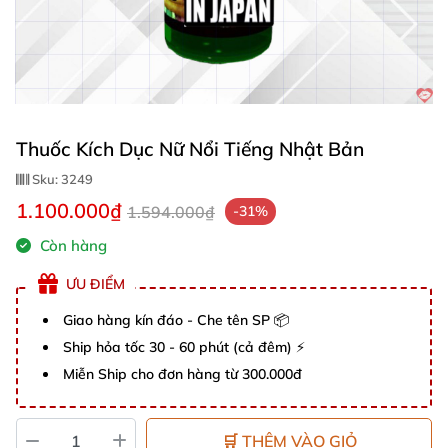
Thuốc Kích Dục Nữ Nổi Tiếng Nhật Bản
Sku:
3249
1.100.000₫
1.594.000₫
-31%
Còn hàng
ƯU ĐIỂM
Giao hàng kín đáo - Che tên SP 📦
Ship hỏa tốc 30 - 60 phút (cả đêm) ⚡
Miễn Ship cho đơn hàng từ 300.000đ
🛒 THÊM VÀO GIỎ