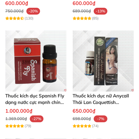
nhẹ nhàng kích thích
không mùi cực mạnh giá rẻ
600.000₫
600.000₫
750.000₫
689.000₫
-20%
-13%
(130)
(85)
Thuốc kích dục Spanish Fly
Thuốc kích dục nữ Anycall
dạng nước cực mạnh chính
Thái Lan Coquettish
hãng
Woman dạng nước cực
1.000.000₫
650.000₫
mạnh giá rẻ
1.369.000₫
698.000₫
-27%
-7%
(79)
(74)