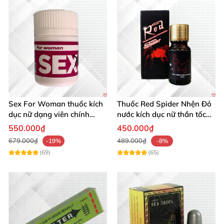
Sex For Woman thuốc kích
Thuốc Red Spider Nhện Đỏ
dục nữ dạng viên chính
nước kích dục nữ thần tốc
hãng hiệu quả cực mạnh
chính hãng
550.000₫
450.000₫
679.000₫
489.000₫
-19%
-8%
(69)
(65)