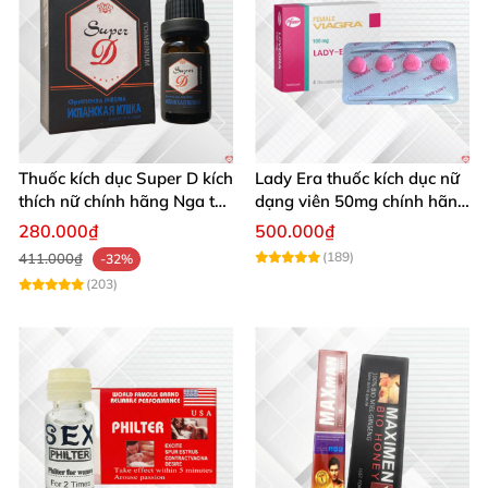
Thuốc kích dục Super D kích
Lady Era thuốc kích dục nữ
thích nữ chính hãng Nga tác
dạng viên 50mg chính hãng
dụng mạnh
pfizer Mỹ tăng hưng phấn
280.000₫
500.000₫
nữ
(189)
411.000₫
-32%
(203)