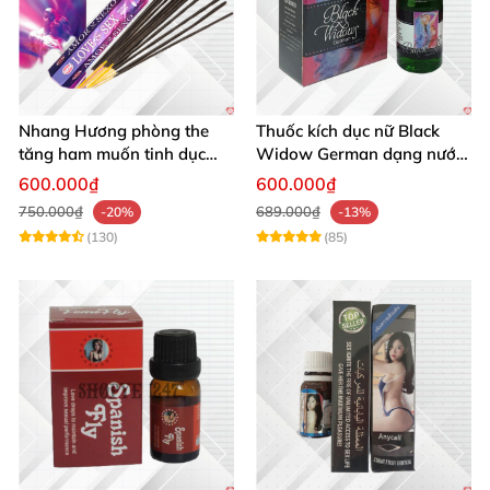
Nhang Hương phòng the
Thuốc kích dục nữ Black
tăng ham muốn tinh dục
Widow German dạng nước
nhẹ nhàng kích thích
không mùi cực mạnh giá rẻ
600.000₫
600.000₫
750.000₫
689.000₫
-20%
-13%
(130)
(85)