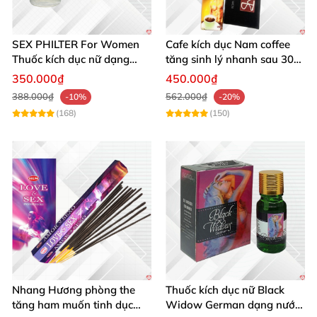
SEX PHILTER For Women
Cafe kích dục Nam coffee
Thuốc kích dục nữ dạng
tăng sinh lý nhanh sau 30
nước chính hãng Mỹ tốt
phút, an toàn, hiệu quả
350.000₫
450.000₫
nhất
388.000₫
562.000₫
-10%
-20%
(168)
(150)
Nhang Hương phòng the
Thuốc kích dục nữ Black
tăng ham muốn tinh dục
Widow German dạng nước