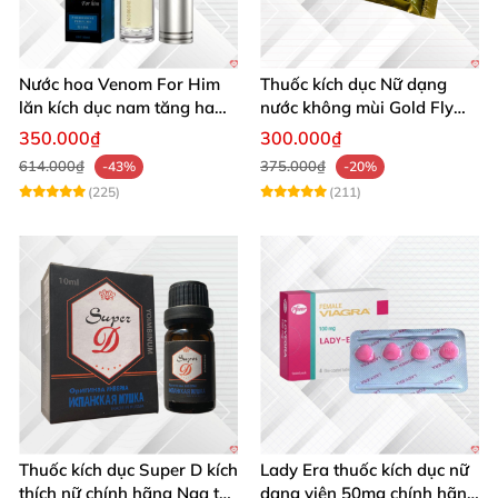
Nước hoa Venom For Him
Thuốc kích dục Nữ dạng
lăn kích dục nam tăng ham
nước không mùi Gold Fly
muốn nữ
ruồi vàng Tây Ban Nha
350.000₫
300.000₫
614.000₫
375.000₫
-43%
-20%
(225)
(211)
Thuốc kích dục Super D kích
Lady Era thuốc kích dục nữ
thích nữ chính hãng Nga tác
dạng viên 50mg chính hãng