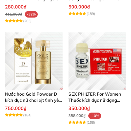
dụng mạnh
pfizer Mỹ tăng hưng phấn
280.000₫
500.000₫
nữ
(189)
411.000₫
-32%
(203)
Nước hoa Gold Powder D
SEX PHILTER For Women
kích dục nữ chai xịt tình yêu
Thuốc kích dục nữ dạng
cao cấp chính hãng
nước chính hãng Mỹ tốt
750.000₫
350.000₫
nhất
(184)
388.000₫
-10%
(168)