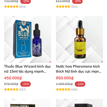
722.000₫
612.000₫
-10%
-20%
(903)
(302)
Thuốc Blue Wizard kích dục
Nước hoa Pheromone kích
nữ 15ml tác dụng mạnh
thích Nữ tình dục cực mạnh
chính hãng
10ml
450.000₫
950.000₫
576.000₫
1.055.000₫
-22%
-10%
(267)
(265)