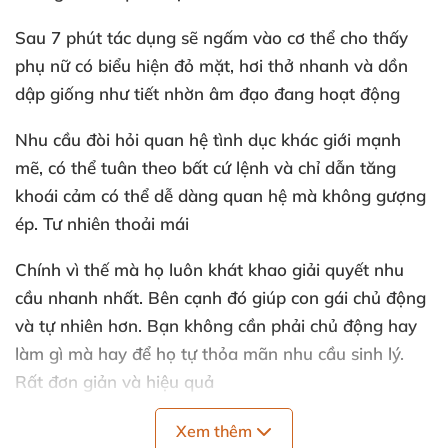
Sau 7 phút tác dụng
sẽ ngấm vào cơ thể cho thấy
phụ nữ có biểu hiện đỏ mặt
, hơi thở nhanh
và dồn
dập giống như tiết nhờn âm đạo đang hoạt động
Nhu cầu đòi hỏi quan hệ tình dục khác giới mạnh
mẽ
,
có thể tuân theo
bất cứ lệnh
và chỉ dẫn tăng
khoái cảm
có thể dễ dàng quan hệ
mà không gượng
ép
. Tư nhiên thoải mái
Chính vì thế
mà họ luôn khát khao giải quyết nhu
cầu nhanh nhất
.
Bên cạnh đó giúp con gái chủ động
và tự nhiên hơn
. Bạn không cần phải chủ động hay
làm gì
mà hay
để họ tự thỏa mãn nhu cầu sinh lý
.
Rất đơn giản
và hiệu quả
Lưu ý:
Những sản phẩm kích dục này chỉ
nhằm mục
Xem thêm