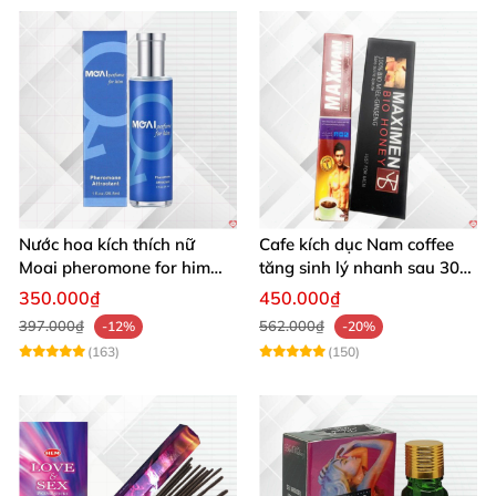
Nước hoa kích thích nữ
Cafe kích dục Nam coffee
Moai pheromone for him
tăng sinh lý nhanh sau 30
tăng ham muốn nhanh an
phút, an toàn, hiệu quả
350.000₫
450.000₫
toàn
397.000₫
562.000₫
-12%
-20%
(163)
(150)