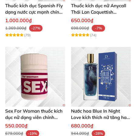
Thuốc kích dục Spanish Fly
Thuốc kích dục nữ Anycall
dạng nước cực mạnh chính
Thái Lan Coquettish
hãng
Woman dạng nước cực
1.000.000₫
650.000₫
mạnh giá rẻ
1.369.000₫
698.000₫
-27%
-7%
(79)
(74)
Sex For Woman thuốc kích
Nước hoa Blue In Night
dục nữ dạng viên chính
Love kích thích nữ tăng ham
hãng hiệu quả cực mạnh
muốn liều cao
550.000₫
680.000₫
679.000₫
944.000₫
-19%
-28%