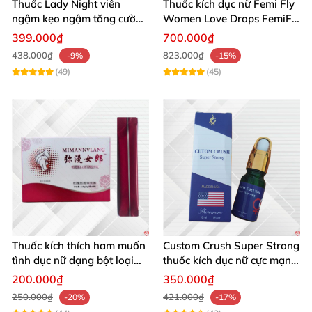
Thuốc Lady Night viên
Thuốc kích dục nữ Femi Fly
ngậm kẹo ngậm tăng cường
Women Love Drops FemiFly
giúp tăng ham muốn ở nữ
chính hãng cực mạnh
399.000₫
700.000₫
438.000₫
823.000₫
-9%
-15%
(49)
(45)
Thuốc kích thích ham muốn
Custom Crush Super Strong
tình dục nữ dạng bột loại
thuốc kích dục nữ cực mạnh
cực mạnh
dạng nước chính hãng Mỹ
200.000₫
350.000₫
250.000₫
421.000₫
-20%
-17%