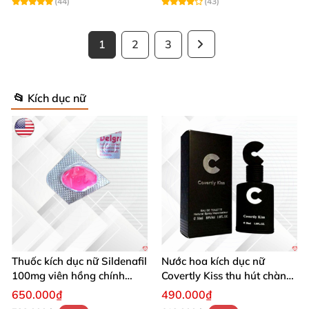
(44)
(43)
1
2
3
📂 Kích dục nữ
Thuốc kích dục nữ Sildenafil
Nước hoa kích dục nữ
100mg viên hồng chính
Covertly Kiss thu hút chàng
hãng xách tay
mạnh mẽ, quyến rũ
650.000₫
490.000₫