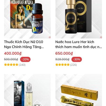
Thuốc Kích Dục Nữ D10
Nước hoa Lure Her kích
Nga Chính Hãng Tăng
thích ham muốn tình dục nữ
Khoái Cảm Mạnh
giới cực mạnh không mùi
400.000₫
650.000₫
500.000₫
928.000₫
-20%
-30%
(240)
(226)