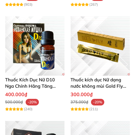
(903)
(267)
Thuốc Kích Dục Nữ D10
Thuốc kích dục Nữ dạng
Nga Chính Hãng Tăng
nước không mùi Gold Fly
Khoái Cảm Mạnh
ruồi vàng Tây Ban Nha
400.000₫
300.000₫
500.000₫
375.000₫
-20%
-20%
(240)
(211)