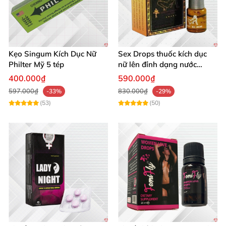
Kẹo Singum Kích Dục Nữ
Sex Drops thuốc kích dục
Philter Mỹ 5 tép
nữ lên đỉnh dạng nước
không mùi cực mạnh
400.000₫
590.000₫
597.000₫
830.000₫
-33%
-29%
(53)
(50)