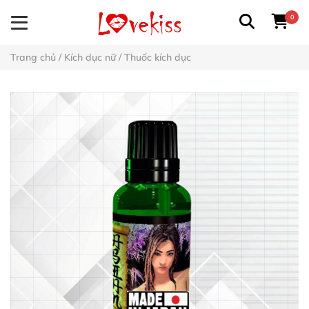
0
Trang chủ
/
Kích dục nữ
/
Thuốc kích dục