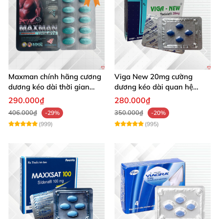
Maxman chính hãng cương
Viga New 20mg cường
dương kéo dài thời gian
dương kéo dài quan hệ
chống xuất tinh sớm hộp 10
chống xuất tinh sớm hộp 4
290.000₫
280.000₫
viên
viên
406.000₫
350.000₫
-29%
-20%
(999)
(995)