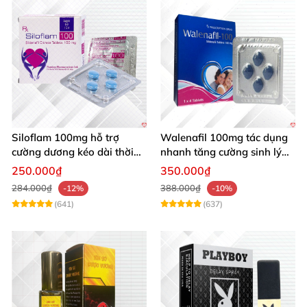
Siloflam 100mg hỗ trợ
Walenafil 100mg tác dụng
cường dương kéo dài thời
nhanh tăng cường sinh lý
gian xuất tinh sớm Nam giới
chống xuất tinh sớm
250.000₫
350.000₫
284.000₫
388.000₫
-12%
-10%
(641)
(637)