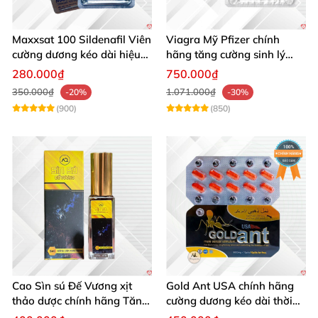
Maxxsat 100 Sildenafil Viên
Viagra Mỹ Pfizer chính
cường dương kéo dài hiệu
hãng tăng cường sinh lý
quả nam giới
nam, kéo dài hiệu quả
280.000₫
750.000₫
350.000₫
1.071.000₫
-20%
-30%
(900)
(850)
Cao Sìn sú Đế Vương xịt
Gold Ant USA chính hãng
thảo dược chính hãng Tăng
cường dương kéo dài thời
cường sinh lực tốt
gian - Kiến Vàng Đen Tây