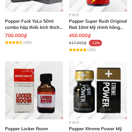
PWD
Popper Fuck YoLo 50ml
Popper Super Rush Original
combo hộp thiếc kích thích
Red 10ml Mỹ chính hãng
Top Bot hiệu quả
tăng khoái cảm cực mạnh
700.000₫
450.000₫
(250)
517.000₫
-13%
(240)
PWD
Popper Locker Room
Popper Xtreme Power Mỹ