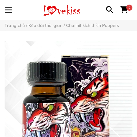
0
Trang chủ
/
Kéo dài thời gian
/
Chai hít kích thích Poppers