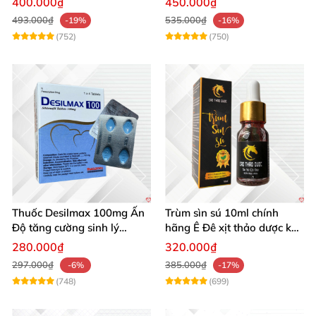
400.000₫
450.000₫
Tạng
493.000₫
535.000₫
-19%
-16%
(752)
(750)
Thuốc Desilmax 100mg Ấn
Trùm sìn sú 10ml chính
Độ tăng cường sinh lý
hãng Ê Đê xịt thảo dược kéo
cường dương hiệu quả
dài quan hệ
280.000₫
320.000₫
297.000₫
385.000₫
-6%
-17%
(748)
(699)