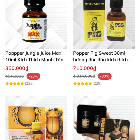
Poppper Jungle Juice Max
Popper Pig Sweat 30ml
10ml Kích Thích Mạnh Tăng
hương độc đáo kích thích
Ham Muốn Mua Ngay
mạnh mẽ sảng khoái
350.000₫
710.000₫
454.000₫
1.014.000₫
-23%
-30%
(228)
(228)