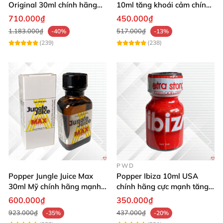
Original 30ml chính hãng
10ml tăng khoái cảm chính
tăng khoái cảm cực mạnh
hãng mua ngay
710.000₫
450.000₫
1.183.000₫
517.000₫
-40%
-13%
(239)
(238)
PWD
Popper Jungle Juice Max
Popper Ibiza 10ml USA
30ml Mỹ chính hãng mạnh
chính hãng cực mạnh tăng
mùi dịu kích thích
khoái cảm nhanh
600.000₫
350.000₫
923.000₫
437.000₫
-35%
-20%