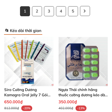
1
2
3
4
5
📂 Kéo dài thời gian
Siro Cường Dương
Ngựa Thái chính hãng
Kamagra Oral Jelly 7 Gói
thuốc cường dương kéo dài
100g tăng cường sinh lực
thời gian cho Nam hộp 10
650.000₫
350.000₫
viên
812.000₫
402.000₫
-20%
-13%