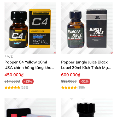
PWD
Popper C4 Yellow 10ml
Popper Jungle Juice Black
USA chính hãng tăng khoái
Label 30ml Kích Thích Mạnh
cảm mạnh
Mẽ Hưng Phấn
450.000₫
600.000₫
517.000₫
882.000₫
-13%
-32%
(265)
(258)