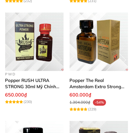
(232)
(231)
PWD
Popper RUSH ULTRA
Popper The Real
STRONG 30ml Mỹ Chính
Amsterdam Extra Strong
Hãng Tăng Hưng Phấn
30ml Hưng Phấn Mạnh Mẽ
650.000₫
600.000₫
Kéo Dài
(230)
1.304.000₫
-54%
(229)