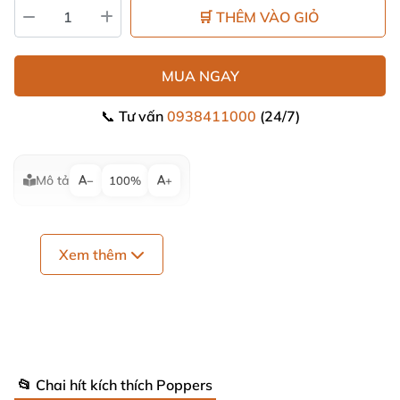
🛒 THÊM VÀO GIỎ
MUA NGAY
📞 Tư vấn
0938411000
(24/7)
Mô tả
−
100%
+
Xem thêm
📂 Chai hít kích thích Poppers