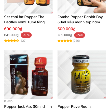
Set chai hít Popper The
Combo Popper Rabbit Boy
Beatles 40ml 10ml tăng
60ml siêu mạnh top nam
khoái cảm quan hệ
cực hưng phấn
690.000₫
600.000₫
841.000₫
789.000₫
-18%
-24%
(227)
(226)
PWD
Popper Jack Ass 30ml chính
Popper Rave Room