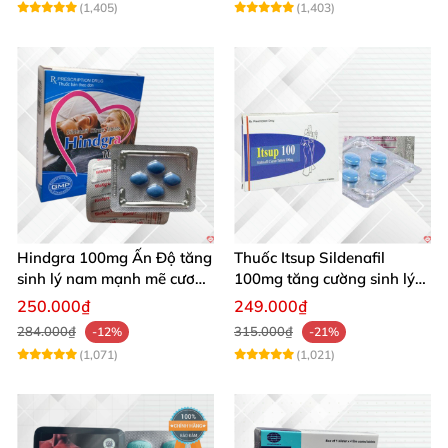
(1,405)
(1,403)
Hindgra 100mg Ấn Độ tăng
Thuốc Itsup Sildenafil
sinh lý nam mạnh mẽ cương
100mg tăng cường sinh lý
dương lâu
kéo dài thời gian cho nam
250.000₫
249.000₫
284.000₫
315.000₫
-12%
-21%
(1,071)
(1,021)