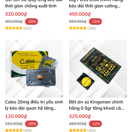
thời gian chống xuất tinh
kéo dài thời gian cường
dương chống xuất tinh sớm
320.000₫
450.000₫
hộp 12 viên
400.000₫
569.000₫
-20%
-21%
(421)
(399)
Cales 20mg điều trị yếu sinh
Bột sìn sú Kingsman chính
lý kéo dài quan hệ tăng
hãng 0.5gr tăng khoái cảm
cường cương dương
kéo dài
120.000₫
325.000₫
150.000₫
369.000₫
-20%
-12%
(390)
(382)