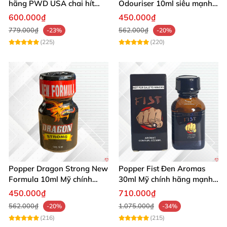
hãng PWD USA chai hít
Odouriser 10ml siêu mạnh
cao cấp an toàn
kích thích cảm giác tăng
600.000₫
450.000₫
khoái cảm
779.000₫
562.000₫
-23%
-20%
(225)
(220)
Popper Dragon Strong New
Popper Fist Đen Aromas
Formula 10ml Mỹ chính
30ml Mỹ chính hãng mạnh
hãng kích thích khoái cảm
mẽ kích thích
450.000₫
710.000₫
562.000₫
1.075.000₫
-20%
-34%
(216)
(215)