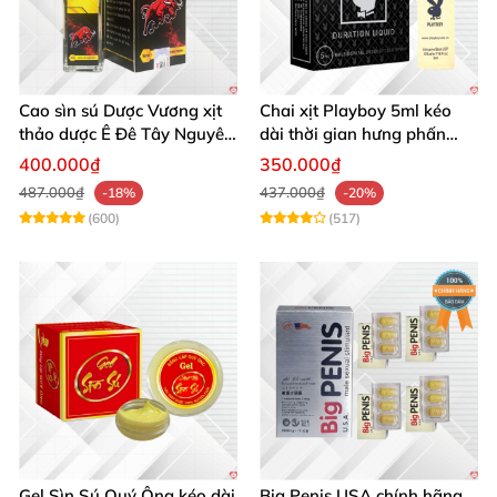
Cao sìn sú Dược Vương xịt
Chai xịt Playboy 5ml kéo
thảo dược Ê Đê Tây Nguyên
dài thời gian hưng phấn
chuẩn chính hãng kích thích
mạnh mẽ
400.000₫
350.000₫
487.000₫
437.000₫
-18%
-20%
(600)
(517)
Gel Sìn Sú Quý Ông kéo dài
Big Penis USA chính hãng