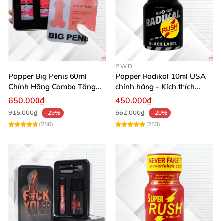
PWD
Popper Big Penis 60ml
Popper Radikal 10ml USA
Chính Hãng Combo Tăng
chính hãng - Kích thích
Phê Mạnh Mẽ Cho Top Bot
mạnh mẽ, an toàn
650.000₫
450.000₫
915.000₫
562.000₫
-29%
-20%
(256)
(253)