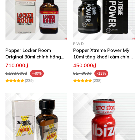
PWD
Popper Locker Room
Popper Xtreme Power Mỹ
Original 30ml chính hãng
10ml tăng khoái cảm chính
tăng khoái cảm cực mạnh
hãng mua ngay
710.000₫
450.000₫
1.183.000₫
517.000₫
-40%
-13%
(239)
(238)