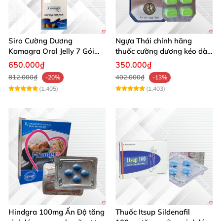
Siro Cường Dương
Ngựa Thái chính hãng
Kamagra Oral Jelly 7 Gói
thuốc cường dương kéo dài
100g tăng cường sinh lực
thời gian cho Nam hộp 10
650.000₫
350.000₫
viên
812.000₫
402.000₫
-20%
-13%
(1,405)
(1,403)
Hindgra 100mg Ấn Độ tăng
Thuốc Itsup Sildenafil