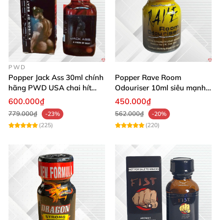
PWD
Popper Jack Ass 30ml chính
Popper Rave Room
hãng PWD USA chai hít
Odouriser 10ml siêu mạnh
cao cấp an toàn
kích thích cảm giác tăng
600.000₫
450.000₫
khoái cảm
779.000₫
562.000₫
-23%
-20%
(225)
(220)