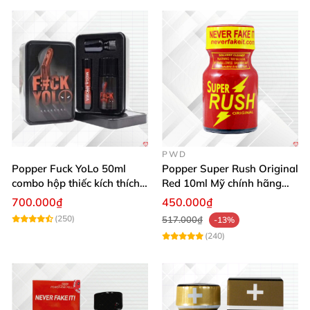
PWD
Popper Fuck YoLo 50ml
Popper Super Rush Original
combo hộp thiếc kích thích
Red 10ml Mỹ chính hãng
Top Bot hiệu quả
tăng khoái cảm cực mạnh
700.000₫
450.000₫
(250)
517.000₫
-13%
(240)