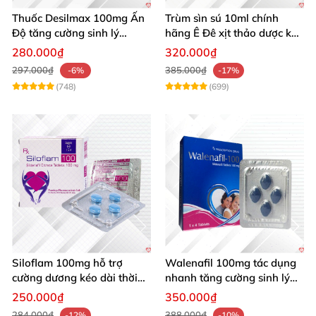
Thuốc Desilmax 100mg Ấn
Trùm sìn sú 10ml chính
Độ tăng cường sinh lý
hãng Ê Đê xịt thảo dược kéo
cường dương hiệu quả
dài quan hệ
280.000₫
320.000₫
297.000₫
385.000₫
-6%
-17%
(748)
(699)
Siloflam 100mg hỗ trợ
Walenafil 100mg tác dụng
cường dương kéo dài thời
nhanh tăng cường sinh lý
gian xuất tinh sớm Nam giới
chống xuất tinh sớm
250.000₫
350.000₫
284.000₫
388.000₫
-12%
-10%