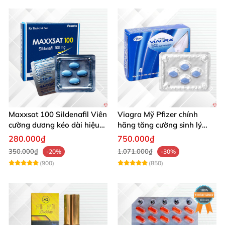
Maxxsat 100 Sildenafil Viên
Viagra Mỹ Pfizer chính
cường dương kéo dài hiệu
hãng tăng cường sinh lý
quả nam giới
nam, kéo dài hiệu quả
280.000₫
750.000₫
350.000₫
1.071.000₫
-20%
-30%
(900)
(850)