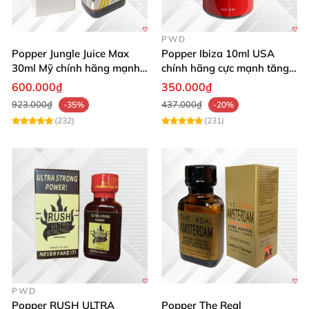
PWD
Popper Jungle Juice Max
Popper Ibiza 10ml USA
30ml Mỹ chính hãng mạnh
chính hãng cực mạnh tăng
mùi dịu kích thích
khoái cảm nhanh
600.000₫
350.000₫
923.000₫
437.000₫
-35%
-20%
(232)
(231)
PWD
Popper RUSH ULTRA
Popper The Real