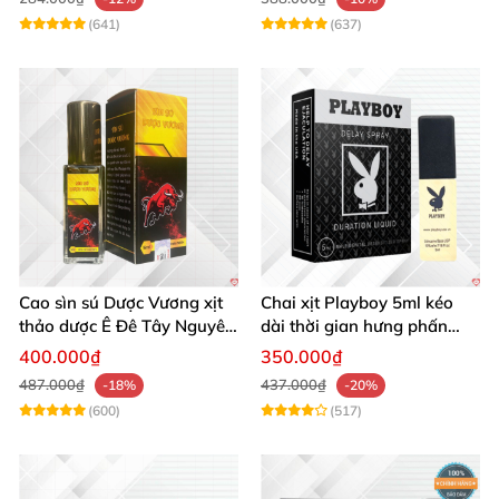
(641)
(637)
Cao sìn sú Dược Vương xịt
Chai xịt Playboy 5ml kéo
thảo dược Ê Đê Tây Nguyên
dài thời gian hưng phấn
chuẩn chính hãng kích thích
mạnh mẽ
400.000₫
350.000₫
487.000₫
437.000₫
-18%
-20%
(600)
(517)