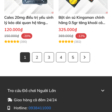
Cales 20mg điều trị yếu sinh
Bột sìn sú Kingsman chính
lý kéo dài quan hệ tăng
hãng 0.5gr tăng khoái cảm
cường cương dương
kéo dài
120.000₫
325.000₫
150.000₫
369.000₫
-20%
-12%
(390)
(382)
1
2
3
4
5
Tra cứu Đồ chơi Người Lớn
Giao hàng cả đêm 24/24
Hotline:
0938411000