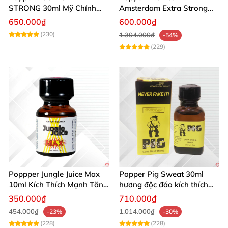
STRONG 30ml Mỹ Chính
Amsterdam Extra Strong
Hãng Tăng Hưng Phấn
30ml Hưng Phấn Mạnh Mẽ
650.000₫
600.000₫
Kéo Dài
(230)
1.304.000₫
-54%
(229)
Poppper Jungle Juice Max
Popper Pig Sweat 30ml
10ml Kích Thích Mạnh Tăng
hương độc đáo kích thích
Ham Muốn Mua Ngay
mạnh mẽ sảng khoái
350.000₫
710.000₫
454.000₫
1.014.000₫
-23%
-30%
(228)
(228)