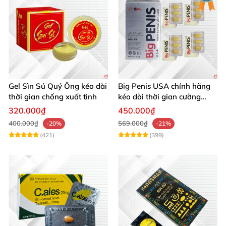
Gel Sìn Sú Quý Ông kéo dài
Big Penis USA chính hãng
thời gian chống xuất tinh
kéo dài thời gian cường
dương chống xuất tinh sớm
320.000₫
450.000₫
hộp 12 viên
400.000₫
569.000₫
-20%
-21%
(421)
(399)