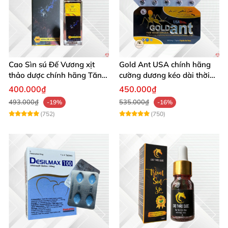
Cao Sìn sú Đế Vương xịt
Gold Ant USA chính hãng
thảo dược chính hãng Tăng
cường dương kéo dài thời
cường sinh lực tốt
gian - Kiến Vàng Đen Tây
400.000₫
450.000₫
Tạng
493.000₫
535.000₫
-19%
-16%
(752)
(750)