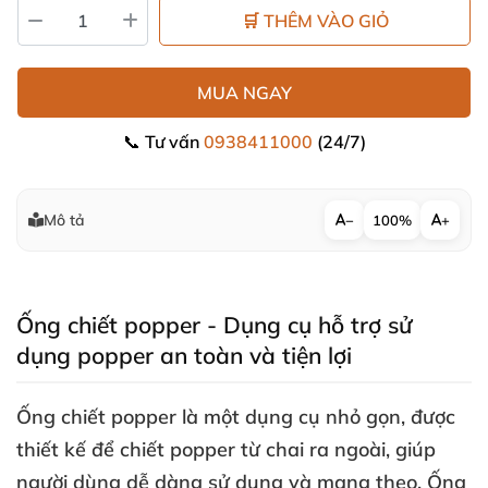
🛒 THÊM VÀO GIỎ
MUA NGAY
📞 Tư vấn
0938411000
(24/7)
Mô tả
−
100%
+
Ống chiết popper - Dụng cụ hỗ trợ sử
dụng popper an toàn
và tiện lợi
Ống chiết popper là một dụng cụ nhỏ gọn
,
được
thiết kế
để chiết popper từ chai ra ngoài
, giúp
người dùng dễ dàng sử dụng
và mang theo
. Ống