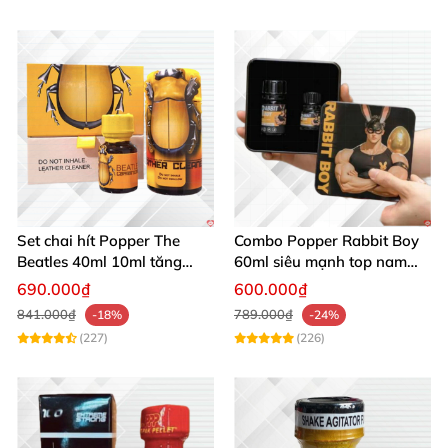
Set chai hít Popper The
Combo Popper Rabbit Boy
Beatles 40ml 10ml tăng
60ml siêu mạnh top nam
khoái cảm quan hệ
cực hưng phấn
690.000₫
600.000₫
841.000₫
789.000₫
-18%
-24%
(227)
(226)