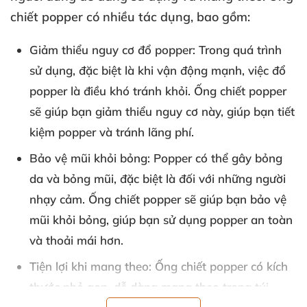
chiết popper có nhiều tác dụng
,
bao gồm:
Giảm thiểu nguy cơ đổ popper:
Trong
quá trình
sử dụng
,
đặc biệt là khi vận động mạnh
, việc đổ
popper là điều khó tránh khỏi
. Ống chiết popper
sẽ giúp bạn giảm thiểu nguy cơ này
, giúp bạn tiết
kiệm popper
và tránh lãng phí.
Bảo vệ mũi khỏi bỏng:
Popper
có thể gây bỏng
da
và bỏng mũi
,
đặc biệt là đối
với
những người
nhạy cảm
. Ống chiết popper
sẽ giúp bạn bảo vệ
mũi khỏi bỏng
, giúp bạn sử dụng popper an toàn
và thoải mái hơn.
Tiện lợi khi mang theo:
Ống chiết popper có kích
thước nhỏ gọn
, dễ dàng mang theo trong túi