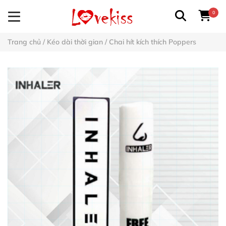
0
Trang chủ
/
Kéo dài thời gian
/
Chai hít kích thích Poppers