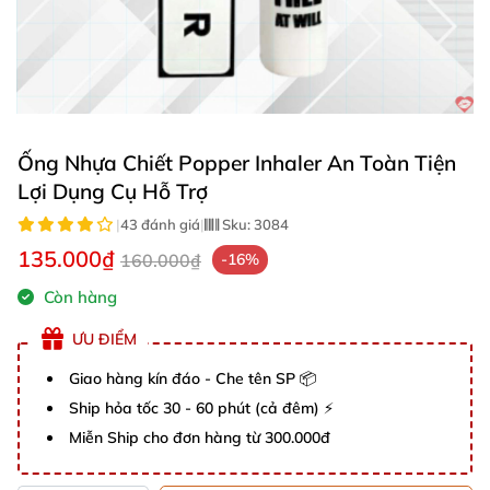
Ống Nhựa Chiết Popper Inhaler An Toàn Tiện
Lợi Dụng Cụ Hỗ Trợ
|
43 đánh giá
|
Sku:
3084
135.000₫
160.000₫
-16%
Còn hàng
ƯU ĐIỂM
Giao hàng kín đáo - Che tên SP 📦
Ship hỏa tốc 30 - 60 phút (cả đêm) ⚡
Miễn Ship cho đơn hàng từ 300.000đ