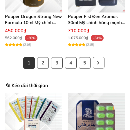
Popper Dragon Strong New
Popper Fist Đen Aromas
Formula 10ml Mỹ chính
30ml Mỹ chính hãng mạnh
hãng kích thích khoái cảm
mẽ kích thích
450.000₫
710.000₫
562.000₫
1.075.000₫
-20%
-34%
(216)
(215)
1
2
3
4
5
📂 Kéo dài thời gian