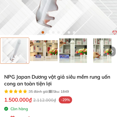
NPG Japan Dương vật giả siêu mềm rung uốn
cong an toàn tiện lợi
|
35 đánh giá
|
Sku:
1849
1.500.000₫
2.112.000₫
-29%
Còn hàng