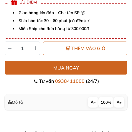
ƯU ĐIỂM
Giao hàng kín đáo - Che tên SP 📦
Ship hỏa tốc 30 - 60 phút (cả đêm) ⚡
Miễn Ship cho đơn hàng từ 300.000đ
🛒 THÊM VÀO GIỎ
MUA NGAY
📞 Tư vấn
0938411000
(24/7)
Mô tả
−
100%
+