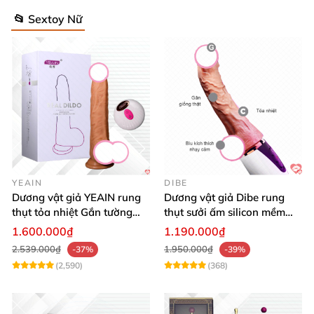
📂 Sextoy Nữ
YEAIN
DIBE
Dương vật giả YEAIN rung
Dương vật giả Dibe rung
thụt tỏa nhiệt Gắn tường
thụt sưởi ấm silicon mềm
Điều khiển từ xa
mại sạc USB
1.600.000₫
1.190.000₫
2.539.000₫
1.950.000₫
-37%
-39%
(2,590)
(368)