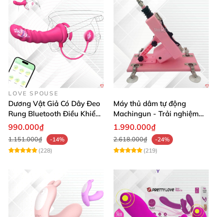
LOVE SPOUSE
Dương Vật Giả Có Dây Đeo
Máy thủ dâm tự động
Rung Bluetooth Điều Khiển
Machingun - Trải nghiệm
Qua App Cho Les
mạnh mẽ, cực đã
990.000₫
1.990.000₫
1.151.000₫
2.618.000₫
-14%
-24%
(228)
(219)