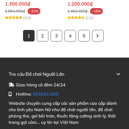
nước
shita độc đáo
1.300.000₫
1.200.000₫
1.884.000₫
1.463.000₫
-31%
-18%
(213)
(213)
1
2
3
4
5
Tra cứu Đồ chơi Người Lớn
Giao hàng cả đêm 24/24
Hotline:
0938411000
Website chuyên cung cấp các sản phẩm cao cấp dành
cho tình yêu Nam Nữ như đồ chơi người lớn, đồ chơi
phòng the, gel bôi trơn, thuốc tăng cường sinh lý, thời
trang gợi cảm... uy tín tại Việt Nam