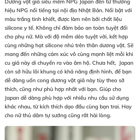
Dương vật giả siêu mềm NPG Japan đến từ thương
hiệu NPG nổi tiếng tại nội địa Nhật Bản
. Nổi bật
với
màu trắng tinh khiết
,
được làm nên
bởi chất liệu
silicone y tế
. Không chỉ đảm bảo an toàn
tuyệt đối
cho phụ nữ
. Mà
với độ mềm dẻo tuyệt vời
, kết hợp
cùng
những hạt silicone nhú trên thân dương vật
. Sẽ
mang đến
những cảm xúc vô cùng mạnh liệt mỗi khi
cu giả này di chuyển ra vào âm hộ
. Chưa hết, Japan
còn sở hữu lõi khung có khả năng định hình
,
để bạn
dễ dàng uốn cong dương vật giả này tùy theo sở
thích
,
cũng như phù hợp nhất
với bạn
. Giúp cho
Japan dễ dàng phù hợp
với nhiều nhu cầu sử dụng
khác nhau
, từ kích thích dạo đầu cùng bạn trai
. Hay
cho nữ thủ dâm tự sướng
cũng
rất hài lòng
.