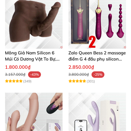
Mông Giả Nam Silicon 6
Zalo Queen Bess 2 massage
Múi Có Dương Vật To Bự,
điểm G 4 đầu phụ silicon
Hấp Dẫn, Siêu Thật
cao cấp rung nóng
1.800.000₫
2.850.000₫
3.157.000₫
3.800.000₫
-43%
-25%
(349)
(301)