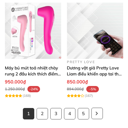
PRETTY LOVE
Máy bú mút toả nhiệt chày
Dương vật giả Pretty Love
rung 2 đầu kích thích điểm
Liam điều khiển app tai thỏ
G siêu hứng
12 chế độ rung kích thích
950.000₫
850.000₫
1.250.000₫
894.000₫
-24%
-5%
(168)
(167)
1
2
3
4
5