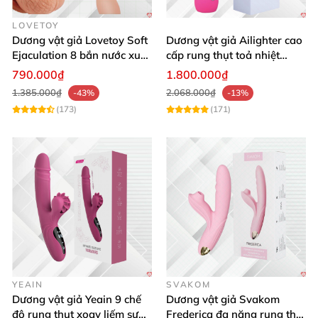
khoảng 17cm
. Cùng đường kính khoảng 3,8 - 4cm
.
Đây
cũng là kích thước tiêu chuẩn
của đàn ông Việt.
LOVETOY
Dương vật giả Lovetoy Soft
Dương vật giả Ailighter cao
Ejaculation 8 bắn nước xuất
cấp rung thụt toả nhiệt
tinh silicon mềm mại
mềm mại kích thích
790.000₫
1.800.000₫
1.385.000₫
2.068.000₫
-43%
-13%
(173)
(171)
YEAIN
SVAKOM
Dương vật giả Yeain 9 chế
Dương vật giả Svakom
độ rung thụt xoay liếm sưởi
Frederica đa năng rung thụt