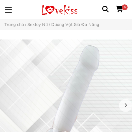
0
Trang chủ
/
Sextoy Nữ
/
Dương Vật Giả Đa Năng