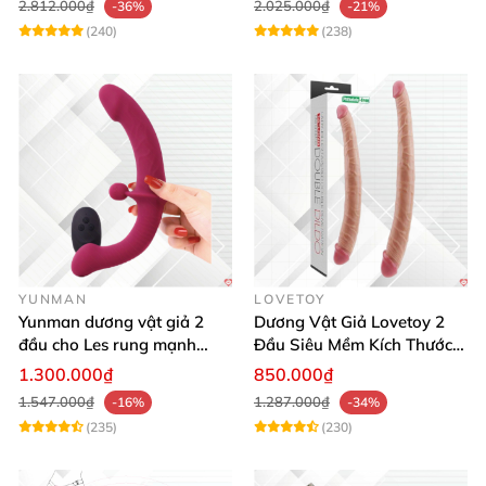
2.812.000₫
2.025.000₫
-36%
-21%
(240)
(238)
YUNMAN
LOVETOY
Yunman dương vật giả 2
Dương Vật Giả Lovetoy 2
đầu cho Les rung mạnh
Đầu Siêu Mềm Kích Thước
điều khiển từ xa
Lớn Thỏa Mãn Les
1.300.000₫
850.000₫
1.547.000₫
1.287.000₫
-16%
-34%
(235)
(230)