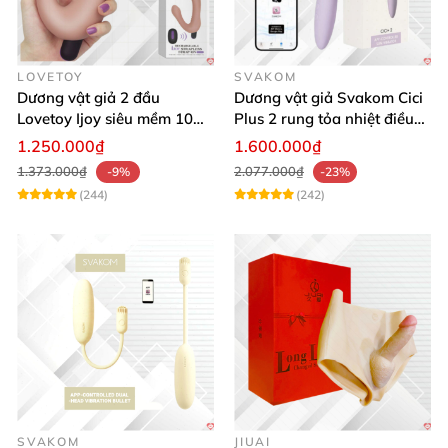
LOVETOY
SVAKOM
Dương vật giả 2 đầu
Dương vật giả Svakom Cici
Lovetoy Ijoy siêu mềm 10
Plus 2 rung tỏa nhiệt điều
chế độ rung sạc điện tiện lợi
khiển App đẳng cấp
1.250.000₫
1.600.000₫
1.373.000₫
2.077.000₫
-9%
-23%
(244)
(242)
SVAKOM
JIUAI