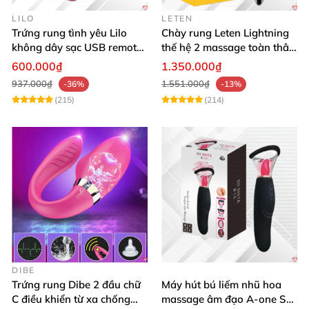
LILO
LETEN
Trứng rung tình yêu Lilo
Chày rung Leten Lightning
không dây sạc USB remote
thế hệ 2 massage toàn thân
điều khiển từ xa
nhiều tần số rung phát
600.000₫
1.350.000₫
nhiệt
937.000₫
1.551.000₫
-36%
-13%
(215)
(214)
DIBE
Trứng rung Dibe 2 đầu chữ
Máy hút bú liếm nhũ hoa
C điều khiển từ xa chống
massage âm đạo A-one Su-