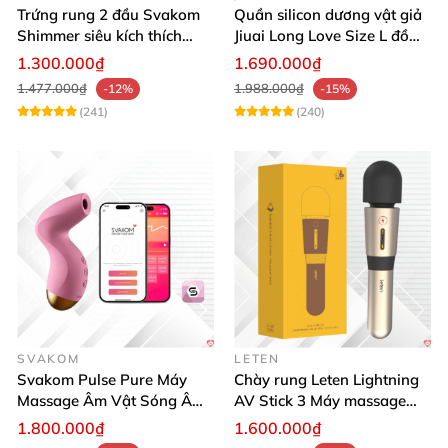
Trứng rung 2 đầu Svakom
Quần silicon dương vật giả
Shimmer siêu kích thích
Jiuai Long Love Size L đồ
điều khiển App
chơi tình dục
1.300.000₫
1.690.000₫
1.477.000₫
1.988.000₫
-12%
-15%
(241)
(240)
SVAKOM
LETEN
Svakom Pulse Pure Máy
Chày rung Leten Lightning
Massage Âm Vật Sóng Âm
AV Stick 3 Máy massage
App Điều Khiển Kích Thích
sưởi ấm mạnh mẽ
1.800.000₫
1.600.000₫