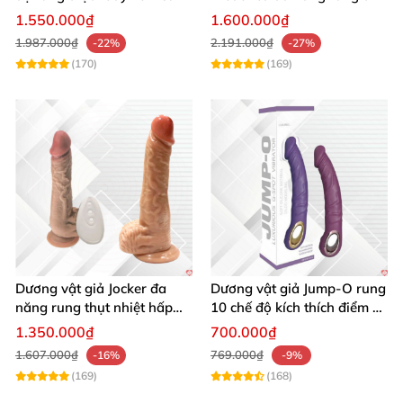
ấm cao cấp
hút siêu sướng
1.550.000₫
1.600.000₫
1.987.000₫
2.191.000₫
-22%
-27%
(170)
(169)
Dương vật giả Jocker đa
Dương vật giả Jump-O rung
năng rung thụt nhiệt hấp
10 chế độ kích thích điểm G
dẫn, đế dính tường
an toàn
1.350.000₫
700.000₫
1.607.000₫
769.000₫
-16%
-9%
(169)
(168)