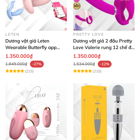
LETEN
PRETTY LOVE
Dương vật giả Leten
Dương vật giả 2 đầu Pretty
Wearable Butterfly app
Love Valerie rung 12 chế độ
bluetooth rung mạnh đa
kích thích les
1.350.000₫
1.350.000₫
năng
1.849.000₫
1.534.000₫
-27%
-12%
(215)
(215)