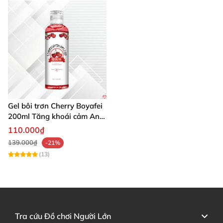
Gel bôi trơn Cherry Boyafei
200ml Tăng khoái cảm An
toàn
110.000₫
139.000₫
-21%
(13)
Tra cứu Đồ chơi Người Lớn