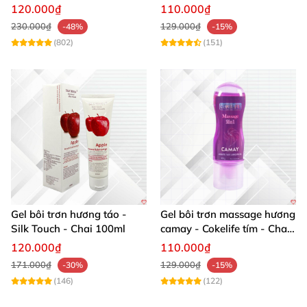
thơm ngọt nâng cảm xúc
Chai 100ml
120.000₫
110.000₫
230.000₫
129.000₫
-48%
-15%
(802)
(151)
Gel bôi trơn hương táo -
Gel bôi trơn massage hương
Silk Touch - Chai 100ml
camay - Cokelife tím - Chai
100ml
120.000₫
110.000₫
171.000₫
129.000₫
-30%
-15%
(146)
(122)