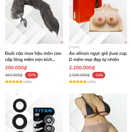
JIUAI
Đuôi cáo inox hậu môn cao
Áo silicon ngực giả Jiuai cup
cấp lông mềm mịn kích
D mềm mại đẹp tự nhiên
thích khoái cảm
200.000₫
2.200.000₫
463.000₫
2.558.000₫
-57%
-14%
(499)
(493)