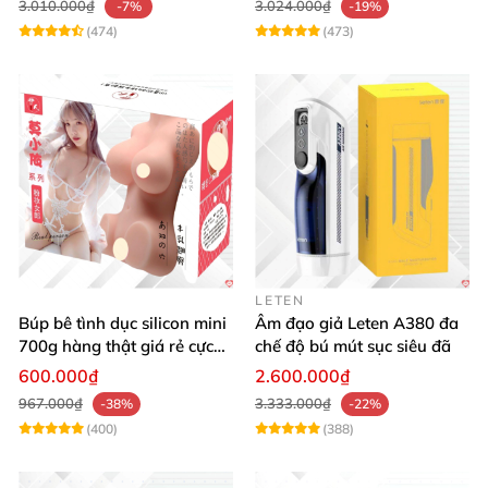
3.010.000₫
3.024.000₫
-7%
-19%
(474)
(473)
LETEN
Búp bê tình dục silicon mini
Âm đạo giả Leten A380 đa
700g hàng thật giá rẻ cực
chế độ bú mút sục siêu đã
sướng
600.000₫
2.600.000₫
967.000₫
3.333.000₫
-38%
-22%
(400)
(388)