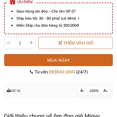
ƯU ĐIỂM
Giao hàng kín đáo - Che tên SP 📦
Ship hỏa tốc 30 - 60 phút (cả đêm) ⚡
Miễn Ship cho đơn hàng từ 300.000đ
🛒 THÊM VÀO GIỎ
MUA NGAY
📞 Tư vấn
0938411000
(24/7)
Mô tả
−
100%
+
Giới thiệu chung về âm đạo giả Migyy