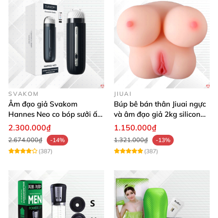
SVAKOM
JIUAI
Âm đạo giả Svakom
Búp bê bán thân Jiuai ngực
Hannes Neo co bóp sưởi ấm
và âm đạo giả 2kg silicon
điều khiển app tiện lợi kích
nguyên khối cao cấp
2.300.000₫
1.150.000₫
thích mạnh mẽ
2.674.000₫
1.321.000₫
-14%
-13%
(387)
(387)