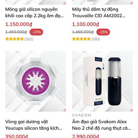
Mông giả silicon nguyên
Máy thủ dâm tự động
khối cao cấp 2.2kg âm đạo
Trouvaille CID AM2002
và hậu môn khít bót
tăng khoái cảm
1.150.000₫
1.100.000₫
1.493.000₫
1.466.000₫
-23%
-25%
(381)
(380)
SVAKOM
Vòng gai dương vật
Âm đạo giả Svakom Alex
Youcups silicon tăng kích
Neo 2 chế độ rung thụt cảm
thước cực mạnh
giác thật
350.000₫
2.990.000₫