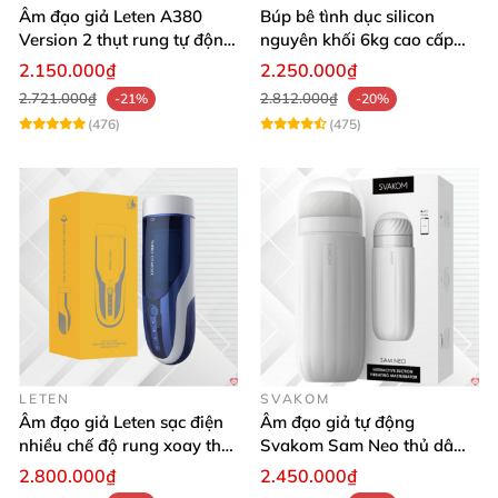
Âm đạo giả Leten A380
Búp bê tình dục silicon
Version 2 thụt rung tự động,
nguyên khối 6kg cao cấp
cảm giác thật
hot giá tốt
2.150.000₫
2.250.000₫
2.721.000₫
2.812.000₫
-21%
-20%
(476)
(475)
LETEN
SVAKOM
Âm đạo giả Leten sạc điện
Âm đạo giả tự động
nhiều chế độ rung xoay thụt
Svakom Sam Neo thủ dâm
rên rỉ
rung mút app điện thoại
2.800.000₫
2.450.000₫