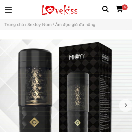
0
Trang chủ
/
Sextoy Nam
/
Âm đạo giả đa năng