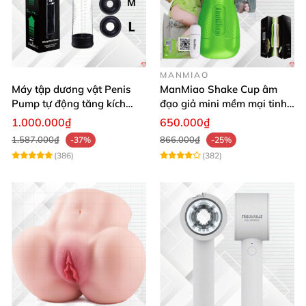
MANMIAO
Máy tập dương vật Penis
ManMiao Shake Cup âm
Pump tự động tăng kích
đạo giả mini mềm mại tinh
thước hiệu quả nhanh
tế kích thích cực đỉnh
1.000.000₫
650.000₫
1.587.000₫
866.000₫
-37%
-25%
(386)
(382)