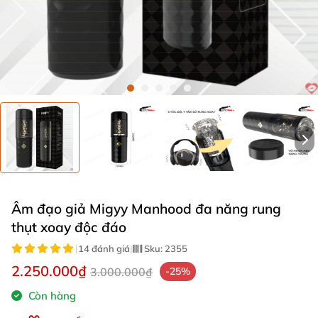
Âm đạo giả Migyy Manhood đa năng rung
thụt xoay độc đáo
|
14 đánh giá
|
Sku:
2355
2.250.000₫
3.000.000₫
-25%
Còn hàng