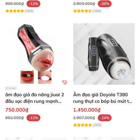
909.000₫
2.903.000₫
-12%
-38%
(369)
(366)
JIUAI
âm đạo giả đa năng jiuai 2
Âm đạo giả Doyola T380
đầu sạc điện rung mạnh
rung thụt co bóp bú mút tự
cao cấp bán chạy
động cao cấp
750.000₫
1.450.000₫
862.000₫
1.907.000₫
-13%
-24%
(365)