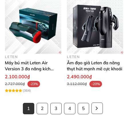
LETEN
LETEN
Máy bú mút Leten Air
Âm đạo giả Leten đa năng
Version 3 đa năng kích
thụt hút mạnh mẽ cực khoái
thích cực đỉnh
2.100.000₫
2.490.000₫
2.727.000₫
3.112.000₫
-23%
-20%
(364)
1
2
3
4
5