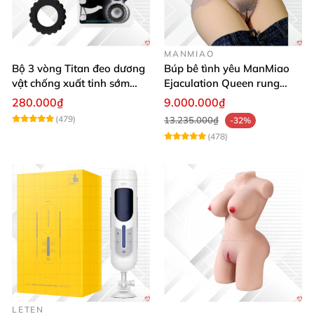
MANMIAO
Bộ 3 vòng Titan đeo dương
Búp bê tình yêu ManMiao
vật chống xuất tinh sớm
Ejaculation Queen rung
silicon y tế tăng hưng phấn
cảm biến sưởi ấm phun
280.000₫
9.000.000₫
nước thông minh
(479)
13.235.000₫
-32%
(478)
LETEN