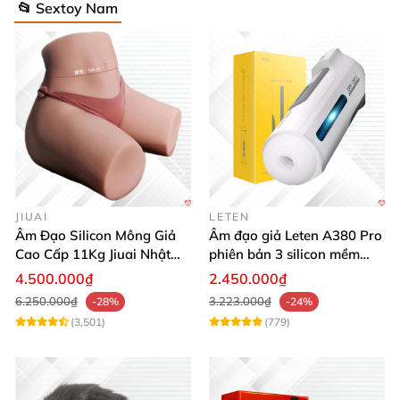
📂 Sextoy Nam
JIUAI
LETEN
Âm Đạo Silicon Mông Giả
Âm đạo giả Leten A380 Pro
Cao Cấp 11Kg Jiuai Nhật
phiên bản 3 silicon mềm
Bản Thật Như
mại kích thích
4.500.000₫
2.450.000₫
6.250.000₫
3.223.000₫
-28%
-24%
(3,501)
(779)