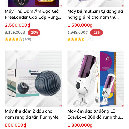
Máy Thủ Dâm Âm Đạo Giả
Máy bú mút Zini tự động đa
FreeLander Cao Cấp Rung
năng giá rẻ cho nam thủ
Thụt Đa Chức Năng
dâm cao cấp
2.500.000₫
1.500.000₫
3.125.000₫
1.948.000₫
-20%
-23%
(370)
(369)
Máy thủ dâm 2 đầu cho
Máy âm đạo tự động LC
nam rung đa tần FunnyMee
EasyLove 360 độ rung thụt
Ngụy trang bóng Pokemon
đa chức năng sục mạnh
800.000₫
1.800.000₫