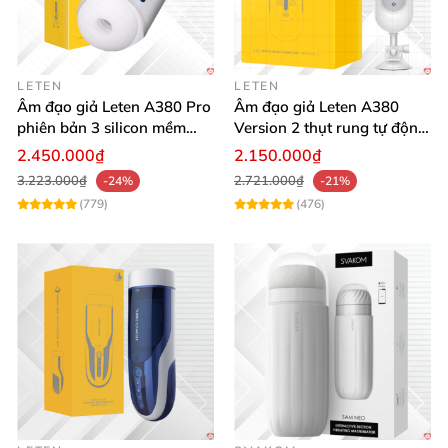
LETEN
LETEN
Âm đạo giả Leten A380 Pro
Âm đạo giả Leten A380
phiên bản 3 silicon mềm
Version 2 thụt rung tự động,
mại kích thích
cảm giác thật
2.450.000₫
2.150.000₫
3.223.000₫
2.721.000₫
-24%
-21%
(779)
(476)