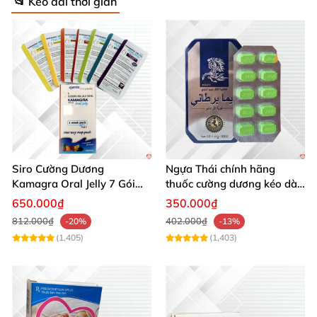
📂 Kéo dài thời gian
Siro Cường Dương
Ngựa Thái chính hãng
Kamagra Oral Jelly 7 Gói
thuốc cường dương kéo dài
100g tăng cường sinh lực
thời gian cho Nam hộp 10
650.000₫
350.000₫
viên
812.000₫
402.000₫
-20%
-13%
(1,405)
(1,403)