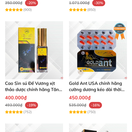
350.000₫
1.071.000₫
-20%
-30%
(900)
(850)
Cao Sìn sú Đế Vương xịt
Gold Ant USA chính hãng
thảo dược chính hãng Tăng
cường dương kéo dài thời
cường sinh lực tốt
gian - Kiến Vàng Đen Tây
400.000₫
450.000₫
Tạng
493.000₫
535.000₫
-19%
-16%
(752)
(750)