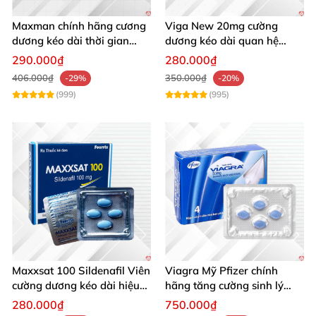
Maxman chính hãng cương
Viga New 20mg cường
dương kéo dài thời gian
dương kéo dài quan hệ
chống xuất tinh sớm hộp 10
chống xuất tinh sớm hộp 4
290.000₫
280.000₫
viên
viên
406.000₫
350.000₫
-29%
-20%
(999)
(995)
Maxxsat 100 Sildenafil Viên
Viagra Mỹ Pfizer chính
cường dương kéo dài hiệu
hãng tăng cường sinh lý
quả nam giới
nam, kéo dài hiệu quả
280.000₫
750.000₫