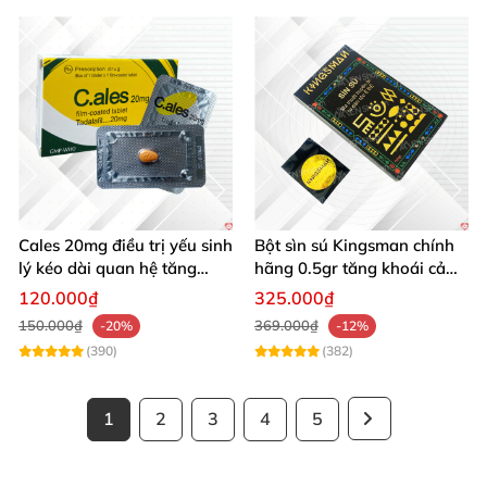
Cales 20mg điều trị yếu sinh
Bột sìn sú Kingsman chính
lý kéo dài quan hệ tăng
hãng 0.5gr tăng khoái cảm
cường cương dương
kéo dài
120.000₫
325.000₫
150.000₫
369.000₫
-20%
-12%
(390)
(382)
1
2
3
4
5