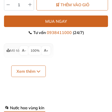
🛒 THÊM VÀO GIỎ
MUA NGAY
📞 Tư vấn
0938411000
(24/7)
Mô tả
−
100%
+
Xem thêm
📂 Nước hoa vùng kín