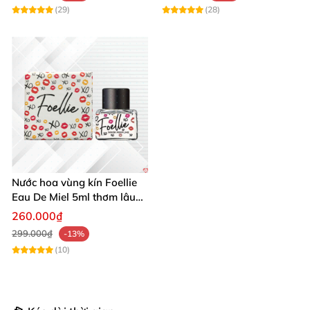
(29)
(28)
Nước hoa vùng kín Foellie
Eau De Miel 5ml thơm lâu
giữ ẩm hấp dẫn
260.000₫
299.000₫
-13%
(10)