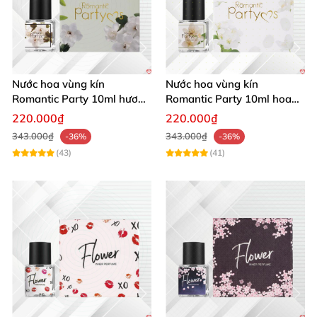
Nước hoa vùng kín
Nước hoa vùng kín
Romantic Party 10ml hương
Romantic Party 10ml hoa
nhài tây thơm mát quyến rũ
nhài thơm lâu
220.000₫
220.000₫
343.000₫
343.000₫
-36%
-36%
(43)
(41)