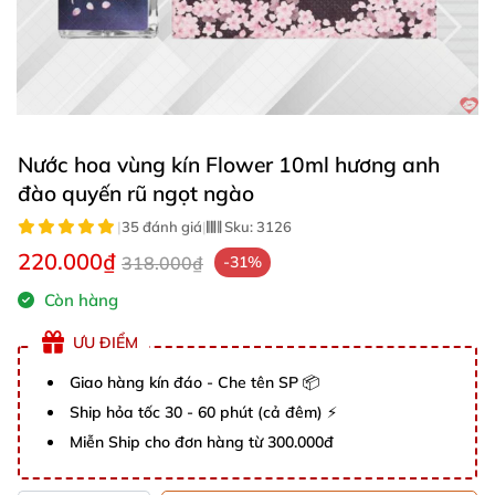
Nước hoa vùng kín Flower 10ml hương anh
đào quyến rũ ngọt ngào
|
35 đánh giá
|
Sku:
3126
220.000₫
318.000₫
-31%
Còn hàng
ƯU ĐIỂM
Giao hàng kín đáo - Che tên SP 📦
Ship hỏa tốc 30 - 60 phút (cả đêm) ⚡
Miễn Ship cho đơn hàng từ 300.000đ