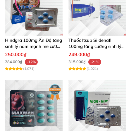
Hindgra 100mg Ấn Độ tăng
Thuốc Itsup Sildenafil
sinh lý nam mạnh mẽ cương
100mg tăng cường sinh lý
dương lâu
kéo dài thời gian cho nam
250.000₫
249.000₫
284.000₫
315.000₫
-12%
-21%
(1,071)
(1,021)