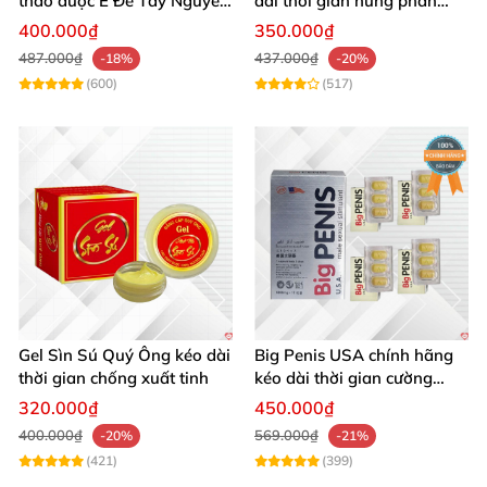
thảo dược Ê Đê Tây Nguyên
dài thời gian hưng phấn
chuẩn chính hãng kích thích
mạnh mẽ
400.000₫
350.000₫
487.000₫
437.000₫
-18%
-20%
(600)
(517)
Gel Sìn Sú Quý Ông kéo dài
Big Penis USA chính hãng
thời gian chống xuất tinh
kéo dài thời gian cường
dương chống xuất tinh sớm
320.000₫
450.000₫
hộp 12 viên
400.000₫
569.000₫
-20%
-21%
(421)
(399)