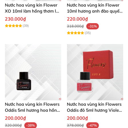
Nước hoa vùng kín Flower
Nước hoa vùng kín Flower
XO 10ml làm hồng thơm lâu
10ml hương anh đào quyến
bay mê ly
rũ ngọt ngào
230.000₫
220.000₫
(39)
318.000₫
-31%
(35)
Nước hoa vùng kín Flowers
Nước hoa vùng kín Flowers
Oddis 5ml hương hoa hồng
Oddis đỏ 5ml hương Violet
thơm lâu quyến rũ
thơm lâu quyến rũ hấp dẫn
200.000₫
200.000₫
320.000₫
378.000₫
-38%
-47%