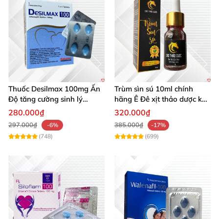
Thuốc Desilmax 100mg Ấn
Trùm sìn sú 10ml chính
Độ tăng cường sinh lý
hãng Ê Đê xịt thảo dược kéo
cường dương hiệu quả
dài quan hệ
280.000₫
320.000₫
297.000₫
385.000₫
-6%
-17%
(748)
(699)