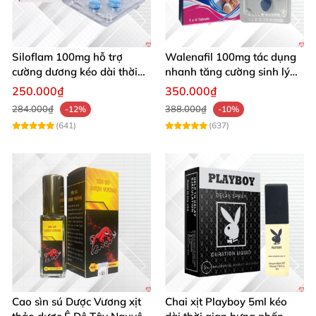
Siloflam 100mg hỗ trợ
Walenafil 100mg tác dụng
cường dương kéo dài thời
nhanh tăng cường sinh lý
gian xuất tinh sớm Nam giới
chống xuất tinh sớm
250.000₫
350.000₫
284.000₫
388.000₫
-12%
-10%
(641)
(637)
Cao sìn sú Dược Vương xịt
Chai xịt Playboy 5ml kéo