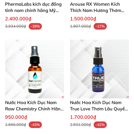
PhermaLabs kích dục đồng
Arouse RX Women Kích
tính nam chính hãng Mỹ
Thích Nam Hương Thơm
tăng hấp dẫn nhanh
Gợi Dục Tự Nhiên
2.400.000₫
1.500.000₫
3.934.000₫
1.807.000₫
-39%
-17%
Nước Hoa Kích Dục Nam
Nước Hoa Kích Dục Nam
Raw Chemistry Chính Hãng
True Love Thơm Lâu Quyến
Mỹ Tăng Ham Muốn
Rũ Hấp Dẫn Mạnh
950.000₫
1.700.000₫
1.666.000₫
2.931.000₫
-43%
-42%