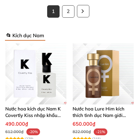
1
2
📂 Kích dục Nam
Nước hoa kích dục Nam K
Nước hoa Lure Him kích
Covertly Kiss nhập khẩu
thích tình dục Nam giới
chính hãng quyến rũ
không mùi loại cực mạnh
490.000₫
650.000₫
612.000₫
822.000₫
-20%
-21%
(278)
(215)