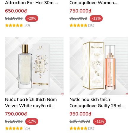
Attraction For Her 30ml
Conjugallove Women
tăng cường hưng phấn sôi
29.5ml hấp dẫn đam mê
650.000₫
750.000₫
động
812.000₫
852.000₫
-20%
-12%
(30)
(28)
Nước hoa kích thích Nam
Nước hoa kích thích
Velvet White quyến rũ
Conjugallove Guilty 29ml
mạnh chai lớn
Pheromone Tăng khoái cảm
790.000₫
950.000₫
Mạnh mẽ
951.000₫
1.067.000₫
-17%
-11%
(25)
(20)