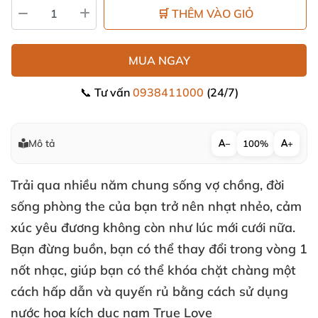
🛒 THÊM VÀO GIỎ
MUA NGAY
📞 Tư vấn
0938411000
(24/7)
Mô tả
−
100%
+
Trải qua nhiều năm chung sống vợ chồng
, đời
sống phòng the
của bạn trở nên nhạt nhẻo
, cảm
xúc yêu đương không còn như lúc mới cưới nữa
.
Bạn đừng buồn
, bạn
có thể thay đổi trong vòng 1
nốt nhạc
, giúp bạn
có thể khóa chặt chàng một
cách hấp dẫn
và quyến rủ bằng cách sử dụng
nước hoa kích dục nam True Love