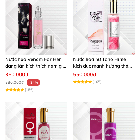
Nước hoa Venom For Her
Nước hoa nữ Tono Hime
dạng lăn kích thích nam giới
kích dục mạnh hương thơm
tăng ham muốn mua ngay
quyến rũ
350.000₫
550.000₫
(165)
530.000₫
-34%
(166)