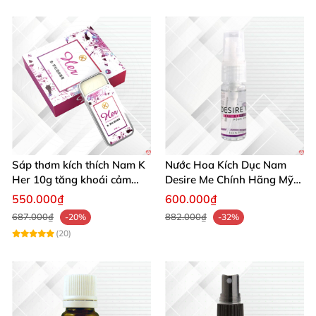
Sáp thơm kích thích Nam K
Nước Hoa Kích Dục Nam
Her 10g tăng khoái cảm
Desire Me Chính Hãng Mỹ
phái mạnh
Tăng Khoái Cảm
550.000₫
600.000₫
687.000₫
882.000₫
-20%
-32%
(20)