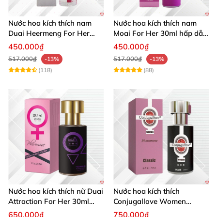
Nước hoa kích thích nam
Nước hoa kích thích nam
Duai Heermeng For Her
Moai For Her 30ml hấp dẫn
mùi quyến rũ chai 29.5ml
quyến rũ khách hàng
450.000₫
450.000₫
517.000₫
517.000₫
-13%
-13%
(118)
(88)
Nước hoa kích thích nữ Duai
Nước hoa kích thích
Attraction For Her 30ml
Conjugallove Women
tăng cường hưng phấn sôi
29.5ml hấp dẫn đam mê
650.000₫
750.000₫