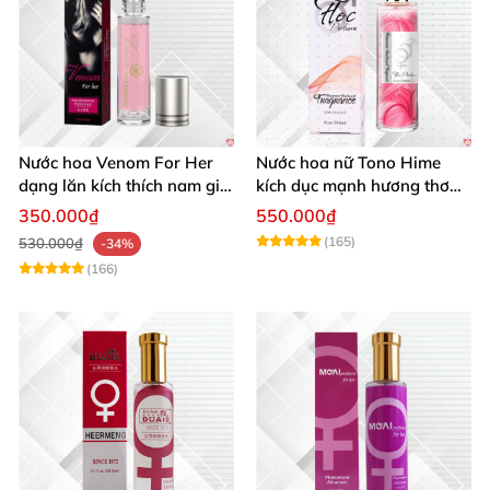
Nước hoa Venom For Her
Nước hoa nữ Tono Hime
dạng lăn kích thích nam giới
kích dục mạnh hương thơm
tăng ham muốn mua ngay
quyến rũ
350.000₫
550.000₫
(165)
530.000₫
-34%
(166)