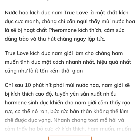
Nước hoa kích dục nam True Love là một chất kích
dục cực mạnh
, chàng chỉ cần ngửi thấy mùi nước hoa
là
sẽ bị hoạt chất Pheromone kích thích
, cảm súc
dâng trào
và thu hút chàng ngay lập tức.
True Love kích dục nam giới làm cho chàng ham
muốn tình dục một cách nhanh nhất
, hiệu quả nhất
cũng như là ít tốn kém thời gian
Chỉ sau 10 phút hít phải mùi nước hoa
, nam giới
sẽ
bị kích thích cao độ
, tuyến yên sản xuất nhiều
hormone sinh dục khiến cho nam giới cảm thấy rạo
rực
, cơ thể nó ran
, bức rức bản thân không thể kìm
chế
được dục vọng
. Nhanh chóng toát mồ hôi
và
cảm thấy hạ bộ cực kỳ kích thích
, ham muốn
, muốn
làm “chuyện ấy” ngay lập tức
.