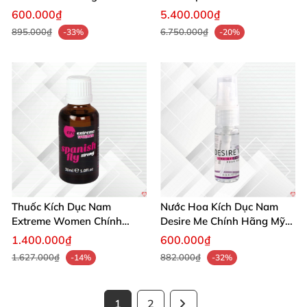
Mạnh Mẽ Tăng Ham Muốn
Giới Nhanh
600.000₫
5.400.000₫
895.000₫
6.750.000₫
-33%
-20%
Thuốc Kích Dục Nam
Nước Hoa Kích Dục Nam
Extreme Women Chính
Desire Me Chính Hãng Mỹ
Hãng Mỹ Tăng Ham Muốn
Tăng Khoái Cảm
1.400.000₫
600.000₫
Ngay
1.627.000₫
882.000₫
-14%
-32%
1
2