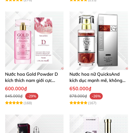
Nước hoa Gold Powder D
Nước hoa nữ QuicksAnd
kích thích nam giới cực
kích dục mạnh mẽ, không
mạnh tăng cường ham
mùi, quyến rũ chàng
600.000₫
650.000₫
muốn
845.000₫
878.000₫
-29%
-26%
(168)
(167)