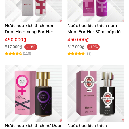
Nước hoa kích thích nam
Nước hoa kích thích nam
Duai Heermeng For Her
Moai For Her 30ml hấp dẫn
mùi quyến rũ chai 29.5ml
quyến rũ khách hàng
450.000₫
450.000₫
517.000₫
517.000₫
-13%
-13%
(118)
(88)
Nước hoa kích thích nữ Duai
Nước hoa kích thích