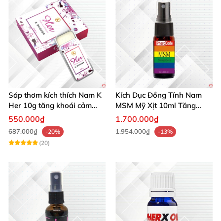
Sáp thơm kích thích Nam K
Kích Dục Đồng Tính Nam
Her 10g tăng khoái cảm
MSM Mỹ Xịt 10ml Tăng
phái mạnh
Ham Muốn Gay
550.000₫
1.700.000₫
687.000₫
1.954.000₫
-20%
-13%
(20)