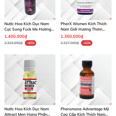
Nước Hoa Kích Dục Nam
PherX Women Kích Thích
Cực Sung Fuck Me Hương
Nam Giới Hương Thơm
Thơm Gợi Tình
Quyến Rũ Độc Quyền
1.400.000₫
1.350.000₫
2.333.000₫
2.327.000₫
-40%
-42%
Nước Hoa Kích Dục Nam
Pheromone Advantage Mỹ
Attract Men Hưng Phấn
Cao Cấp Kích Thích Nam