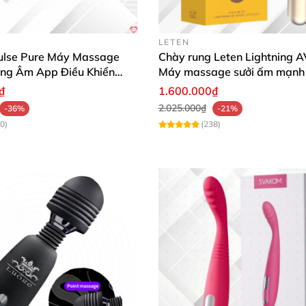
LETEN
lse Pure Máy Massage
Chày rung Leten Lightning AV
ng Âm App Điều Khiển
Máy massage sưởi ấm mạnh
₫
1.600.000₫
2.025.000₫
-36%
-21%
0)
(238)