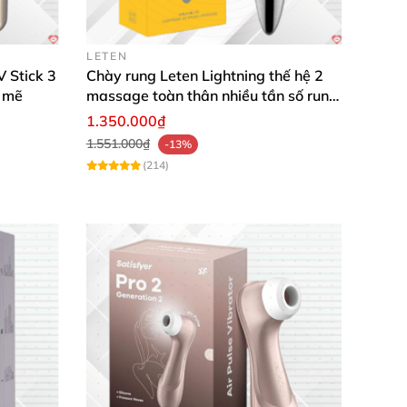
LETEN
 Stick 3
Chày rung Leten Lightning thế hệ 2
 mẽ
massage toàn thân nhiều tần số rung
phát nhiệt
1.350.000₫
1.551.000₫
-13%
(214)