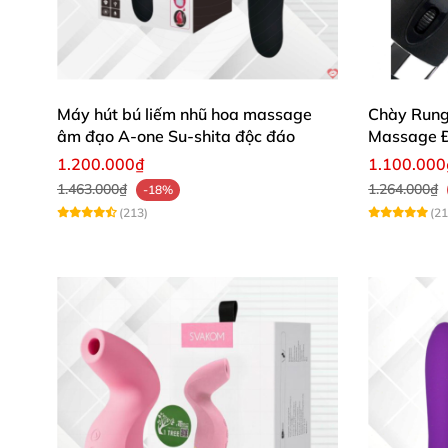
Máy hút bú liếm nhũ hoa massage
Chày Rung
âm đạo A-one Su-shita độc đáo
Massage Đ
1.200.000₫
1.100.000
1.463.000₫
1.264.000₫
-18%
(213)
(21