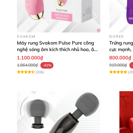
SVAKOM
DUREX
Máy rung Svakom Pulse Pure công
Trứng rung
nghệ sóng âm kích thích nhũ hoa, âm
cực mạnh, 
vật
1.100.000₫
800.000₫
1.864.000₫
919.000₫
-41%
(206)
(20