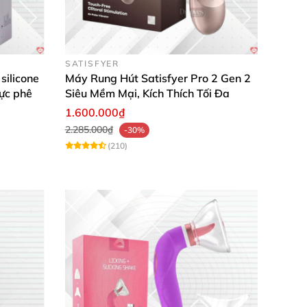
SATISFYER
silicone
Máy Rung Hút Satisfyer Pro 2 Gen 2
ực phê
Siêu Mềm Mại, Kích Thích Tối Đa
1.600.000₫
2.285.000₫
-30%
(210)