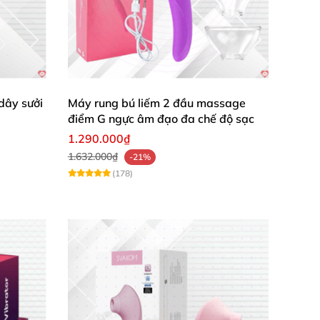
dây sưởi
Máy rung bú liếm 2 đầu massage
điểm G ngực âm đạo đa chế độ sạc
1.290.000₫
1.632.000₫
-21%
(178)