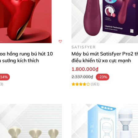
SATISFYER
hoa hồng rung bú hút 10
Máy bú mút Satisfyer Pro2 t
u sướng kích thích
điều khiển từ xa cực mạnh
1.800.000₫
2.337.000₫
-14%
-23%
3)
(161)