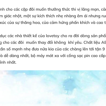
ành cho
các cặp đôi muốn thưởng thức thi vị lãng mạn
, c
m giác nhột
, một sự kích thích nhẹ nhàng êm ái
nhưng r
 xúc
của sự thăng hoa
,
của cảm hứng phấn khích
và cao t
 dục
các nhà thiết kế
của lovetoy cho ra đời dòng sản p
g cho
các đôi muốn thay đổi không khí yêu
. Chất liệu 
 tần số mạnh nhẹ đưa nửa kia
của
các chàng lên tới tận 
và dễ dàng nhất
, bộ máy mát xa
với cổng sạc pin cao cấ
đỉnh nhất.