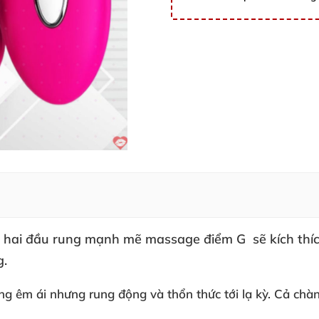
, hai đầu rung mạnh mẽ massage điểm G
sẽ kích th
g.
àng êm ái
nhưng rung động
và thổn thức tới lạ kỳ
. Cả chà