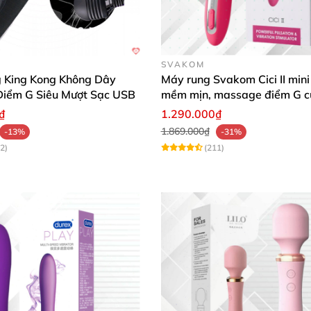
SVAKOM
 King Kong Không Dây
Máy rung Svakom Cici II mini 
iểm G Siêu Mượt Sạc USB
mềm mịn, massage điểm G c
₫
1.290.000₫
1.869.000₫
-13%
-31%
2)
(211)