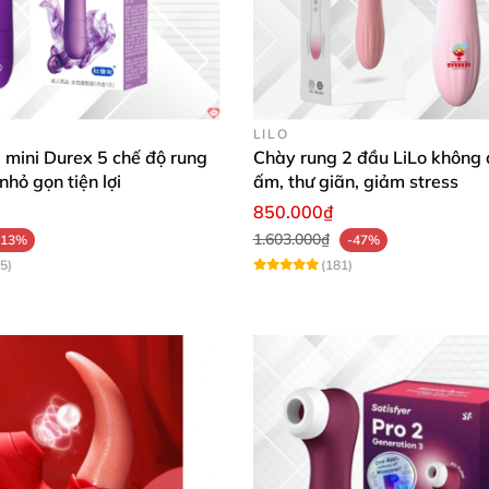
LILO
 mini Durex 5 chế độ rung
Chày rung 2 đầu LiLo không 
nhỏ gọn tiện lợi
ấm, thư giãn, giảm stress
850.000₫
1.603.000₫
-13%
-47%
5)
(181)