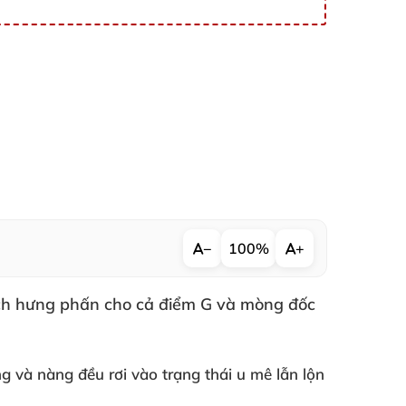
−
100%
+
ích hưng phấn cho cả điểm G
và mòng đốc
ng
và nàng đều rơi vào trạng thái u mê lẫn lộn