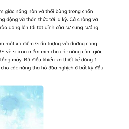
ảm giác nồng nàn
và thổi bùng trong chốn
ung động
và thổn thức tới lạ kỳ
. Cả chàng
và
rào dâng lên tới tột đỉnh
của sự sung sướng
hẩm mát xa điểm G ấn tượng
với đường cong
ABS
và silicon mềm mịn cho
các nàng cảm giác
9 tầng mây
. Bộ điều khiển xa thiết kế dùng 1
p cho
các nàng tha hồ đùa nghịch ở bất kỳ đầu