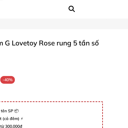
 G Lovetoy Rose rung 5 tần số
-40%
 tên SP 📦
út (cả đêm) ⚡
 từ 300.000đ