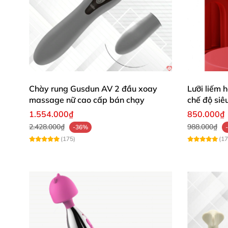
Chày rung Gusdun AV 2 đầu xoay
Lưỡi liếm 
massage nữ cao cấp bán chạy
chế độ siê
1.554.000₫
850.000₫
2.428.000₫
988.000₫
-36%
(175)
(17