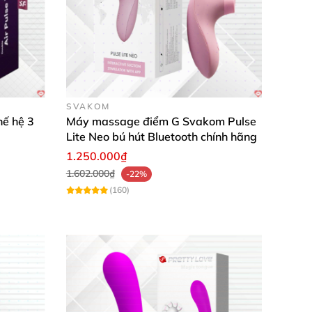
SVAKOM
hế hệ 3
Máy massage điểm G Svakom Pulse
Lite Neo bú hút Bluetooth chính hãng
1.250.000₫
1.602.000₫
-22%
(160)