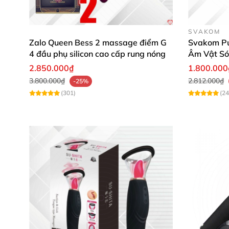
SVAKOM
Zalo Queen Bess 2 massage điểm G
Svakom Pu
4 đầu phụ silicon cao cấp rung nóng
Âm Vật Só
Kích Thích
2.850.000₫
1.800.000
3.800.000₫
2.812.000₫
-25%
(301)
(24