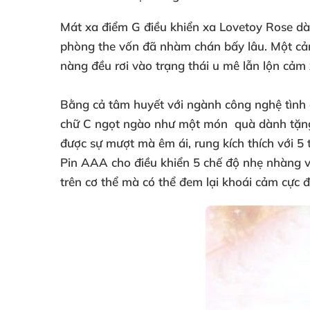
Mát xa điểm G điều khiển xa Lovetoy Rose d
phòng the vốn
đã nhàm chán bấy lâu
. Một cả
nàng đều rơi vào trạng thái u mê lẫn lộn cảm
Bằng cả tâm huyết
với ngành công nghệ tình
chữ C ngọt ngào như một món quà dành tặn
được sự mượt
mà êm ái
, rung kích thích
với 5
Pin AAA cho điều khiển 5 chế độ nhẹ nhàng
trên cơ thể
mà
có thể đem lại khoái cảm cực 