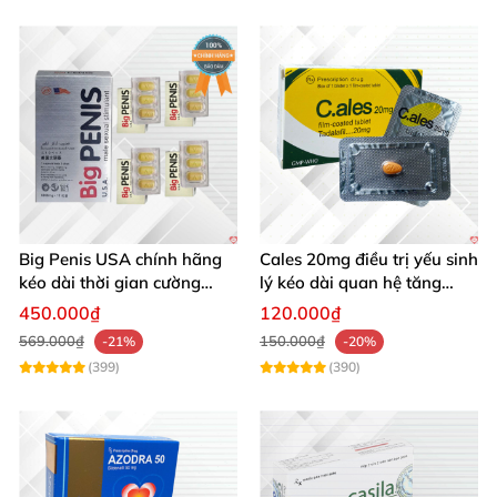
Big Penis USA chính hãng
Cales 20mg điều trị yếu sinh
kéo dài thời gian cường
lý kéo dài quan hệ tăng
dương chống xuất tinh sớm
cường cương dương
450.000₫
120.000₫
hộp 12 viên
569.000₫
150.000₫
-21%
-20%
(399)
(390)