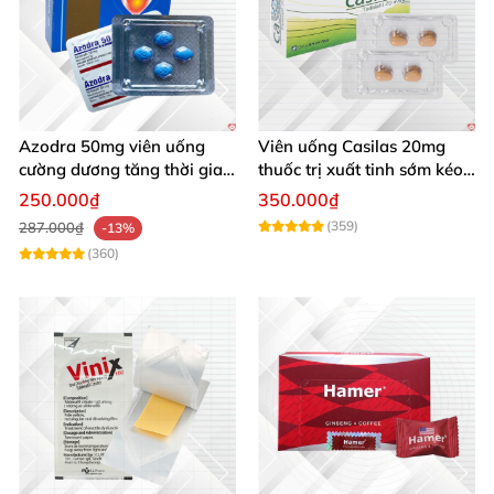
Azodra 50mg viên uống
Viên uống Casilas 20mg
cường dương tăng thời gian
thuốc trị xuất tinh sớm kéo
quan hệ an toàn
dài thời gian quan hệ
250.000₫
350.000₫
(359)
287.000₫
-13%
(360)