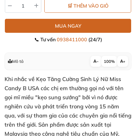
🛒 THÊM VÀO GIỎ
MUA NGAY
📞 Tư vấn
0938411000
(24/7)
Mô tả
−
100%
+
Khi nhắc về
Kẹo Tăng Cường Sinh Lý Nữ Miss
Candy B USA
các chị em thường gọi nó
với tên
gọi mĩ miều "kẹo sung sướng"
bởi vì nó
được
nghiên cứu
và phát triển trong vòng 15 năm
qua
,
với sự tham gia
của
các chuyên gia nổi tiếng
trên thế giới
. Sản phẩm
được sản xuất tại
Malaysia theo công nghệ tiêu chuẩn
của Mỹ
,