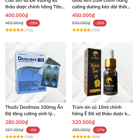
Cao Sìn sú Đế Vương xịt
Gold Ant USA chính hãng
thảo dược chính hãng Tăng
cường dương kéo dài thời
cường sinh lực tốt
gian - Kiến Vàng Đen Tây
400.000₫
450.000₫
Tạng
493.000₫
535.000₫
-19%
-16%
(752)
(750)
Thuốc Desilmax 100mg Ấn
Trùm sìn sú 10ml chính
Độ tăng cường sinh lý
hãng Ê Đê xịt thảo dược kéo
cường dương hiệu quả
dài quan hệ
280.000₫
320.000₫
297.000₫
385.000₫
-6%
-17%
(748)
(699)