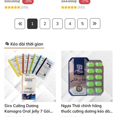
500.000₫
164.000₫
-20%
-27%
(333)
(332)
1
2
3
4
5
📂 Kéo dài thời gian
Siro Cường Dương
Ngựa Thái chính hãng
Kamagra Oral Jelly 7 Gói
thuốc cường dương kéo dài
100g tăng cường sinh lực
thời gian cho Nam hộp 10