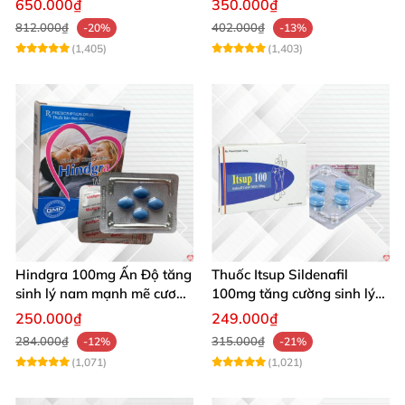
650.000₫
350.000₫
viên
812.000₫
402.000₫
-20%
-13%
(1,405)
(1,403)
Hindgra 100mg Ấn Độ tăng
Thuốc Itsup Sildenafil
sinh lý nam mạnh mẽ cương
100mg tăng cường sinh lý
dương lâu
kéo dài thời gian cho nam
250.000₫
249.000₫
284.000₫
315.000₫
-12%
-21%
(1,071)
(1,021)