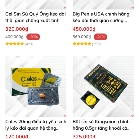
Gel Sìn Sú Quý Ông kéo dài
Big Penis USA chính hãng
thời gian chống xuất tinh
kéo dài thời gian cường
dương chống xuất tinh sớm
320.000₫
450.000₫
hộp 12 viên
400.000₫
569.000₫
-20%
-21%
(421)
(399)
Cales 20mg điều trị yếu sinh
Bột sìn sú Kingsman chính
lý kéo dài quan hệ tăng
hãng 0.5gr tăng khoái cảm
cường cương dương
kéo dài
120.000₫
325.000₫