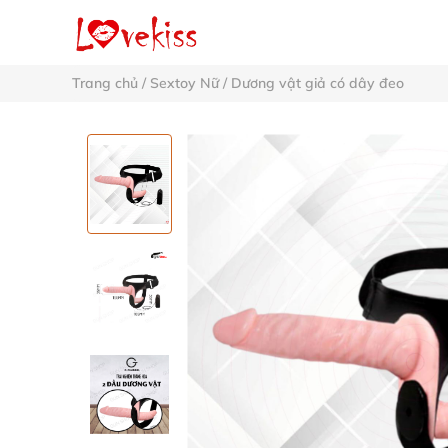
Trang chủ
/
Sextoy Nữ
/
Dương vật giả có dây đeo