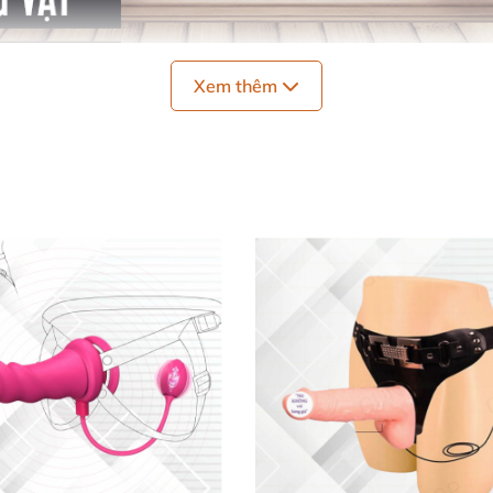
Xem thêm
m thăng hoa khi đi sâu vào từng ngóc ngách
của vùng kín
,
ướng tê mê khi cùng lúc
được chiều chuộng
và mơn trớn c