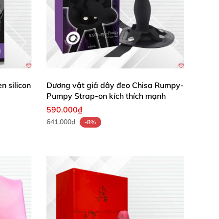
 mãn yêu liên tục
cũng không lo bị tuột mất
n silicon
Dương vật giả dây đeo Chisa Rumpy-
Pumpy Strap-on kích thích mạnh
590.000₫
641.000₫
-8%
ải phóng năng lượng tiêu cực
, thoải mái tinh