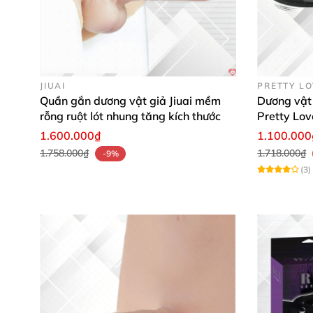
JIUAI
PRETTY L
Quần gắn dương vật giả Jiuai mềm
Dương vật 
rỗng ruột lót nhung tăng kích thước
Pretty Lo
1.600.000₫
1.100.000
1.758.000₫
1.718.000₫
-9%
(3)
Chế độ rung
được chiều chỉnh qua bản điều k
này
được mô phỏng theo nhịp cơ thể chàng ch