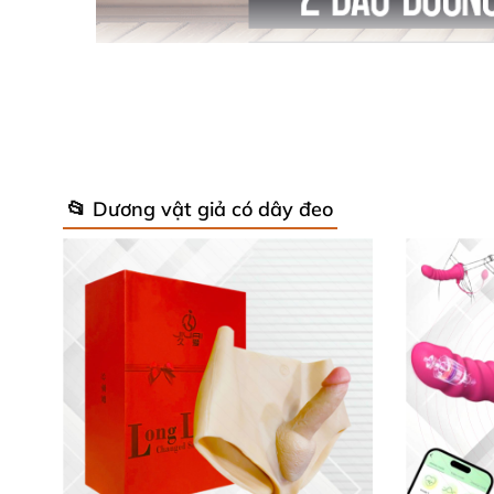
📂 Dương vật giả có dây đeo
2 đầu dương vật giả đối xứng cho trải nghiệ
lesbian sử dụng sản phẩm bao phê
, cả 2
sẽ s