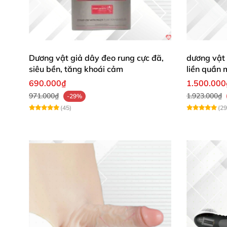
Phần thân
của dương vật giả có
các đường gâ
đỉnh
.
Chắc chắn sản phẩm này
sẽ tạo ấn tượ
thoải mái uốn cong
, đổi thế đổi chiều.
Dương vật giả dây đeo rung cực đã,
dương vật 
siêu bền, tăng khoái cảm
liền quần
Xem thêm: TOP sản phẩm đồ chơi tình dục
690.000₫
1.500.000
971.000₫
1.923.000₫
-29%
(45)
(29