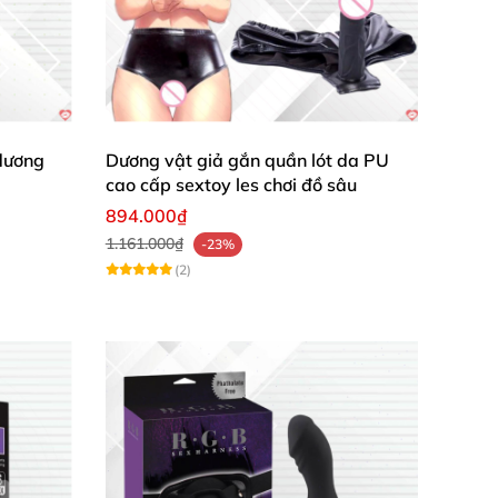
dương
Dương vật giả gắn quần lót da PU
cao cấp sextoy les chơi đồ sâu
894.000₫
1.161.000₫
-23%
(2)
g mạnh hay nhẹ dần theo nhu cầu
. Kiểu rung