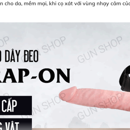
àn cho da
, mềm mại
, khi cọ xát
với vùng nhạy cảm
củ