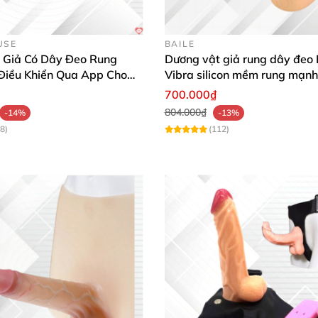
USE
BAILE
 Giả Có Dây Đeo Rung
Dương vật giả rung dây đeo 
 Điều Khiển Qua App Cho
Vibra silicon mềm rung mạnh
thích
700.000₫
804.000₫
-14%
-13%
8)
(112)