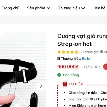
Trang chủ
Sản phẩm
Thương hiệu
Liên hệ
Dương vật giả rung
Strap-on hot
|
13 đánh giá
|
S
Thương hiệu:
Baile
900.000₫
1.125.000₫
Còn hàng
ƯU ĐIỂM
Giao hàng kín đáo - Che
Ship hỏa tốc 30 - 60 ph
Miễn Ship cho đơn hàng