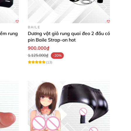
sự hưng phấn
, dễ chạm điểm G giúp “nàng” lên
ng tùy ý đổi tư thế yêu khi sử dụng sản phẩm
,
BAILE
mềm rung
Dương vật giả rung quai đeo 2 đầu có
pin Baile Strap-on hot
900.000₫
1.125.000₫
-20%
(13)