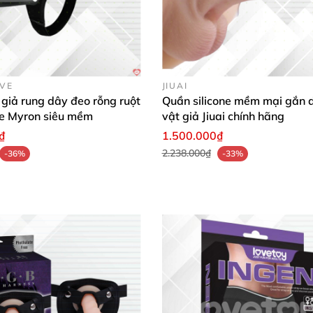
OVE
JIUAI
giả rung dây đeo rỗng ruột
Quần silicone mềm mại gắn 
ve Myron siêu mềm
vật giả Jiuai chính hãng
₫
1.500.000₫
2.238.000₫
-36%
-33%
hiển bên cạnh
, bạn chỉ cần bấm nút là chỉnh
được độ run
uyển động khi ân ái nên cảm giác vô cùng chân thực.