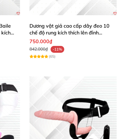
Baile
Dương vật giả cao cấp dây đeo 10
 kích
chế độ rung kích thích lên đỉnh
Loveaider
750.000₫
842.000₫
-11%
(65)