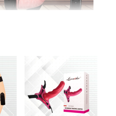
 giúp chị em đạt cực khoái
. Nhất là
các cặp đôi
ơ thể
của nhau
.