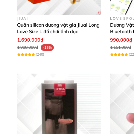
JIUAI
LOVE SPO
Quần silicon dương vật giả Jiuai Long
Dương Vật
Love Size L đồ chơi tình dục
Bluetooth
Les
1.690.000₫
990.000₫
1.988.000₫
1.151.000₫
-15%
(240)
(22