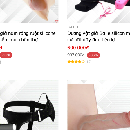
n y như thật
, va chạm vào thành âm đạo
sẽ kích thích 
ng mạnh mẽ đổi gió chuyện phòng the
. Chưa kể người dù
BAILE
giả nam rỗng ruột silicone
Dương vật giả Baile silicon 
 mềm mại chân thực
cực đã dây đeo tiện lợi
 cho đồng tính nữ
được yêu thích nhất tại Đây
₫
600.000₫
937.000₫
-22%
-36%
)
(17)