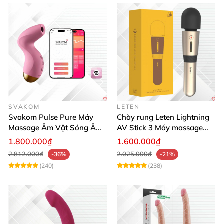
SVAKOM
LETEN
Svakom Pulse Pure Máy
Chày rung Leten Lightning
Massage Âm Vật Sóng Âm
AV Stick 3 Máy massage
App Điều Khiển Kích Thích
sưởi ấm mạnh mẽ
1.800.000₫
1.600.000₫
2.812.000₫
2.025.000₫
-36%
-21%
(240)
(238)