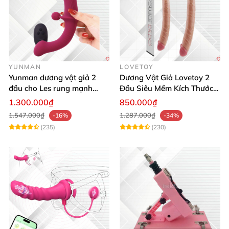
YUNMAN
LOVETOY
Yunman dương vật giả 2
Dương Vật Giả Lovetoy 2
đầu cho Les rung mạnh
Đầu Siêu Mềm Kích Thước
điều khiển từ xa
Lớn Thỏa Mãn Les
1.300.000₫
850.000₫
1.547.000₫
1.287.000₫
-16%
-34%
(235)
(230)