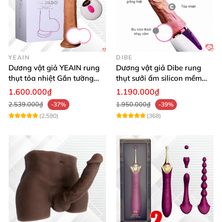
YEAIN
DIBE
Dương vật giả YEAIN rung
Dương vật giả Dibe rung
thụt tỏa nhiệt Gắn tường
thụt sưởi ấm silicon mềm
Điều khiển từ xa
mại sạc USB
1.600.000₫
1.190.000₫
2.539.000₫
1.950.000₫
-37%
-39%
(2,590)
(368)