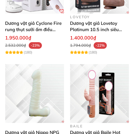
LOVETOY
Dương vật giả Cyclone Fire
Dương vật giả Lovetoy
rung thụt sưởi ấm điều
Platinum 10.5 inch siêu
khiển xa sạc USB
mềm mịn, hai lớp
1.950.000₫
1.400.000₫
2.532.000₫
1.794.000₫
-23%
-22%
(180)
(180)
BAILE
Dương vật giả Nippo NPG
Dương vật giả Baile Hot