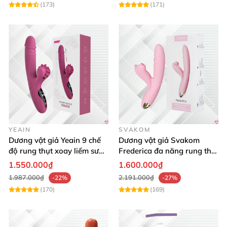
(173)
(171)
YEAIN
SVAKOM
Dương vật giả Yeain 9 chế
Dương vật giả Svakom
độ rung thụt xoay liếm sưởi
Frederica đa năng rung thụt
ấm cao cấp
hút siêu sướng
1.550.000₫
1.600.000₫
1.987.000₫
2.191.000₫
-22%
-27%
(170)
(169)