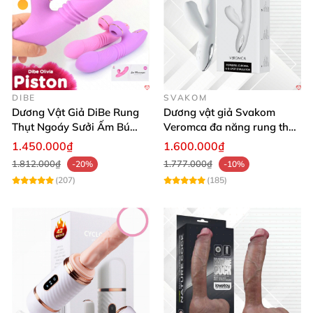
DIBE
SVAKOM
Dương Vật Giả DiBe Rung
Dương vật giả Svakom
Thụt Ngoáy Sưởi Ấm Bú
Veromca đa năng rung thụt
Mút Nhật Bản Kích Thích
toả nhiệt hút
1.450.000₫
1.600.000₫
Gấu bông tình dục nguy trang cho nữ
có dầu sạc từ tí
1.812.000₫
1.777.000₫
-20%
-10%
dàng sạc lại pin 1 cách thuận lợi sau khi sử dụng.
(207)
(185)