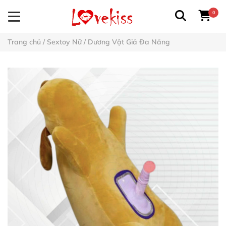
0
Trang chủ
/
Sextoy Nữ
/
Dương Vật Giả Đa Năng