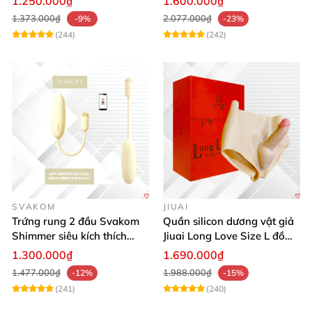
1.250.000₫
1.600.000₫
1.373.000₫
2.077.000₫
-9%
-23%
(244)
(242)
SVAKOM
JIUAI
Trứng rung 2 đầu Svakom
Quần silicon dương vật giả
Shimmer siêu kích thích
Jiuai Long Love Size L đồ
điều khiển App
chơi tình dục
1.300.000₫
1.690.000₫
1.477.000₫
1.988.000₫
-12%
-15%
(241)
(240)