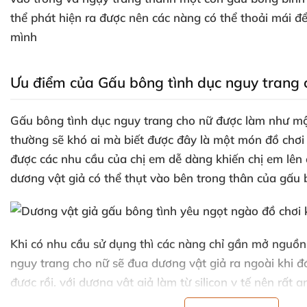
thể phát hiện ra
được nên
các nàng
có thể thoải mái
để
mình
Ưu điểm
của Gấu bông tình dục nguy trang 
Gấu bông tình dục nguy trang cho nữ
được làm như mộ
thường
sẽ khó ai
mà biết
được đây là một món đồ chơi
được
các nhu cầu
của chị em dễ dàng khiến chị em lên
dương vật giả
có thể thụt vào bên trong thân
của gấu
Khi có nhu cầu sử dụng
thì
các nàng chỉ gần mở nguồn 
nguy trang cho nữ
sẽ đua dương vật giả ra ngoài
khi 
được rồi
,
với dương vật giả làm từ silicon y tế nên
rất a