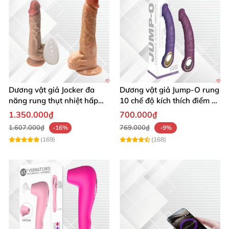
Dương vật giả Jocker đa
Dương vật giả Jump-O rung
năng rung thụt nhiệt hấp
10 chế độ kích thích điểm G
dẫn, đế dính tường
an toàn
1.350.000₫
700.000₫
1.607.000₫
769.000₫
-16%
-9%
(169)
(168)