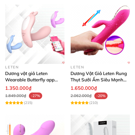
LETEN
LETEN
Dương vật giả Leten
Dương Vật Giả Leten Rung
Wearable Butterfly app
Thụt Sưởi Ấm Siêu Mạnh
bluetooth rung mạnh đa
Silicone Cao Cấp
1.350.000₫
1.650.000₫
năng
1.849.000₫
2.062.000₫
-27%
-20%
(215)
(210)