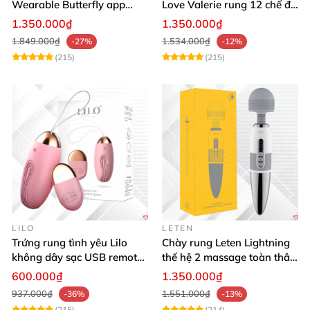
Wearable Butterfly app
Love Valerie rung 12 chế độ
bluetooth rung mạnh đa
kích thích les
1.350.000₫
1.350.000₫
năng
1.849.000₫
1.534.000₫
-27%
-12%
(215)
(215)
LILO
LETEN
Trứng rung tình yêu Lilo
Chày rung Leten Lightning
không dây sạc USB remote
thế hệ 2 massage toàn thân
điều khiển từ xa
nhiều tần số rung phát
600.000₫
1.350.000₫
nhiệt
937.000₫
1.551.000₫
-36%
-13%
(215)
(214)