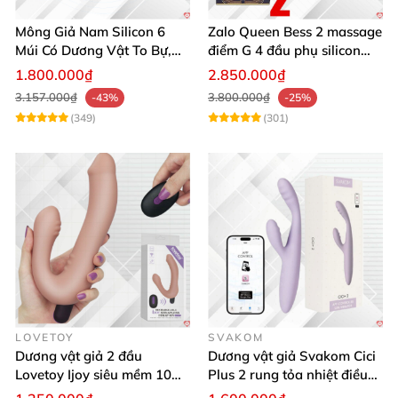
Mông Giả Nam Silicon 6
Zalo Queen Bess 2 massage
Múi Có Dương Vật To Bự,
điểm G 4 đầu phụ silicon
Hấp Dẫn, Siêu Thật
cao cấp rung nóng
1.800.000₫
2.850.000₫
3.157.000₫
3.800.000₫
-43%
-25%
(349)
(301)
LOVETOY
SVAKOM
Dương vật giả 2 đầu
Dương vật giả Svakom Cici
Lovetoy Ijoy siêu mềm 10
Plus 2 rung tỏa nhiệt điều
chế độ rung sạc điện tiện lợi
khiển App đẳng cấp