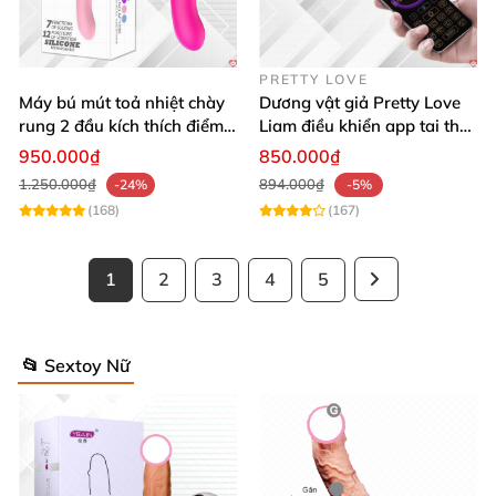
PRETTY LOVE
Máy bú mút toả nhiệt chày
Dương vật giả Pretty Love
rung 2 đầu kích thích điểm
Liam điều khiển app tai thỏ
G siêu hứng
12 chế độ rung kích thích
950.000₫
850.000₫
1.250.000₫
894.000₫
-24%
-5%
(168)
(167)
1
2
3
4
5
📂 Sextoy Nữ