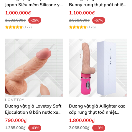
Japan Siêu mềm Silicone y
Bunny rung thụt phát nhiệt
tế An toàn
Siêu sướng
1.000.000₫
1.100.000₫
1.333.000₫
2.558.000₫
-25%
-57%
(177)
(176)
LOVETOY
Dương vật giả Lovetoy Soft
Dương vật giả Ailighter cao
Ejaculation 8 bắn nước xuất
cấp rung thụt toả nhiệt
tinh silicon mềm mại
mềm mại kích thích
790.000₫
1.800.000₫
1.385.000₫
2.068.000₫
-43%
-13%