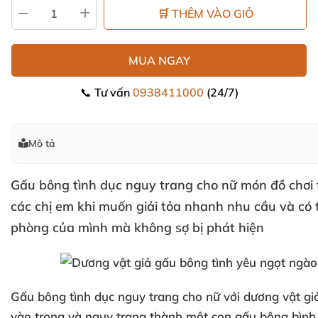
🛒 THÊM VÀO GIỎ
MUA NGAY
📞 Tư vấn
0938411000
(24/7)
Mô tả
Gấu bông tình dục nguy trang cho nữ
món
đồ chơi 
các chị em khi muốn giải tỏa nhanh nhu cầu
và
có 
phòng
của mình
mà không sợ bị phát hiện
Gấu bông tình dục nguy trang
cho nữ
với dương vật g
vào trong
và ngụy trang thành một con gấu bông bìn