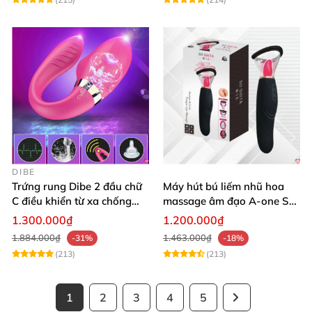
DIBE
Trứng rung Dibe 2 đầu chữ
Máy hút bú liếm nhũ hoa
C điều khiển từ xa chống
massage âm đạo A-one Su-
nước
shita độc đáo
1.300.000₫
1.200.000₫
1.884.000₫
1.463.000₫
-31%
-18%
(213)
(213)
1
2
3
4
5