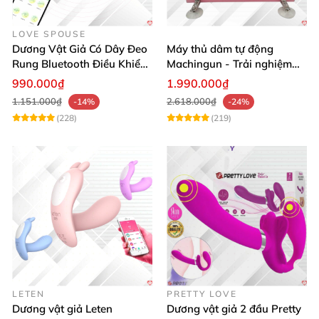
LOVE SPOUSE
Dương Vật Giả Có Dây Đeo
Máy thủ dâm tự động
Rung Bluetooth Điều Khiển
Machingun - Trải nghiệm
Qua App Cho Les
mạnh mẽ, cực đã
990.000₫
1.990.000₫
1.151.000₫
2.618.000₫
-14%
-24%
(228)
(219)
LETEN
PRETTY LOVE
Dương vật giả Leten
Dương vật giả 2 đầu Pretty