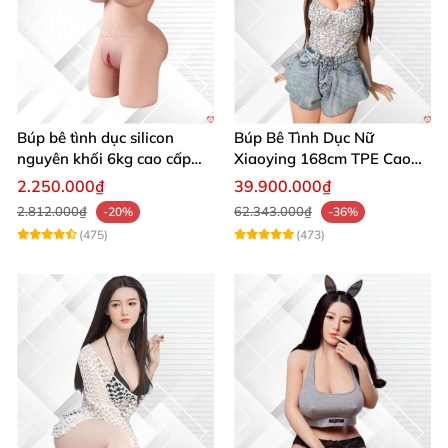
Búp bê tình dục silicon
Búp Bê Tình Dục Nữ
nguyên khối 6kg cao cấp
Xiaoying 168cm TPE Cao
hot giá tốt
Cấp Mềm Mại Thật
2.250.000₫
39.900.000₫
2.812.000₫
62.343.000₫
-20%
-36%
(475)
(473)