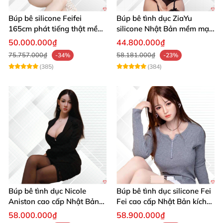
Búp bê silicone Feifei
Búp bê tình dục ZiaYu
165cm phát tiếng thật mềm
silicone Nhật Bản mềm mại
mại cao cấp
sống động
50.000.000₫
44.800.000₫
75.757.000₫
58.181.000₫
-34%
-23%
(385)
(384)
Búp bê tình dục Nicole
Búp bê tình dục silicone Fei
Aniston cao cấp Nhật Bản
Fei cao cấp Nhật Bản kích
giá tốt
thích đỉnh
58.000.000₫
58.900.000₫