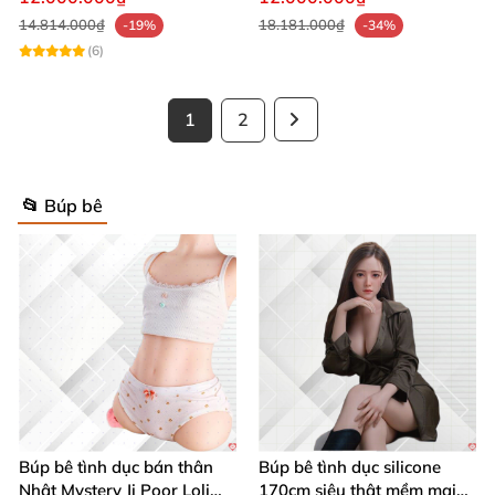
14.814.000₫
18.181.000₫
-19%
-34%
(6)
1
2
📂 Búp bê
Búp bê tình dục bán thân
Búp bê tình dục silicone
Nhật Mystery Ji Poor Loli
170cm siêu thật mềm mại