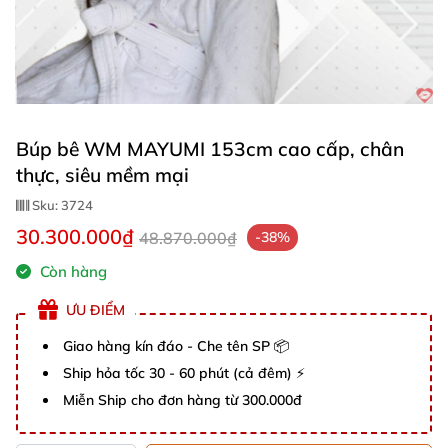
Búp bê WM MAYUMI 153cm cao cấp, chân
thực, siêu mềm mại
Sku:
3724
30.300.000₫
48.870.000₫
-38%
Còn hàng
ƯU ĐIỂM
Giao hàng kín đáo - Che tên SP 📦
Ship hỏa tốc 30 - 60 phút (cả đêm) ⚡
Miễn Ship cho đơn hàng từ 300.000đ