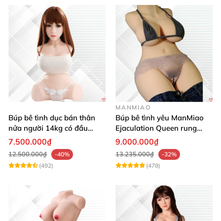
MANMIAO
Búp bê tình dục bán thân
Búp bê tình yêu ManMiao
nửa người 14kg có đầu
Ejaculation Queen rung
khuôn mặt xinh đẹp
cảm biến sưởi ấm phun
7.500.000₫
9.000.000₫
nước thông minh
12.500.000₫
13.235.000₫
-40%
-32%
(492)
(478)