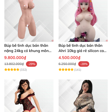
Búp bê tình dục bán thân
Búp bê tình dục bán thân
nặng 24kg có khung mông
Ahri 10kg giá rẻ silicon cao
ngực to âm đạo khít chặt
cấp
9.800.000₫
4.500.000₫
13.802.000₫
6.250.000₫
-29%
-28%
(332)
(141)