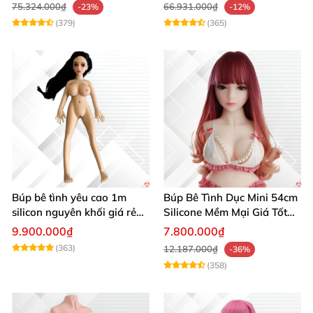
75.324.000₫
66.931.000₫
-23%
-12%
(379)
(365)
Búp bê tình yêu cao 1m
Búp Bê Tình Dục Mini 54cm
silicon nguyên khối giá rẻ
Silicone Mềm Mại Giá Tốt
cô gái xinh đẹp
Ship Nhanh
9.900.000₫
7.800.000₫
(363)
12.187.000₫
-36%
(358)