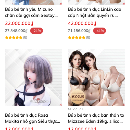
cái tâm đặt khách lên trên hết.
Búp bê tình yêu Mizuno
Búp bê tình dục LinLin cao
chân dài gợi cảm Sextoy
cấp Nhật Bản quyến rũ
cao cấp Nhật
tuyệt đẹp
22.000.000₫
42.000.000₫
27.848.000₫
71.186.000₫
-21%
-41%
(8)
(8)
MIZZ ZEE
Búp bê tình dục Rosa
Búp bê tình dục bán thân to
Makita nhỏ gọn Siêu thực
Mizzzee Eden 19kg, silicone
Phong cách
mềm mại, chân thật
12.000.000₫
12.000.000₫