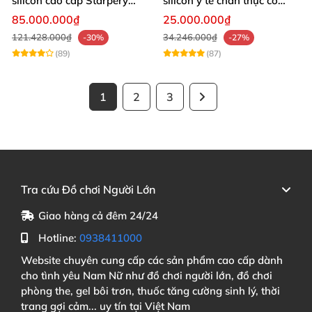
silicon cao cấp Starpery
silicon y tế chân thực cô
ngực lớn chuẩn Nhật
nàng 1m50 sexy
85.000.000₫
25.000.000₫
121.428.000₫
34.246.000₫
-30%
-27%
(89)
(87)
1
2
3
Tra cứu Đồ chơi Người Lớn
Giao hàng cả đêm 24/24
Hotline:
0938411000
Website chuyên cung cấp các sản phẩm cao cấp dành
cho tình yêu Nam Nữ như đồ chơi người lớn, đồ chơi
phòng the, gel bôi trơn, thuốc tăng cường sinh lý, thời
trang gợi cảm... uy tín tại Việt Nam