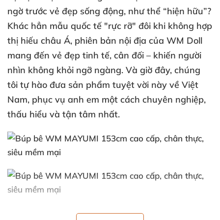
ngờ trước vẻ đẹp sống động
, như thể “hiện hữu”?
Khác hẳn mẫu quốc tế "rực rỡ" đôi khi không hợp
thị hiếu châu Á
, phiên bản nội địa
của WM Doll
mang đến vẻ đẹp
tinh tế
, cân đối
– khiến người
nhìn không khỏi ngỡ ngàng
. Và giờ đây,
chúng
tôi tự hào đưa sản phẩm tuyệt vời này về Việt
Nam
,
phục vụ anh em một cách chuyên nghiệp
,
thấu hiểu
và tận tâm nhất.