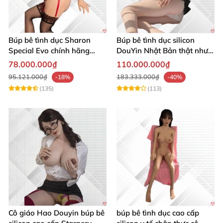
Búp bê tình dục Sharon
Búp bê tình dục silicon
Special Evo chính hãng
DouYin Nhật Bản thật như
USA cao cấp mềm mại
người giá tốt
78.000.000₫
110.000.000₫
95.121.000₫
183.333.000₫
-18%
-40%
(135)
(113)
Cô giáo Hao Douyin búp bê
búp bê tình dục cao cấp