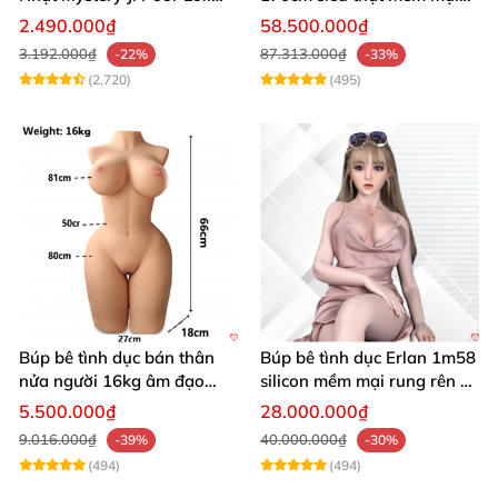
6kg giá rẻ
hotgirl
2.490.000₫
58.500.000₫
3.192.000₫
87.313.000₫
-22%
-33%
(2,720)
(495)
Búp bê tình dục bán thân
Búp bê tình dục Erlan 1m58
nửa người 16kg âm đạo
silicon mềm mại rung rên co
silicon khít hồng có khung
bóp
5.500.000₫
28.000.000₫
9.016.000₫
40.000.000₫
-39%
-30%
(494)
(494)