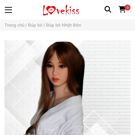
0
Trang chủ
/
Búp bê
/
Búp bê Nhật Bản