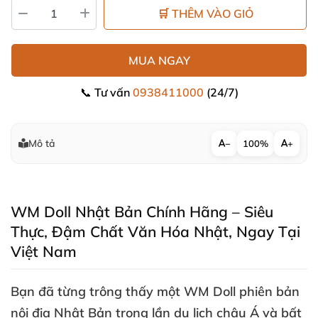
🛒 THÊM VÀO GIỎ
MUA NGAY
📞 Tư vấn
0938411000
(24/7)
Mô tả
−
100%
+
WM Doll Nhật Bản Chính Hãng – Siêu
Thực
, Đậm Chất Văn Hóa Nhật
, Ngay Tại
Việt Nam
Bạn
đã từng trông thấy một
WM Doll phiên bản
nội địa Nhật Bản
trong lần du lịch châu Á
và bất