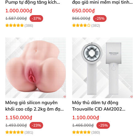
Pump tự động tăng kích
đạo giả mini mềm mại tinh
thước hiệu quả nhanh
tế kích thích cực đỉnh
1.000.000₫
650.000₫
1.587.000₫
866.000₫
-37%
-25%
(386)
(382)
Mông giả silicon nguyên
Máy thủ dâm tự động
khối cao cấp 2.2kg âm đạo
Trouvaille CID AM2002
và hậu môn khít bót
tăng khoái cảm
1.150.000₫
1.100.000₫
1.493.000₫
1.466.000₫
-23%
-25%
(381)
(380)