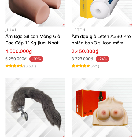
JIUAI
LETEN
Âm Đạo Silicon Mông Giả
Âm đạo giả Leten A380 Pro
Cao Cấp 11Kg Jiuai Nhật
phiên bản 3 silicon mềm
Bản Thật Như
mại kích thích
4.500.000₫
2.450.000₫
6.250.000₫
3.223.000₫
-28%
-24%
(3,501)
(779)