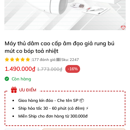
Máy thủ dâm cao cấp âm đạo giả rung bú
mút co bóp toả nhiệt
|
177 đánh giá
|
Sku:
2247
1.490.000₫
1.773.000₫
-16%
Còn hàng
ƯU ĐIỂM
Giao hàng kín đáo - Che tên SP 📦
Ship hỏa tốc 30 - 60 phút (cả đêm) ⚡
Miễn Ship cho đơn hàng từ 300.000đ