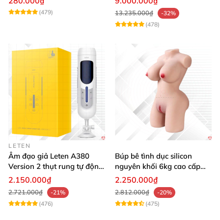
280.000₫
9.000.000₫
nước thông minh
(479)
13.235.000₫
-32%
(478)
LETEN
Âm đạo giả Leten A380
Búp bê tình dục silicon
Version 2 thụt rung tự động,
nguyên khối 6kg cao cấp
cảm giác thật
hot giá tốt
2.150.000₫
2.250.000₫
2.721.000₫
2.812.000₫
-21%
-20%
(476)
(475)