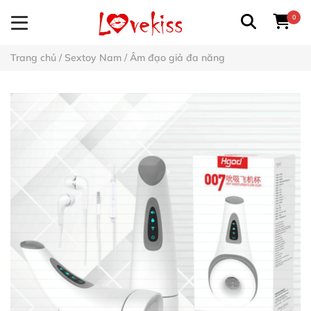
0
Trang chủ
/
Sextoy Nam
/
Âm đạo giả đa năng