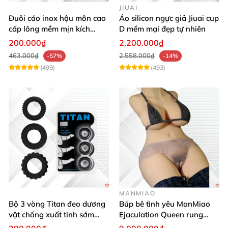
JIUAI
Đuôi cáo inox hậu môn cao
Áo silicon ngực giả Jiuai cup
cấp lông mềm mịn kích
D mềm mại đẹp tự nhiên
thích khoái cảm
200.000₫
2.200.000₫
463.000₫
2.558.000₫
-57%
-14%
(499)
(493)
MANMIAO
Bộ 3 vòng Titan đeo dương
Búp bê tình yêu ManMiao
vật chống xuất tinh sớm
Ejaculation Queen rung
silicon y tế tăng hưng phấn
cảm biến sưởi ấm phun