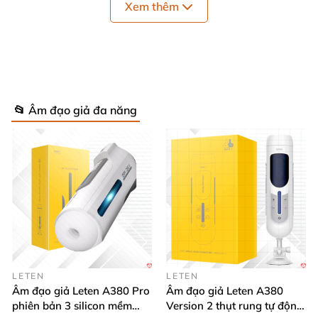
Xem thêm
📂 Âm đạo giả đa năng
Ưu điểm
của Âm đạo bú mút có nhiệt độ
cao cấp siêu kích thích
Âm đạo bú mút có nhiệt độ cao cấp siêu kích thích
LETEN
LETEN
Âm đạo giả Leten A380 Pro
Âm đạo giả Leten A380
có vỏ bên ngoài làm từ nhựa ABS cứng cáp cầm
phiên bản 3 silicon mềm
Version 2 thụt rung tự động,
nắm chắc tay
, bên trong âm đạo giả làm từ silicon