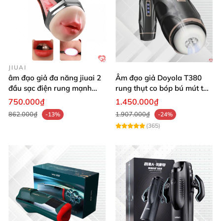
JIUAI
âm đạo giả đa năng jiuai 2
Âm đạo giả Doyola T380
đầu sạc điện rung mạnh
rung thụt co bóp bú mút tự
cao cấp bán chạy
động cao cấp
750.000₫
1.450.000₫
862.000₫
1.907.000₫
-13%
-24%
(365)