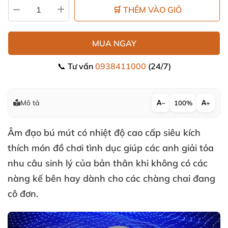
🛒 THÊM VÀO GIỎ
MUA NGAY
📞 Tư vấn
0938411000
(24/7)
Mô tả
−
100%
+
Âm đạo bú mút có nhiệt độ cao cấp siêu kích
thích
món
đồ chơi tình dục
giúp
các anh giải tỏa
nhu câu sinh lý
của bản thân khi không có
các
nàng kế bên hay dành cho
các chàng chai đang
cô đơn.