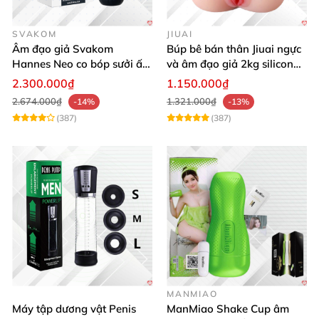
SVAKOM
JIUAI
Âm đạo giả Svakom
Búp bê bán thân Jiuai ngực
Hannes Neo co bóp sưởi ấm
và âm đạo giả 2kg silicon
điều khiển app tiện lợi kích
nguyên khối cao cấp
2.300.000₫
1.150.000₫
thích mạnh mẽ
2.674.000₫
1.321.000₫
-14%
-13%
(387)
(387)
MANMIAO
Máy tập dương vật Penis
ManMiao Shake Cup âm