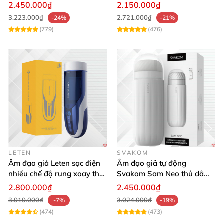
mại kích thích
cảm giác thật
2.450.000₫
2.150.000₫
cao cấp an toàn lành tính không gây kích ứng mang
3.223.000₫
2.721.000₫
-24%
-21%
lại cảm giác
rất chân thật khi sử dụng
(779)
(476)
LETEN
SVAKOM
Âm đạo giả Leten sạc điện
Âm đạo giả tự động
nhiều chế độ rung xoay thụt
Svakom Sam Neo thủ dâm
rên rỉ
rung mút app điện thoại
2.800.000₫
2.450.000₫
3.010.000₫
3.024.000₫
-7%
-19%
(474)
(473)