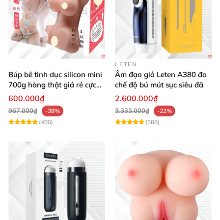
LETEN
Búp bê tình dục silicon mini
Âm đạo giả Leten A380 đa
700g hàng thật giá rẻ cực
chế độ bú mút sục siêu đã
sướng
600.000₫
2.600.000₫
967.000₫
3.333.000₫
-38%
-22%
(400)
(388)