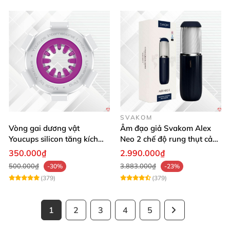
SVAKOM
Vòng gai dương vật
Âm đạo giả Svakom Alex
Youcups silicon tăng kích
Neo 2 chế độ rung thụt cảm
thước cực mạnh
giác thật
350.000₫
2.990.000₫
500.000₫
3.883.000₫
-30%
-23%
(379)
(379)
1
2
3
4
5