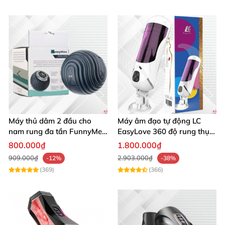
Máy thủ dâm 2 đầu cho
Máy âm đạo tự động LC
nam rung đa tần FunnyMee
EasyLove 360 độ rung thụt
Ngụy trang bóng Pokemon
đa chức năng sục mạnh
800.000₫
1.800.000₫
909.000₫
2.903.000₫
-12%
-38%
(369)
(366)