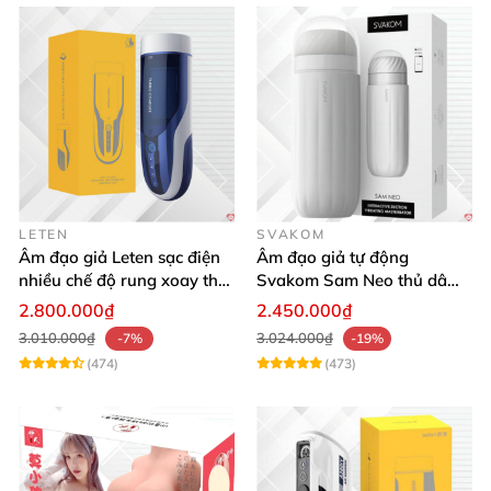
LETEN
SVAKOM
Âm đạo giả Leten sạc điện
Âm đạo giả tự động
nhiều chế độ rung xoay thụt
Svakom Sam Neo thủ dâm
rên rỉ
rung mút app điện thoại
2.800.000₫
2.450.000₫
3.010.000₫
3.024.000₫
-7%
-19%
(474)
(473)