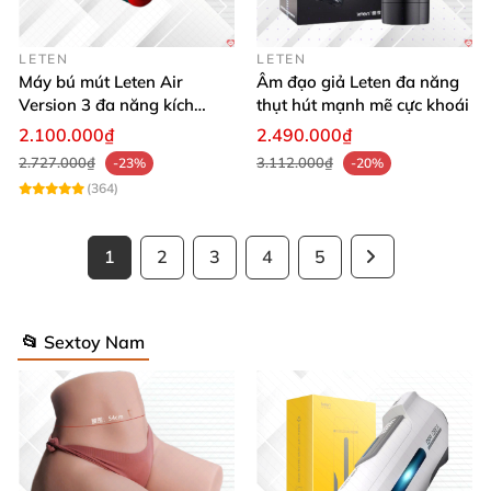
LETEN
LETEN
Máy bú mút Leten Air
Âm đạo giả Leten đa năng
Version 3 đa năng kích
thụt hút mạnh mẽ cực khoái
thích cực đỉnh
2.100.000₫
2.490.000₫
2.727.000₫
3.112.000₫
-23%
-20%
(364)
1
2
3
4
5
📂 Sextoy Nam