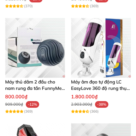
(370)
(369)
Máy thủ dâm 2 đầu cho
Máy âm đạo tự động LC
nam rung đa tần FunnyMee
EasyLove 360 độ rung thụt
Ngụy trang bóng Pokemon
đa chức năng sục mạnh
800.000₫
1.800.000₫
909.000₫
2.903.000₫
-12%
-38%
(369)
(366)