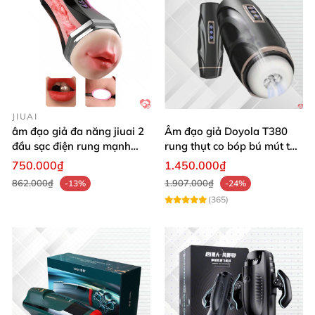
JIUAI
âm đạo giả đa năng jiuai 2
Âm đạo giả Doyola T380
đầu sạc điện rung mạnh
rung thụt co bóp bú mút tự
cao cấp bán chạy
động cao cấp
750.000₫
1.450.000₫
862.000₫
1.907.000₫
-13%
-24%
(365)