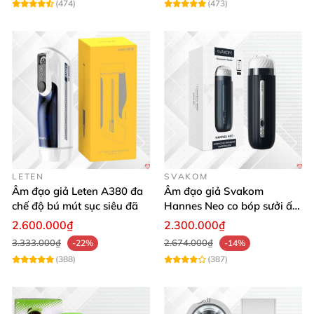
(474)
(473)
Âm đạo giả này có khả năng đàn hồi
và co giãn linh
hoạt
, giúp tạo cảm giác chân thực
và kích thích tối
đa.
LETEN
SVAKOM
Âm đạo giả Leten A380 đa
Âm đạo giả Svakom
chế độ bú mút sục siêu đã
Hannes Neo co bóp sưởi ấm
điều khiển app tiện lợi kích
2.600.000₫
2.300.000₫
thích mạnh mẽ
3.333.000₫
2.674.000₫
-22%
-14%
(388)
(387)