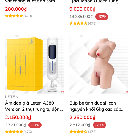
vật chống xuất tinh sớm
Ejaculation Queen rung
silicon y tế tăng hưng phấn
cảm biến sưởi ấm phun
280.000₫
9.000.000₫
nước thông minh
(479)
13.235.000₫
-32%
(478)
LETEN
Âm đạo giả Leten A380
Búp bê tình dục silicon
Version 2 thụt rung tự động,
nguyên khối 6kg cao cấp
cảm giác thật
hot giá tốt
2.150.000₫
2.250.000₫
2.721.000₫
2.812.000₫
-21%
-20%
(476)
(475)