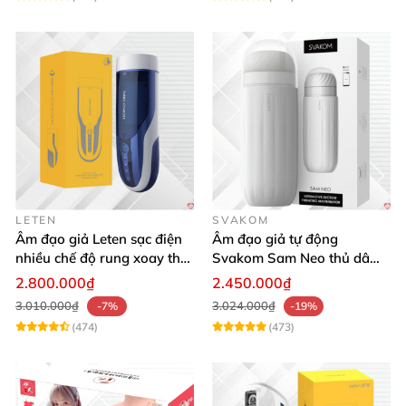
LETEN
SVAKOM
Âm đạo giả Leten sạc điện
Âm đạo giả tự động
nhiều chế độ rung xoay thụt
Svakom Sam Neo thủ dâm
rên rỉ
rung mút app điện thoại
2.800.000₫
2.450.000₫
3.010.000₫
3.024.000₫
-7%
-19%
(474)
(473)