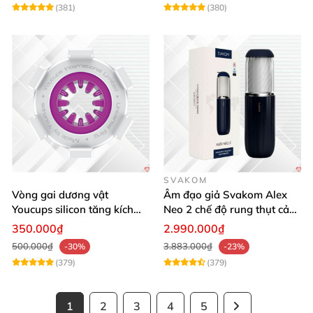
(381)
(380)
SVAKOM
Vòng gai dương vật
Âm đạo giả Svakom Alex
Youcups silicon tăng kích
Neo 2 chế độ rung thụt cảm
thước cực mạnh
giác thật
350.000₫
2.990.000₫
500.000₫
3.883.000₫
-30%
-23%
(379)
(379)
1
2
3
4
5