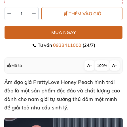
🛒 THÊM VÀO GIỎ
MUA NGAY
📞 Tư vấn
0938411000
(24/7)
Mô tả
−
100%
+
Âm đạo giả PrettyLove Honey Peach hình trái
đào là một sản phẩm độc đáo
và chất lượng cao
dành cho nam giới tự sướng thủ dâm một mình
để giải toả nhu cầu sinh lý.