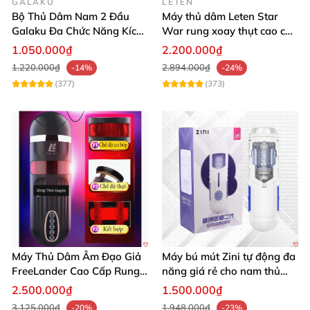
GALAKU
LETEN
Bộ Thủ Dâm Nam 2 Đầu
Máy thủ dâm Leten Star
Galaku Đa Chức Năng Kích
War rung xoay thụt cao cấp
Thích Sướng Mạnh
giá tốt
1.050.000₫
2.200.000₫
1.220.000₫
2.894.000₫
-14%
-24%
(377)
(373)
Máy Thủ Dâm Âm Đạo Giả
Máy bú mút Zini tự động đa
FreeLander Cao Cấp Rung
năng giá rẻ cho nam thủ
Thụt Đa Chức Năng
dâm cao cấp
2.500.000₫
1.500.000₫
3.125.000₫
1.948.000₫
-20%
-23%