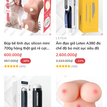
LETEN
Búp bê tình dục silicon mini
Âm đạo giả Leten A380 đa
700g hàng thật giá rẻ cực
chế độ bú mút sục siêu đã
sướng
600.000₫
2.600.000₫
967.000₫
3.333.000₫
-38%
-22%
(400)
(388)