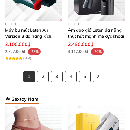
LETEN
LETEN
Máy bú mút Leten Air
Âm đạo giả Leten đa năng
Version 3 đa năng kích
thụt hút mạnh mẽ cực khoái
thích cực đỉnh
2.100.000₫
2.490.000₫
2.727.000₫
3.112.000₫
-23%
-20%
(364)
1
2
3
4
5
📂 Sextoy Nam