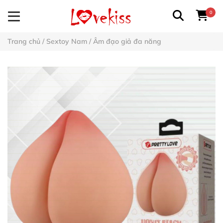
0
Trang chủ
/
Sextoy Nam
/
Âm đạo giả đa năng