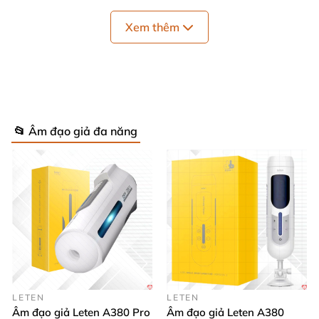
Xem thêm
📂 Âm đạo giả đa năng
LETEN
LETEN
Hình dáng
của nó
được thiết kế như một quả đào
,
Âm đạo giả Leten A380 Pro
Âm đạo giả Leten A380