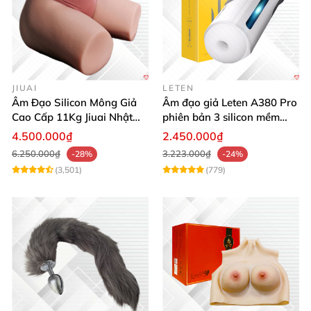
JIUAI
LETEN
Âm Đạo Silicon Mông Giả
Âm đạo giả Leten A380 Pro
Cao Cấp 11Kg Jiuai Nhật
phiên bản 3 silicon mềm
Bản Thật Như
mại kích thích
4.500.000₫
2.450.000₫
6.250.000₫
3.223.000₫
-28%
-24%
(3,501)
(779)