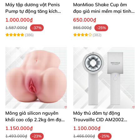
Máy tập dương vật Penis
ManMiao Shake Cup âm
Pump tự động tăng kích
đạo giả mini mềm mại tinh
thước hiệu quả nhanh
tế kích thích cực đỉnh
1.000.000₫
650.000₫
1.587.000₫
866.000₫
-37%
-25%
(386)
(382)
Mông giả silicon nguyên
Máy thủ dâm tự động
khối cao cấp 2.2kg âm đạo
Trouvaille CID AM2002
và hậu môn khít bót
tăng khoái cảm
1.150.000₫
1.100.000₫
1.493.000₫
1.466.000₫
-23%
-25%