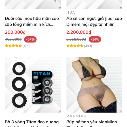
JIUAI
Đuôi cáo inox hậu môn cao
Áo silicon ngực giả Jiuai cup
cấp lông mềm mịn kích
D mềm mại đẹp tự nhiên
thích khoái cảm
200.000₫
2.200.000₫
463.000₫
2.558.000₫
-57%
-14%
(499)
(493)
MANMIAO
Bộ 3 vòng Titan đeo dương
Búp bê tình yêu ManMiao