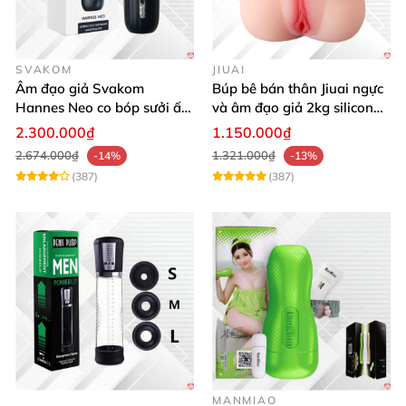
SVAKOM
JIUAI
Âm đạo giả Svakom
Búp bê bán thân Jiuai ngực
Hannes Neo co bóp sưởi ấm
và âm đạo giả 2kg silicon
điều khiển app tiện lợi kích
nguyên khối cao cấp
2.300.000₫
1.150.000₫
thích mạnh mẽ
2.674.000₫
1.321.000₫
-14%
-13%
(387)
(387)
MANMIAO