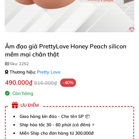
Âm đạo giả PrettyLove Honey Peach silicon
mềm mại chân thật
Sku:
2252
Thương hiệu:
Pretty Love
490.000₫
816.000₫
-40%
Còn hàng
ƯU ĐIỂM
Giao hàng kín đáo - Che tên SP 📦
Ship hỏa tốc 30 - 60 phút (cả đêm) ⚡
Miễn Ship cho đơn hàng từ 300.000đ