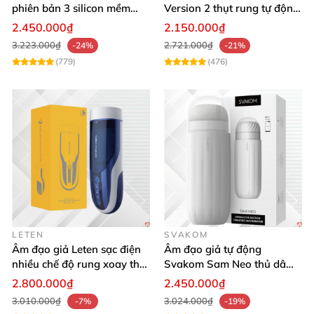
với đường cong mượt
mà
và hấp dẫn.
phiên bản 3 silicon mềm
Version 2 thụt rung tự động,
mại kích thích
cảm giác thật
2.450.000₫
2.150.000₫
3.223.000₫
2.721.000₫
-24%
-21%
(779)
(476)
LETEN
SVAKOM
Âm đạo giả Leten sạc điện
Âm đạo giả tự động
nhiều chế độ rung xoay thụt
Svakom Sam Neo thủ dâm
rên rỉ
rung mút app điện thoại
2.800.000₫
2.450.000₫
3.010.000₫
3.024.000₫
-7%
-19%