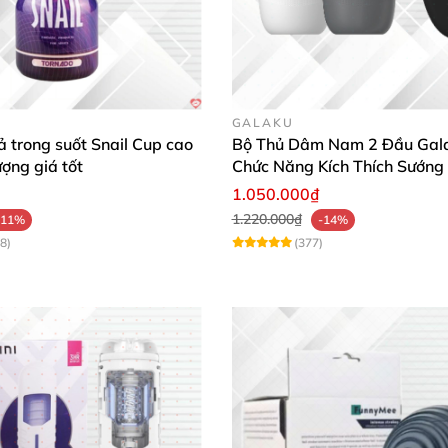
GALAKU
 trong suốt Snail Cup cao
Bộ Thủ Dâm Nam 2 Đầu Gal
ượng giá tốt
Chức Năng Kích Thích Sướng
1.050.000₫
1.220.000₫
-11%
-14%
8)
(377)