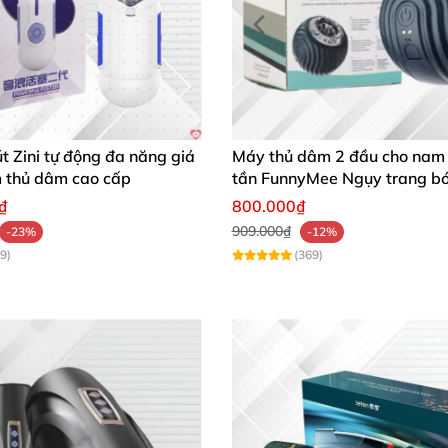
 Zini tự động đa năng giá
Máy thủ dâm 2 đầu cho nam
m thủ dâm cao cấp
tần FunnyMee Ngụy trang b
Pokemon
₫
800.000₫
909.000₫
-23%
-12%
9)
(369)