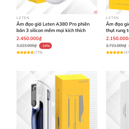
LETEN
LETEN
Âm đạo giả Leten A380 Pro phiên
Âm đạo gi
bản 3 silicon mềm mại kích thích
thụt rung 
2.450.000₫
2.150.000
3.223.000₫
2.721.000₫
-24%
(779)
(47