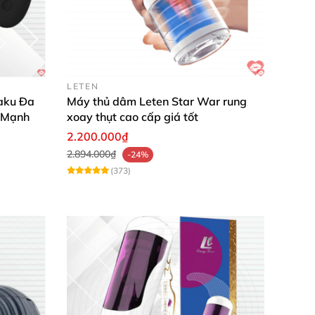
LETEN
aku Đa
Máy thủ dâm Leten Star War rung
 Mạnh
xoay thụt cao cấp giá tốt
2.200.000₫
2.894.000₫
-24%
(373)