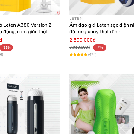
LETEN
ả Leten A380 Version 2
Âm đạo giả Leten sạc điện n
tự động, cảm giác thật
độ rung xoay thụt rên rỉ
₫
2.800.000₫
3.010.000₫
-21%
-7%
6)
(474)