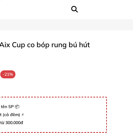
Aix Cup co bóp rung bú hút
-21%
 tên SP 📦
út (cả đêm) ⚡
 từ 300.000đ