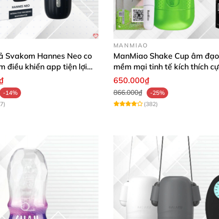
MANMIAO
ả Svakom Hannes Neo co
ManMiao Shake Cup âm đạo 
m điều khiển app tiện lợi
mềm mại tinh tế kích thích cự
 mạnh mẽ
₫
650.000₫
866.000₫
-14%
-25%
7)
(382)