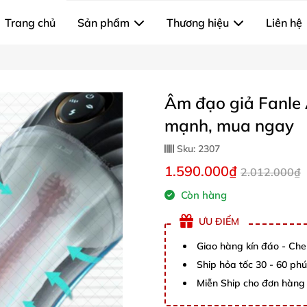
Trang chủ
Sản phẩm
Thương hiệu
Liên hệ
Âm đạo giả Fanle 
mạnh, mua ngay
Sku:
2307
1.590.000₫
2.012.000₫
Còn hàng
ƯU ĐIỂM
Giao hàng kín đáo - Che
Ship hỏa tốc 30 - 60 ph
Miễn Ship cho đơn hàng