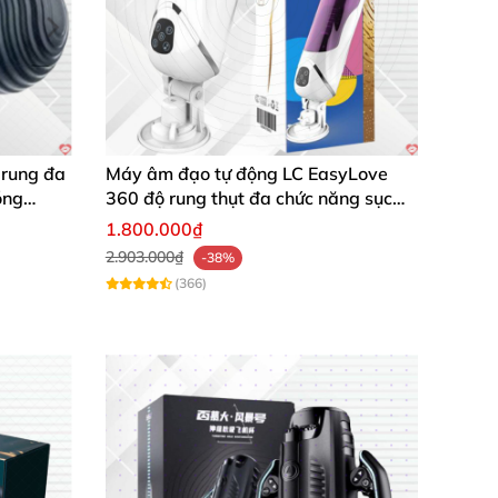
 rung đa
Máy âm đạo tự động LC EasyLove
óng
360 độ rung thụt đa chức năng sục
mạnh
1.800.000₫
2.903.000₫
-38%
(366)