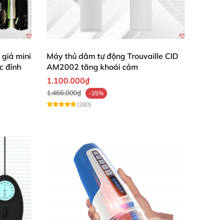
giả mini
Máy thủ dâm tự động Trouvaille CID
c đỉnh
AM2002 tăng khoái cảm
1.100.000₫
1.466.000₫
-25%
(380)