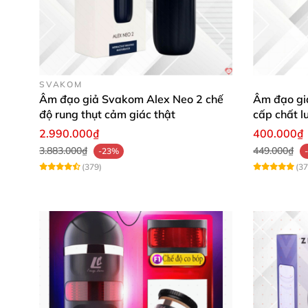
SVAKOM
Âm đạo giả Svakom Alex Neo 2 chế
Âm đạo giả
độ rung thụt cảm giác thật
cấp chất l
2.990.000₫
400.000₫
3.883.000₫
449.000₫
-23%
(379)
(37