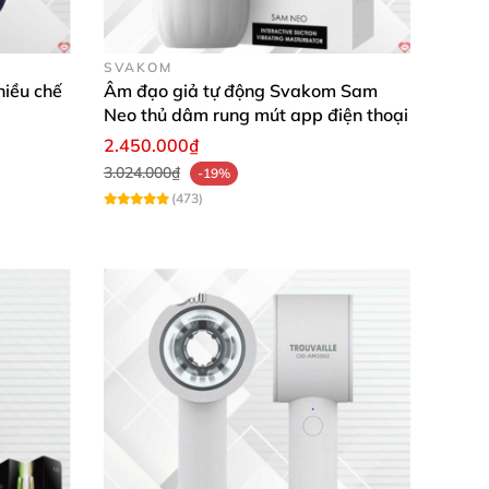
SVAKOM
hiều chế
Âm đạo giả tự động Svakom Sam
Neo thủ dâm rung mút app điện thoại
2.450.000₫
3.024.000₫
-19%
(473)