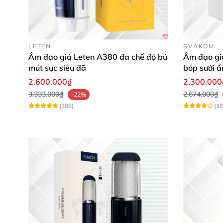
LETEN
SVAKOM
Âm đạo giả Leten A380 đa chế độ bú
Âm đạo gi
mút sục siêu đã
bóp sưởi ấ
kích thích
2.600.000₫
2.300.000
3.333.000₫
2.674.000₫
-22%
(388)
(38