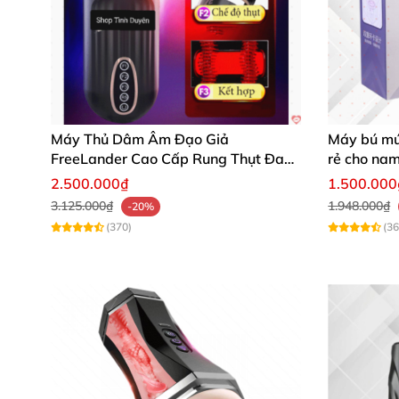
Máy Thủ Dâm Âm Đạo Giả
Máy bú mút
FreeLander Cao Cấp Rung Thụt Đa
rẻ cho na
Chức Năng
2.500.000₫
1.500.000
3.125.000₫
1.948.000₫
-20%
(370)
(36