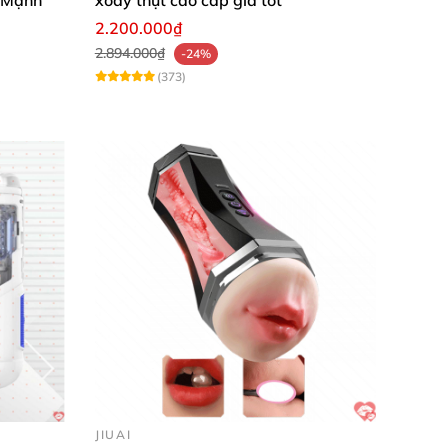
2.200.000₫
2.894.000₫
-24%
(373)
JIUAI