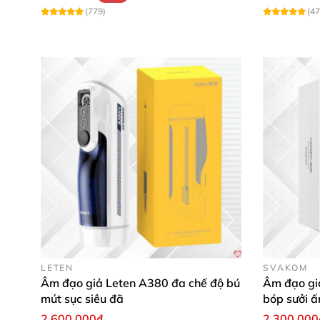
(779)
(47
LETEN
SVAKOM
Âm đạo giả Leten A380 đa chế độ bú
Âm đạo gi
mút sục siêu đã
bóp sưởi ấ
kích thích
2.600.000₫
2.300.000