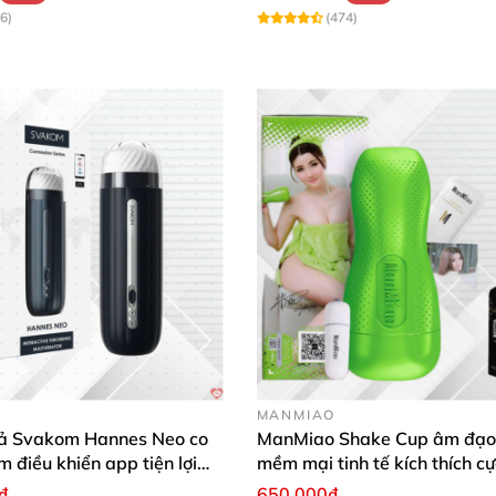
6)
(474)
MANMIAO
ả Svakom Hannes Neo co
ManMiao Shake Cup âm đạo 
m điều khiển app tiện lợi
mềm mại tinh tế kích thích cự
 mạnh mẽ
₫
650.000₫