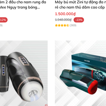
âm 2 đầu cho nam rung đa
Máy bú mút Zini tự động đa 
Mee Ngụy trang bóng
rẻ cho nam thủ dâm cao cấp
1.500.000₫
1.948.000₫
-12%
-23%
9)
(369)