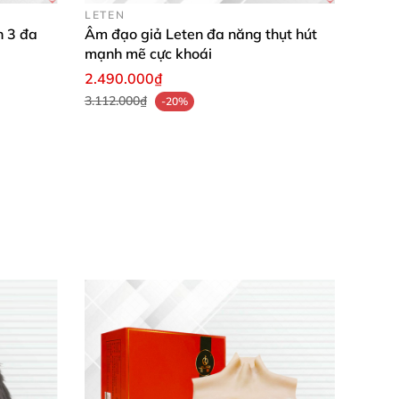
LETEN
n 3 đa
Âm đạo giả Leten đa năng thụt hút
mạnh mẽ cực khoái
2.490.000₫
3.112.000₫
-20%