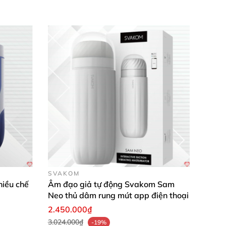
SVAKOM
hiều chế
Âm đạo giả tự động Svakom Sam
Neo thủ dâm rung mút app điện thoại
2.450.000₫
3.024.000₫
-19%