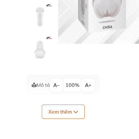
Mô tả
−
100%
+
Xem thêm