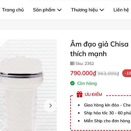
Trang chủ
Sản phẩm
Thương hiệu
Liên hệ
Âm đạo giả Chisa 
thích mạnh
Sku:
2352
790.000₫
963.000₫
-1
Còn hàng
ƯU ĐIỂM
Giao hàng kín đáo - Che
Ship hỏa tốc 30 - 60 ph
Miễn Ship cho đơn hàng