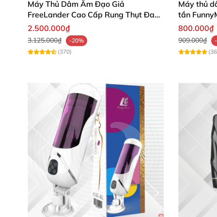
Máy Thủ Dâm Âm Đạo Giả
Máy thủ d
FreeLander Cao Cấp Rung Thụt Đa
tần Funny
Chức Năng
Pokemon
2.500.000₫
800.000₫
3.125.000₫
909.000₫
-20%
(370)
(36