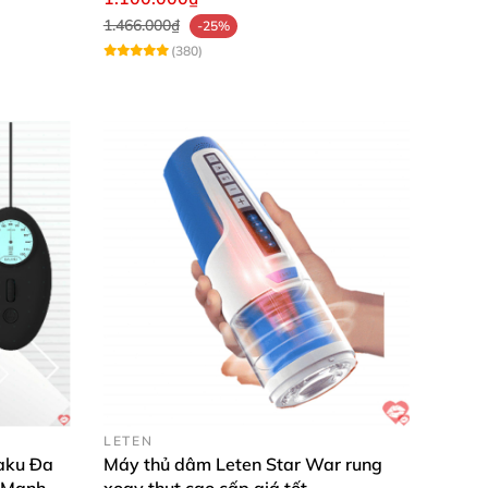
1.466.000₫
-25%
(380)
LETEN
aku Đa
Máy thủ dâm Leten Star War rung
 Mạnh
xoay thụt cao cấp giá tốt