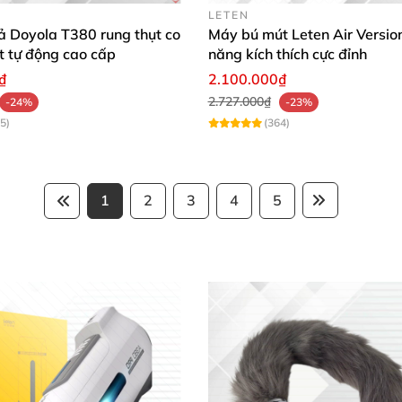
LETEN
ả Doyola T380 rung thụt co
Máy bú mút Leten Air Versio
t tự động cao cấp
năng kích thích cực đỉnh
₫
2.100.000₫
2.727.000₫
-24%
-23%
5)
(364)
1
2
3
4
5