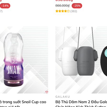
866.000₫
-14%
-25%
7)
(382)
GALAKU
 trong suốt Snail Cup cao
Bộ Thủ Dâm Nam 2 Đầu Gal
ượng giá tốt
Chức Năng Kích Thích Sướng