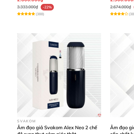
3.333.000₫
2.674.000₫
-22%
(388)
(38
SVAKOM
Âm đạo giả Svakom Alex Neo 2 chế
Âm đạo giả
độ rung thụt cảm giác thật
cấp chất l