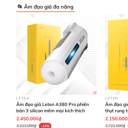
📂 Âm đạo giả đa năng
LETEN
LETEN
Âm đạo giả Leten A380 Pro phiên
Âm đạo gi
bản 3 silicon mềm mại kích thích
thụt rung 
2.450.000₫
2.150.000
3.223.000₫
2.721.000₫
-24%