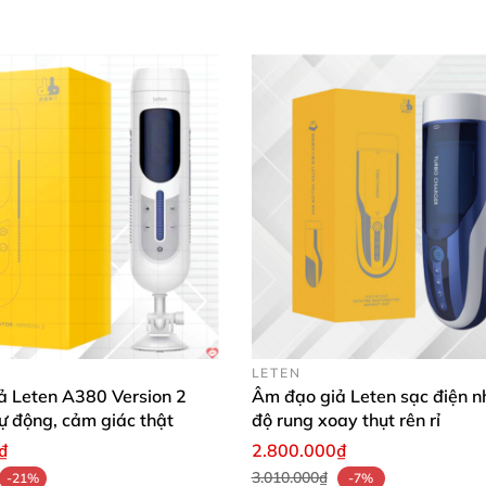
LETEN
ả Leten A380 Version 2
Âm đạo giả Leten sạc điện n
tự động, cảm giác thật
độ rung xoay thụt rên rỉ
₫
2.800.000₫
3.010.000₫
-21%
-7%