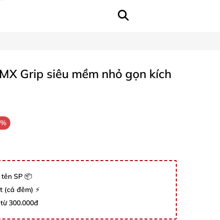
MX Grip siêu mềm nhỏ gọn kích
8%
 tên SP 📦
út (cả đêm) ⚡
 từ 300.000đ