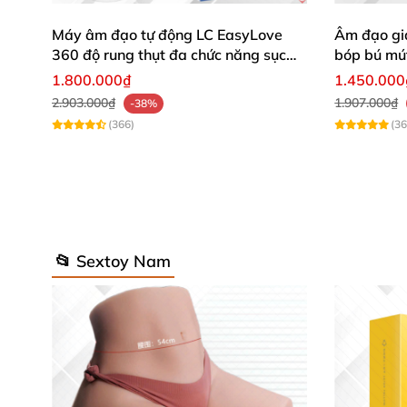
Máy âm đạo tự động LC EasyLove
Âm đạo gi
360 độ rung thụt đa chức năng sục
bóp bú mú
mạnh
1.800.000₫
1.450.000
2.903.000₫
1.907.000₫
-38%
(366)
(36
📂 Sextoy Nam